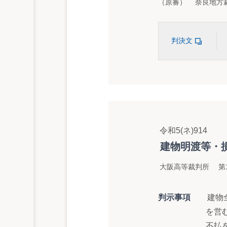
（原審） 奈良地方裁
判決文
令和5(ネ)914
建物明渡等・
大阪高等裁判所 第
判示事項
建物
を営
不払