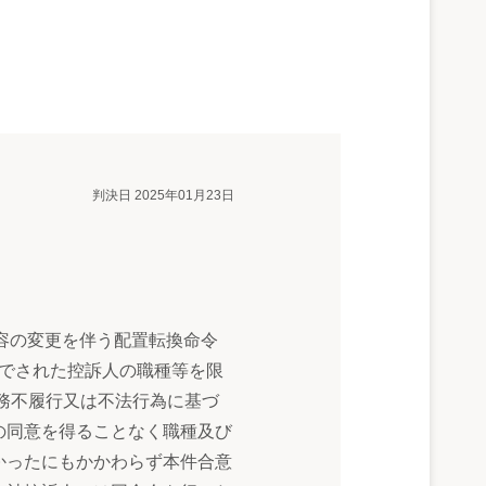
判決日 2025年01月23日
容の変更を伴う配置転換命令
間でされた控訴人の職種等を限
務不履行又は不法行為に基づ
の同意を得ることなく職種及び
かったにもかかわらず本件合意