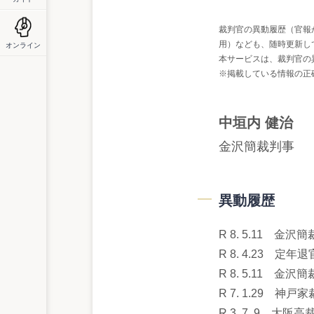
裁判官の異動履歴（官報
用）なども、随時更新し
オンライン
本サービスは、裁判官の
※掲載している情報の正
中垣内 健治
金沢簡裁判事
異動履歴
R 8. 5.11 金沢
R 8. 4.23 定年退
R 8. 5.11 金沢
R 7. 1.29 
R 3. 7. 9 