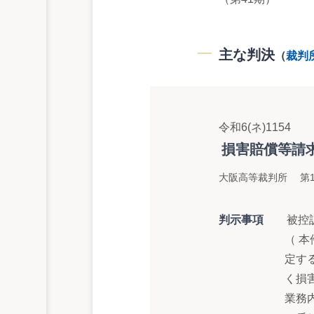
主な判決
（
裁判
令和6(ネ)1154
損害賠償等請
大阪高等裁判所 第1
判示事項
被控
（ 
定す
く損
業務