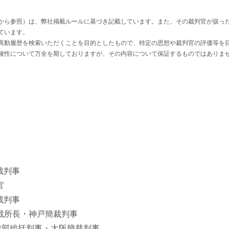
から参照）は、弊社掲載ルールに基づき記載しています。また、その裁判官が扱っ
ています。
異動履歴を検索いただくことを目的としたもので、特定の思想や裁判官の評価等を
確性について万全を期しておりますが、その内容について保証するものではありま
簡裁判事
官
簡裁判事
神戸家裁所長・神戸簡裁判事
大阪高裁部総括判事・大阪簡裁判事