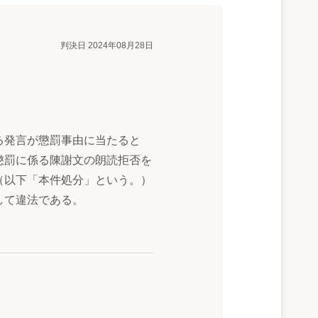
判決日 2024年08月28日
る発言が懲罰事由に当たると
懲罰に係る陳謝文の朗読拒否を
（以下「本件処分」という。）
して違法である。