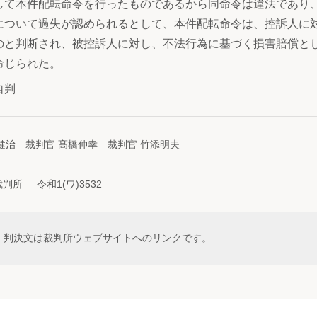
して本件配転命令を行ったものであるから同命令は違法であり
について過失が認められるとして、本件配転命令は、控訴人に
のと判断され、被控訴人に対し、不法行為に基づく損害賠償と
命じられた。
自判
健治 裁判官 髙橋伸幸 裁判官 竹添明夫
所 令和1(ワ)3532
判決文は裁判所ウェブサイトへのリンクです。