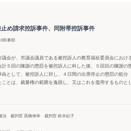
差止め請求控訴事件、同附帯控訴事件
0民事部
市議会が、市議会議員である被控訴人の教育福祉委員会におけ
合計５回の陳謝の懲罰を被控訴人に科した後、５回目の陳謝の
事由として、被控訴人に対し、４日間の出席停止の懲罰の処分
たことは、裁量権の範囲を逸脱し、又はこれを濫用するものと
健治 裁判官 髙橋伸幸 裁判官 鈴木紀子