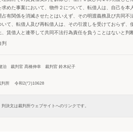
を求めた事案において、物件２について、転借人は、自己を本
理占有関係を消滅させたとはいえず、その明渡義務及び共同不
ついて、転借人及び再転借人は、その引渡しを受けておらず、
上、賃借人と連帯して共同不法行為責任を負うことはないと判
自判
健治 裁判官 髙橋伸幸 裁判官 鈴木紀子
所 令和2(ワ)10628
判決文は裁判所ウェブサイトへのリンクです。