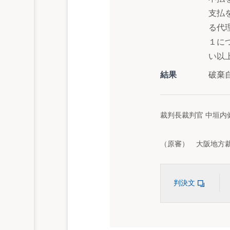
支払
る代
１に
い以
結果
破棄
裁判長裁判官 中垣内
（原審） 大阪地方裁判
判決文