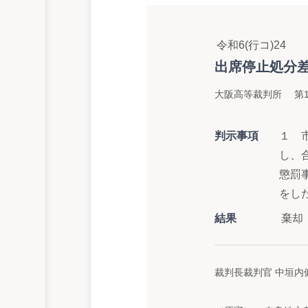
令和6(行コ)24
出席停止処分
大阪高等裁判所 第1
判示事項
１ 
し、
懲罰
をし
結果
棄却
裁判長裁判官 中垣内