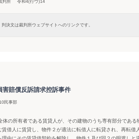
判所 令和4(行ウ)14
判決文は裁判所ウェブサイトへのリンクです。
損害賠償反訴請求控訴事件
10民事部
全体の所有者である賃貸人が、その建物のうち専有部分である
む賃借人に賃貸し、物件２が適法に転借人に転貸され、再転借
を理由にその賃貸借契約を解除し、物件１及び同２の明渡しと