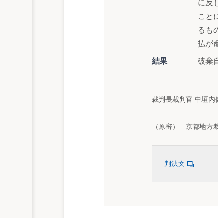
に反
こと
るも
払が
結果
破棄
裁判長裁判官 中垣内
（原審） 京都地方裁判
判決文