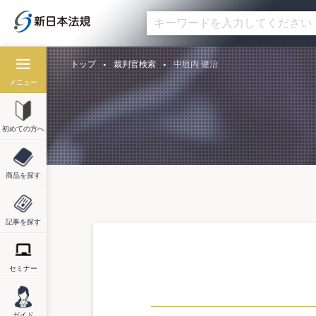
トップ
裁判官検索
中垣内 健治
メニュー
初めての方へ
商品を探す
記事を探す
セミナー
ガイド