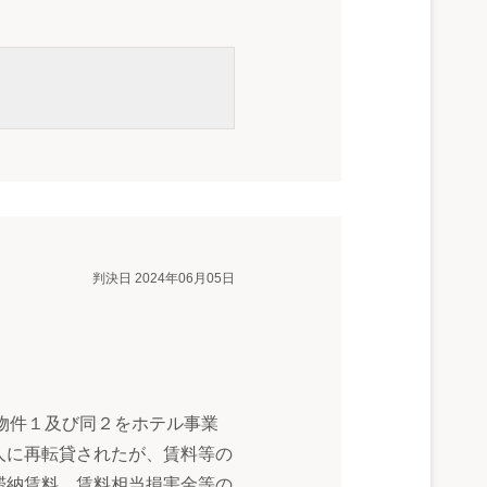
判決日 2024年06月05日
物件１及び同２をホテル事業
人に再転貸されたが、賃料等の
滞納賃料、賃料相当損害金等の