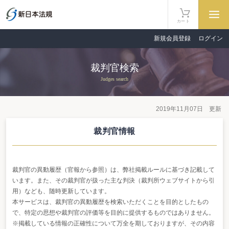
カート
新規会員登録
ログイン
裁判官検索
Judges search
2019年11月07日 更新
裁判官情報
裁判官の異動履歴（官報から参照）は、弊社掲載ルールに基づき記載して
います。また、その裁判官が扱った主な判決（裁判所ウェブサイトから引
用）なども、随時更新しています。
本サービスは、裁判官の異動履歴を検索いただくことを目的としたもの
で、特定の思想や裁判官の評価等を目的に提供するものではありません。
※掲載している情報の正確性について万全を期しておりますが、その内容