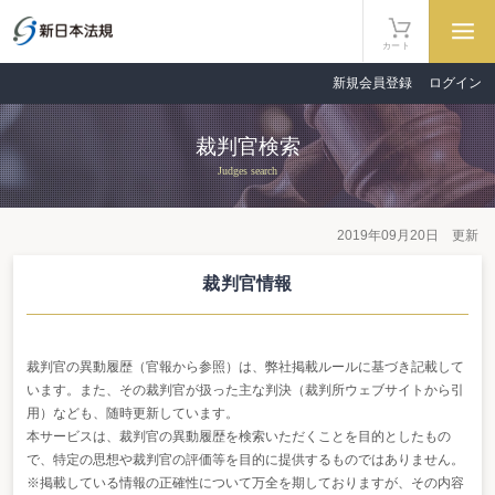
カート
新規会員登録
ログイン
裁判官検索
Judges search
2019年09月20日 更新
裁判官情報
裁判官の異動履歴（官報から参照）は、弊社掲載ルールに基づき記載して
います。また、その裁判官が扱った主な判決（裁判所ウェブサイトから引
用）なども、随時更新しています。
本サービスは、裁判官の異動履歴を検索いただくことを目的としたもの
で、特定の思想や裁判官の評価等を目的に提供するものではありません。
※掲載している情報の正確性について万全を期しておりますが、その内容