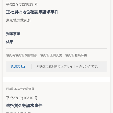
平成27(ワ)29819 号
正社員の地位確認等請求事件
東京地方裁判所
判示事項
結果
裁判長裁判官 阿部雅彦 裁判官 上田真史 裁判官 原島麻由
判決文
判決文は裁判所ウェブサイトへのリンクです。
判決日 2017年10月06日
平成27(ワ)16310 号
未払賃金等請求事件