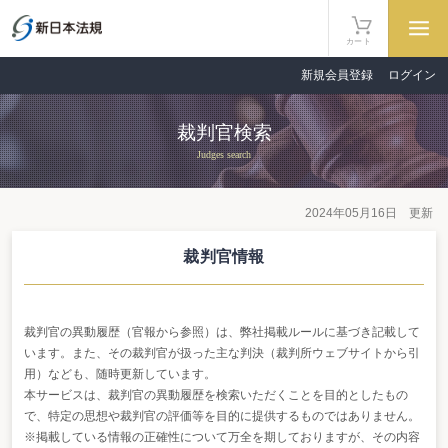
カート
新規会員登録
ログイン
裁判官検索
Judges search
2024年05月16日 更新
裁判官情報
裁判官の異動履歴（官報から参照）は、弊社掲載ルールに基づき記載して
います。また、その裁判官が扱った主な判決（裁判所ウェブサイトから引
用）なども、随時更新しています。
本サービスは、裁判官の異動履歴を検索いただくことを目的としたもの
で、特定の思想や裁判官の評価等を目的に提供するものではありません。
※掲載している情報の正確性について万全を期しておりますが、その内容