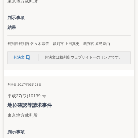
東京地方裁判所
判示事項
結果
裁判長裁判官 佐々木宗啓 裁判官 上田真史 裁判官 原島麻由
判決文
判決文は裁判所ウェブサイトへのリンクです。
判決日 2017年03月28日
平成27(ワ)10139 号
地位確認等請求事件
東京地方裁判所
判示事項