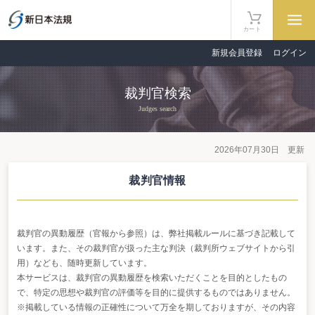
カート
新規会員登録
ログイン
裁判官検索
Judges search
2026年07月30日 更新
裁判官情報
裁判官の異動履歴（官報から参照）は、弊社掲載ルールに基づき記載して
います。また、その裁判官が扱った主な判決（裁判所ウェブサイトから引
用）なども、随時更新しています。
本サービスは、裁判官の異動履歴を検索いただくことを目的としたもの
で、特定の思想や裁判官の評価等を目的に提供するものではありません。
※掲載している情報の正確性について万全を期しておりますが、その内容