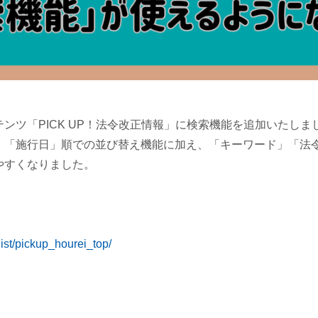
ンツ「PICK UP！法令改正情報」に検索機能を追加いたしま
」「施行日」順での並び替え機能に加え、「キーワード」「法
やすくなりました。
list/pickup_hourei_top/