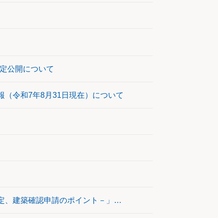
限定公開について
（令和7年8月31日現在）について
「〔改訂版〕既存不適格建築物の増改築・用途変更－調査、緩和規定、建築確認申請のポイント－」と「建築基準法 改正履歴確認のポイント－重要条文・告示と改正のねらい－」同時発送のお知らせ