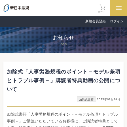
カート
新規会員登録
ログイン
お知らせ
News
加除式「人事労務規程のポイント－モデル条項
とトラブル事例－」購読者特典動画の公開につ
いて
2025年09月19日
加除式書籍
加除式書籍「人事労務規程のポイント－モデル条項とトラブル
事例－」ご購読いただいているお客様に、ご購読者特典として