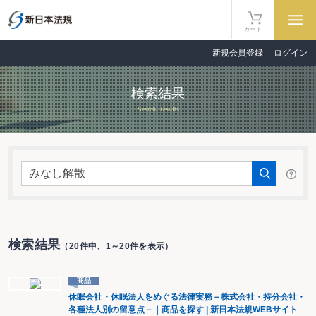
カート
新規会員登録
ログイン
検索結果
Search Results
検索結果
（20件中、1～20件を表示）
商品
休眠会社・休眠法人をめぐる法律実務－株式会社・持分会社・
各種法人別の留意点－｜商品を探す | 新日本法規WEBサイト