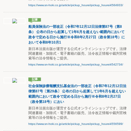
https://www.sn-hoki.co.jp/article/pickup_hourei/pickup_hourei4564933/
記事
船員保険法の一部改正（令和7年12月12日法律第87号（第8
条） 公布の日から起算して1年6月を超えない範囲内において
政令で定める日から施行※令和8年2月27日（政令第18号）に
おいて令和8年10月1
新日本法規出版が運営する公式オンラインショップです。法律
関連書籍・加除式・電子書籍の販売。法令改正情報や裁判官検
索等の法令情報をご提供。
https://www.sn-hoki.co.jp/article/pickup_hourei/pickup_hourei4542734/
記事
社会保険診療報酬支払基金法の一部改正（令和7年12月12日法
律第87号〔第29条〕 公布の日から起算して1年6月を超えない
範囲内において政令で定める日から施行※令和8年2月27日
（政令第18号）におい
新日本法規出版が運営する公式オンラインショップです。法律
関連書籍・加除式・電子書籍の販売。法令改正情報や裁判官検
索等の法令情報をご提供。
https://www.sn-hoki.co.jp/article/pickup_hourei/pickup_hourei4556599/