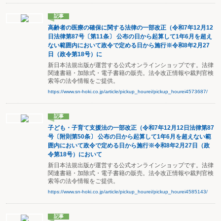
記事
高齢者の医療の確保に関する法律の一部改正（令和7年12月12
日法律第87号〔第11条〕 公布の日から起算して1年6月を超え
ない範囲内において政令で定める日から施行※令和8年2月27
日（政令第18号）に
新日本法規出版が運営する公式オンラインショップです。法律
関連書籍・加除式・電子書籍の販売。法令改正情報や裁判官検
索等の法令情報をご提供。
https://www.sn-hoki.co.jp/article/pickup_hourei/pickup_hourei4573687/
記事
子ども・子育て支援法の一部改正（令和7年12月12日法律第87
号〔附則第50条〕 公布の日から起算して1年6月を超えない範
囲内において政令で定める日から施行※令和8年2月27日（政
令第18号）において
新日本法規出版が運営する公式オンラインショップです。法律
関連書籍・加除式・電子書籍の販売。法令改正情報や裁判官検
索等の法令情報をご提供。
https://www.sn-hoki.co.jp/article/pickup_hourei/pickup_hourei4585143/
記事