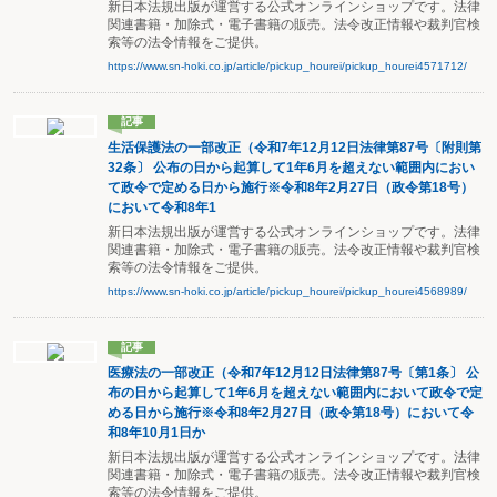
新日本法規出版が運営する公式オンラインショップです。法律
関連書籍・加除式・電子書籍の販売。法令改正情報や裁判官検
索等の法令情報をご提供。
https://www.sn-hoki.co.jp/article/pickup_hourei/pickup_hourei4571712/
記事
生活保護法の一部改正（令和7年12月12日法律第87号〔附則第
32条〕 公布の日から起算して1年6月を超えない範囲内におい
て政令で定める日から施行※令和8年2月27日（政令第18号）
において令和8年1
新日本法規出版が運営する公式オンラインショップです。法律
関連書籍・加除式・電子書籍の販売。法令改正情報や裁判官検
索等の法令情報をご提供。
https://www.sn-hoki.co.jp/article/pickup_hourei/pickup_hourei4568989/
記事
医療法の一部改正（令和7年12月12日法律第87号〔第1条〕 公
布の日から起算して1年6月を超えない範囲内において政令で定
める日から施行※令和8年2月27日（政令第18号）において令
和8年10月1日か
新日本法規出版が運営する公式オンラインショップです。法律
関連書籍・加除式・電子書籍の販売。法令改正情報や裁判官検
索等の法令情報をご提供。