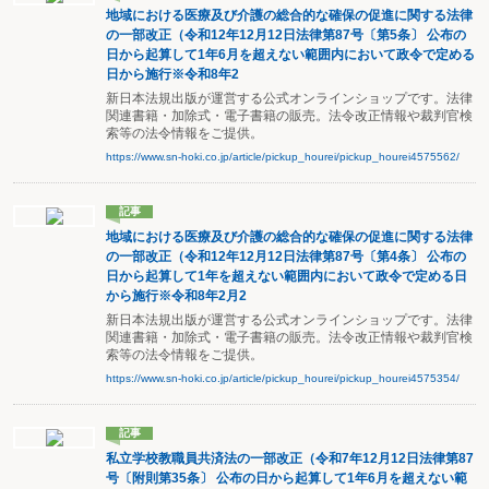
地域における医療及び介護の総合的な確保の促進に関する法律
の一部改正（令和12年12月12日法律第87号〔第5条〕 公布の
日から起算して1年6月を超えない範囲内において政令で定める
日から施行※令和8年2
新日本法規出版が運営する公式オンラインショップです。法律
関連書籍・加除式・電子書籍の販売。法令改正情報や裁判官検
索等の法令情報をご提供。
https://www.sn-hoki.co.jp/article/pickup_hourei/pickup_hourei4575562/
記事
地域における医療及び介護の総合的な確保の促進に関する法律
の一部改正（令和12年12月12日法律第87号〔第4条〕 公布の
日から起算して1年を超えない範囲内において政令で定める日
から施行※令和8年2月2
新日本法規出版が運営する公式オンラインショップです。法律
関連書籍・加除式・電子書籍の販売。法令改正情報や裁判官検
索等の法令情報をご提供。
https://www.sn-hoki.co.jp/article/pickup_hourei/pickup_hourei4575354/
記事
私立学校教職員共済法の一部改正（令和7年12月12日法律第87
号〔附則第35条〕 公布の日から起算して1年6月を超えない範