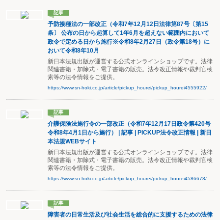
記事
予防接種法の一部改正（令和7年12月12日法律第87号〔第15
条〕 公布の日から起算して1年6月を超えない範囲内において
政令で定める日から施行※令和8年2月27日（政令第18号）に
おいて令和8年10月
新日本法規出版が運営する公式オンラインショップです。法律
関連書籍・加除式・電子書籍の販売。法令改正情報や裁判官検
索等の法令情報をご提供。
https://www.sn-hoki.co.jp/article/pickup_hourei/pickup_hourei4555922/
記事
介護保険法施行令の一部改正（令和7年12月17日政令第420号
令和8年4月1日から施行） | 記事 | PICKUP法令改正情報 | 新日
本法規WEBサイト
新日本法規出版が運営する公式オンラインショップです。法律
関連書籍・加除式・電子書籍の販売。法令改正情報や裁判官検
索等の法令情報をご提供。
https://www.sn-hoki.co.jp/article/pickup_hourei/pickup_hourei4586678/
記事
障害者の日常生活及び社会生活を総合的に支援するための法律