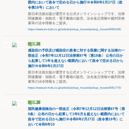
囲内において政令で定める日から施行※令和8年2月27日（政
令第18号）において
新日本法規出版が運営する公式オンラインショップです。法律
関連書籍・加除式・電子書籍の販売。法令改正情報や裁判官検
索等の法令情報をご提供。
https://www.sn-hoki.co.jp/article/pickup_hourei/pickup_hourei4569106/
記事
感染症の予防及び感染症の患者に対する医療に関する法律の一
部改正（令和7年12月12日法律第87号〔第18条〕 公布の日か
ら起算して1年を超えない範囲内において政令で定める日から
施行※令和8年2月27日
新日本法規出版が運営する公式オンラインショップです。法律
関連書籍・加除式・電子書籍の販売。法令改正情報や裁判官検
索等の法令情報をご提供。
https://www.sn-hoki.co.jp/article/pickup_hourei/pickup_hourei4581775/
記事
国民健康保険法の一部改正（令和7年12月12日法律第87号〔第
9条〕 公布の日から起算して1年6月を超えない範囲内において
政令で定める日から施行※令和8年2月27日（政令第18号）に
おいて令和8年10