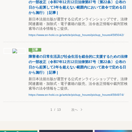
の一部改正（令和7年12月12日法律第87号〔第22条〕 公布の
日から起算して3年を超えない範囲内において政令で定める日
から施行） | 記事 |
新日本法規出版が運営する公式オンラインショップです。法律
関連書籍・加除式・電子書籍の販売。法令改正情報や裁判官検
索等の法令情報をご提供。
https://www.sn-hoki.co.jp/article/pickup_hourei/pickup_hourei4585042/
記事
障害者の日常生活及び社会生活を総合的に支援するための法律
の一部改正（令和7年12月12日法律第87号〔第22条〕 公布の
日から起算して2年を超えない範囲内において政令で定める日
から施行） | 記事 |
新日本法規出版が運営する公式オンラインショップです。法律
関連書籍・加除式・電子書籍の販売。法令改正情報や裁判官検
索等の法令情報をご提供。
https://www.sn-hoki.co.jp/article/pickup_hourei/pickup_hourei4584974/
次へ
1
/
13