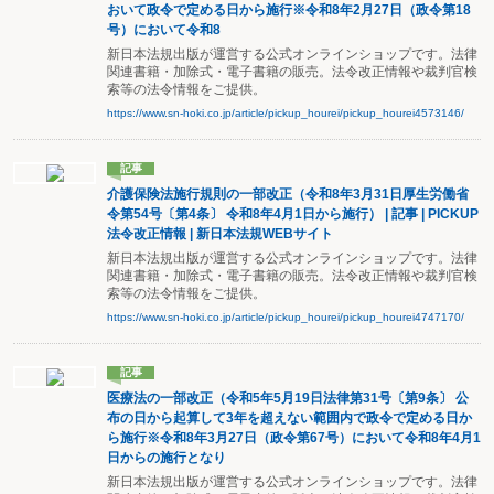
おいて政令で定める日から施行※令和8年2月27日（政令第18
号）において令和8
新日本法規出版が運営する公式オンラインショップです。法律
関連書籍・加除式・電子書籍の販売。法令改正情報や裁判官検
索等の法令情報をご提供。
https://www.sn-hoki.co.jp/article/pickup_hourei/pickup_hourei4573146/
記事
介護保険法施行規則の一部改正（令和8年3月31日厚生労働省
令第54号〔第4条〕 令和8年4月1日から施行） | 記事 | PICKUP
法令改正情報 | 新日本法規WEBサイト
新日本法規出版が運営する公式オンラインショップです。法律
関連書籍・加除式・電子書籍の販売。法令改正情報や裁判官検
索等の法令情報をご提供。
https://www.sn-hoki.co.jp/article/pickup_hourei/pickup_hourei4747170/
記事
医療法の一部改正（令和5年5月19日法律第31号〔第9条〕 公
布の日から起算して3年を超えない範囲内で政令で定める日か
ら施行※令和8年3月27日（政令第67号）において令和8年4月1
日からの施行となり
新日本法規出版が運営する公式オンラインショップです。法律