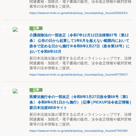
関連書籍・加除式・電子書籍の販売。法令改正情報や裁判官検
索等の法令情報をご提供。
https://www.sn-hoki.co.jp/article/pickup_hourei/pickup_hourei2930431/
記事
介護保険法の一部改正（令和7年12月12日法律第87号〔第12
条〕 公布の日から起算して1年6月を超えない範囲内において
政令で定める日から施行※令和8年2月27日（政令第18号）に
おいて令和8年10月
新日本法規出版が運営する公式オンラインショップです。法律
関連書籍・加除式・電子書籍の販売。法令改正情報や裁判官検
索等の法令情報をご提供。
https://www.sn-hoki.co.jp/article/pickup_hourei/pickup_hourei4575907/
記事
医療法施行令の一部改正（令和8年3月27日政令第68号〔第1
条〕 令和8年4月1日から施行） | 記事 | PICKUP法令改正情報 |
新日本法規WEBサイト
新日本法規出版が運営する公式オンラインショップです。法律
関連書籍・加除式・電子書籍の販売。法令改正情報や裁判官検
索等の法令情報をご提供。
https://www.sn-hoki.co.jp/article/pickup_hourei/pickup_hourei4700296/