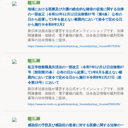
記事
地域における医療及び介護の総合的な確保の促進に関する法律
の一部改正（令和12年12月12日法律第87号〔第4条〕 公布の
日から起算して1年を超えない範囲内において政令で定める日
から施行※令和8年2月2
新日本法規出版が運営する公式オンラインショップです。法律
関連書籍・加除式・電子書籍の販売。法令改正情報や裁判官検
索等の法令情報をご提供。
https://www.sn-hoki.co.jp/article/pickup_hourei/pickup_hourei4575354/
記事
私立学校教職員共済法の一部改正（令和7年12月12日法律第87
号〔附則第35条〕 公布の日から起算して1年6月を超えない範
囲内において政令で定める日から施行※令和8年2月27日（政
令第18号）において
新日本法規出版が運営する公式オンラインショップです。法律
関連書籍・加除式・電子書籍の販売。法令改正情報や裁判官検
索等の法令情報をご提供。
https://www.sn-hoki.co.jp/article/pickup_hourei/pickup_hourei4569106/
記事
感染症の予防及び感染症の患者に対する医療に関する法律の一