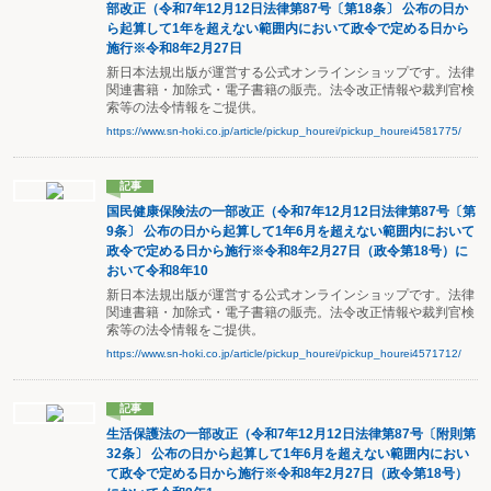
部改正（令和7年12月12日法律第87号〔第18条〕 公布の日か
ら起算して1年を超えない範囲内において政令で定める日から
施行※令和8年2月27日
新日本法規出版が運営する公式オンラインショップです。法律
関連書籍・加除式・電子書籍の販売。法令改正情報や裁判官検
索等の法令情報をご提供。
https://www.sn-hoki.co.jp/article/pickup_hourei/pickup_hourei4581775/
記事
国民健康保険法の一部改正（令和7年12月12日法律第87号〔第
9条〕 公布の日から起算して1年6月を超えない範囲内において
政令で定める日から施行※令和8年2月27日（政令第18号）に
おいて令和8年10
新日本法規出版が運営する公式オンラインショップです。法律
関連書籍・加除式・電子書籍の販売。法令改正情報や裁判官検
索等の法令情報をご提供。
https://www.sn-hoki.co.jp/article/pickup_hourei/pickup_hourei4571712/
記事
生活保護法の一部改正（令和7年12月12日法律第87号〔附則第
32条〕 公布の日から起算して1年6月を超えない範囲内におい
て政令で定める日から施行※令和8年2月27日（政令第18号）