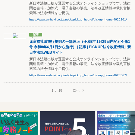
新日本法規出版が運営する公式オンラインショップです。法律
関連書籍・加除式・電子書籍の販売。法令改正情報や裁判官検
索等の法令情報をご提供。
https://www.sn-hoki.co.jp/article/pickup_hourei/pickup_hourei4626261/
記事
児童福祉法施行規則の一部改正（令和8年1月29日内閣府令第1
号 令和8年4月1日から施行） | 記事 | PICKUP法令改正情報 | 新
日本法規WEBサイト
新日本法規出版が運営する公式オンラインショップです。法律
関連書籍・加除式・電子書籍の販売。法令改正情報や裁判官検
索等の法令情報をご提供。
https://www.sn-hoki.co.jp/article/pickup_hourei/pickup_hourei4625367/
次へ
1
/
18