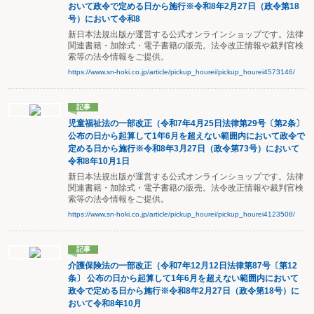
おいて政令で定める日から施行※令和8年2月27日（政令第18
号）において令和8
新日本法規出版が運営する公式オンラインショップです。法律
関連書籍・加除式・電子書籍の販売。法令改正情報や裁判官検
索等の法令情報をご提供。
https://www.sn-hoki.co.jp/article/pickup_hourei/pickup_hourei4573146/
記事
児童福祉法の一部改正（令和7年4月25日法律第29号〔第2条〕
公布の日から起算して1年6月を超えない範囲内において政令で
定める日から施行※令和8年3月27日（政令第73号）において
令和8年10月1日
新日本法規出版が運営する公式オンラインショップです。法律
関連書籍・加除式・電子書籍の販売。法令改正情報や裁判官検
索等の法令情報をご提供。
https://www.sn-hoki.co.jp/article/pickup_hourei/pickup_hourei4123508/
記事
介護保険法の一部改正（令和7年12月12日法律第87号〔第12
条〕 公布の日から起算して1年6月を超えない範囲内において
政令で定める日から施行※令和8年2月27日（政令第18号）に
おいて令和8年10月