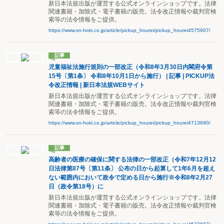
新日本法規出版が運営する公式オンラインショップです。法律
関連書籍・加除式・電子書籍の販売。法令改正情報や裁判官検
索等の法令情報をご提供。
https://www.sn-hoki.co.jp/article/pickup_hourei/pickup_hourei4575907/
記事
児童福祉法施行規則の一部改正（令和8年3月30日内閣府令第
15号〔第1条〕 令和8年10月1日から施行） | 記事 | PICKUP法
令改正情報 | 新日本法規WEBサイト
新日本法規出版が運営する公式オンラインショップです。法律
関連書籍・加除式・電子書籍の販売。法令改正情報や裁判官検
索等の法令情報をご提供。
https://www.sn-hoki.co.jp/article/pickup_hourei/pickup_hourei4713690/
記事
高齢者の医療の確保に関する法律の一部改正（令和7年12月12
日法律第87号〔第11条〕 公布の日から起算して1年6月を超え
ない範囲内において政令で定める日から施行※令和8年2月27
日（政令第18号）に
新日本法規出版が運営する公式オンラインショップです。法律
関連書籍・加除式・電子書籍の販売。法令改正情報や裁判官検
索等の法令情報をご提供。