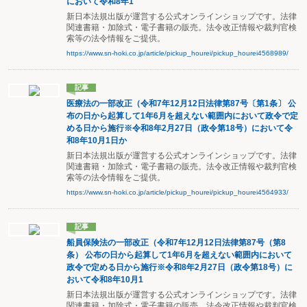
において令和8年1
新日本法規出版が運営する公式オンラインショップです。法律
関連書籍・加除式・電子書籍の販売。法令改正情報や裁判官検
索等の法令情報をご提供。
https://www.sn-hoki.co.jp/article/pickup_hourei/pickup_hourei4568989/
記事
医療法の一部改正（令和7年12月12日法律第87号〔第1条〕 公
布の日から起算して1年6月を超えない範囲内において政令で定
める日から施行※令和8年2月27日（政令第18号）において令
和8年10月1日か
新日本法規出版が運営する公式オンラインショップです。法律
関連書籍・加除式・電子書籍の販売。法令改正情報や裁判官検
索等の法令情報をご提供。
https://www.sn-hoki.co.jp/article/pickup_hourei/pickup_hourei4564933/
記事
船員保険法の一部改正（令和7年12月12日法律第87号（第8
条） 公布の日から起算して1年6月を超えない範囲内において
政令で定める日から施行※令和8年2月27日（政令第18号）に
おいて令和8年10月1
新日本法規出版が運営する公式オンラインショップです。法律
関連書籍・加除式・電子書籍の販売。法令改正情報や裁判官検