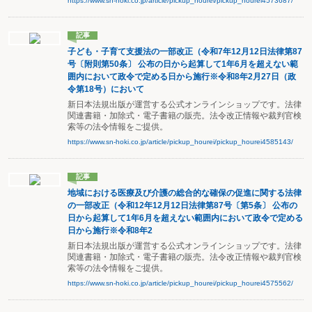
https://www.sn-hoki.co.jp/article/pickup_hourei/pickup_hourei4573687/
記事
子ども・子育て支援法の一部改正（令和7年12月12日法律第87
号〔附則第50条〕 公布の日から起算して1年6月を超えない範
囲内において政令で定める日から施行※令和8年2月27日（政
令第18号）において
新日本法規出版が運営する公式オンラインショップです。法律
関連書籍・加除式・電子書籍の販売。法令改正情報や裁判官検
索等の法令情報をご提供。
https://www.sn-hoki.co.jp/article/pickup_hourei/pickup_hourei4585143/
記事
地域における医療及び介護の総合的な確保の促進に関する法律
の一部改正（令和12年12月12日法律第87号〔第5条〕 公布の
日から起算して1年6月を超えない範囲内において政令で定める
日から施行※令和8年2
新日本法規出版が運営する公式オンラインショップです。法律
関連書籍・加除式・電子書籍の販売。法令改正情報や裁判官検
索等の法令情報をご提供。
https://www.sn-hoki.co.jp/article/pickup_hourei/pickup_hourei4575562/