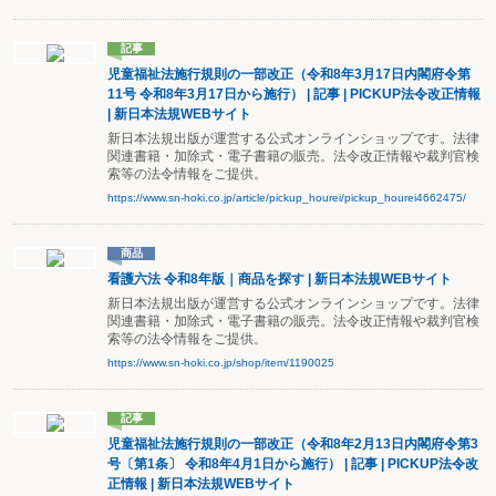
記事
児童福祉法施行規則の一部改正（令和8年3月17日内閣府令第
11号 令和8年3月17日から施行） | 記事 | PICKUP法令改正情報
| 新日本法規WEBサイト
新日本法規出版が運営する公式オンラインショップです。法律
関連書籍・加除式・電子書籍の販売。法令改正情報や裁判官検
索等の法令情報をご提供。
https://www.sn-hoki.co.jp/article/pickup_hourei/pickup_hourei4662475/
商品
看護六法 令和8年版｜商品を探す | 新日本法規WEBサイト
新日本法規出版が運営する公式オンラインショップです。法律
関連書籍・加除式・電子書籍の販売。法令改正情報や裁判官検
索等の法令情報をご提供。
https://www.sn-hoki.co.jp/shop/item/1190025
記事
児童福祉法施行規則の一部改正（令和8年2月13日内閣府令第3
号〔第1条〕 令和8年4月1日から施行） | 記事 | PICKUP法令改
正情報 | 新日本法規WEBサイト