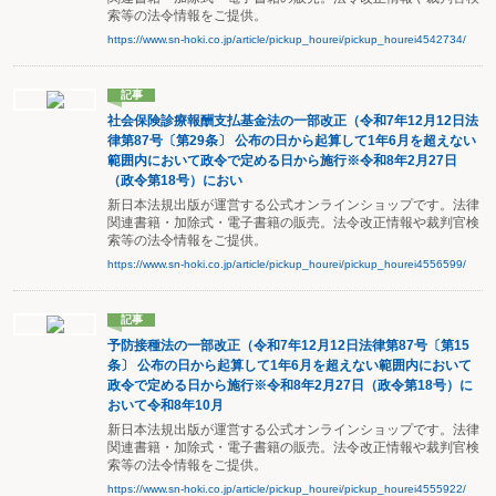
索等の法令情報をご提供。
https://www.sn-hoki.co.jp/article/pickup_hourei/pickup_hourei4542734/
記事
社会保険診療報酬支払基金法の一部改正（令和7年12月12日法
律第87号〔第29条〕 公布の日から起算して1年6月を超えない
範囲内において政令で定める日から施行※令和8年2月27日
（政令第18号）におい
新日本法規出版が運営する公式オンラインショップです。法律
関連書籍・加除式・電子書籍の販売。法令改正情報や裁判官検
索等の法令情報をご提供。
https://www.sn-hoki.co.jp/article/pickup_hourei/pickup_hourei4556599/
記事
予防接種法の一部改正（令和7年12月12日法律第87号〔第15
条〕 公布の日から起算して1年6月を超えない範囲内において
政令で定める日から施行※令和8年2月27日（政令第18号）に
おいて令和8年10月
新日本法規出版が運営する公式オンラインショップです。法律
関連書籍・加除式・電子書籍の販売。法令改正情報や裁判官検
索等の法令情報をご提供。
https://www.sn-hoki.co.jp/article/pickup_hourei/pickup_hourei4555922/