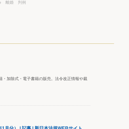
e
離婚
判例
籍・加除式・電子書籍の販売。法令改正情報や裁
月分） | 記事 | 新日本法規WEBサイト