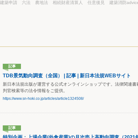
建築申請
六法
農地法
相続財産清算人
任意後見
建築消防advic
記事
TDB景気動向調査（全国） | 記事 | 新日本法規WEBサイト
新日本法規出版が運営する公式オンラインショップです。法律関連書
判官検索等の法令情報をご提供。
https://www.sn-hoki.co.jp/articles/article1324508/
記事
特別企画：上場企業(外食産業)の月次売上高動向調査（2021年1