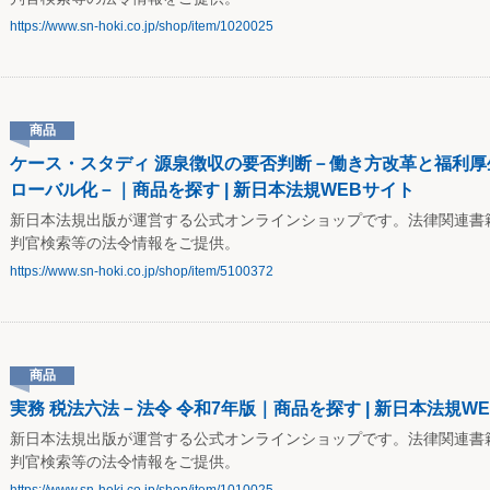
https://www.sn-hoki.co.jp/shop/item/1020025
商品
ケース・スタディ 源泉徴収の要否判断－働き方改革と福利
ローバル化－｜商品を探す | 新日本法規WEBサイト
新日本法規出版が運営する公式オンラインショップです。法律関連書
判官検索等の法令情報をご提供。
https://www.sn-hoki.co.jp/shop/item/5100372
商品
実務 税法六法－法令 令和7年版｜商品を探す | 新日本法規W
新日本法規出版が運営する公式オンラインショップです。法律関連書
判官検索等の法令情報をご提供。