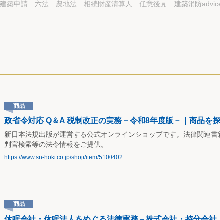
建築申請
六法
農地法
相続財産清算人
任意後見
建築消防advic
商品
政省令対応 Q＆A 税制改正の実務－令和8年度版－｜商品を探す
新日本法規出版が運営する公式オンラインショップです。法律関連書
判官検索等の法令情報をご提供。
https://www.sn-hoki.co.jp/shop/item/5100402
商品
休眠会社・休眠法人をめぐる法律実務－株式会社・持分会社・