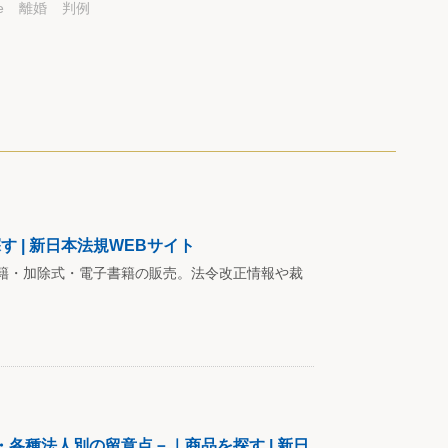
e
離婚
判例
 | 新日本法規WEBサイト
籍・加除式・電子書籍の販売。法令改正情報や裁
各種法人別の留意点－｜商品を探す | 新日