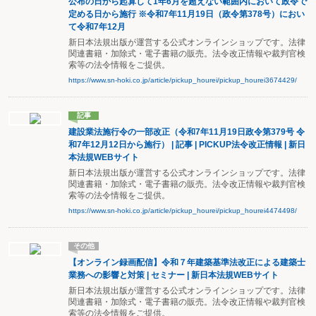
公布の日から起算して1年6月を超えない範囲内において政令で
定める日から施行 ※令和7年11月19日（政令第378号）におい
て令和7年12月
新日本法規出版が運営する公式オンラインショップです。法律
関連書籍・加除式・電子書籍の販売。法令改正情報や裁判官検
索等の法令情報をご提供。
https://www.sn-hoki.co.jp/article/pickup_hourei/pickup_hourei3674429/
記事
建設業法施行令の一部改正（令和7年11月19日政令第379号 令
和7年12月12日から施行） | 記事 | PICKUP法令改正情報 | 新日
本法規WEBサイト
新日本法規出版が運営する公式オンラインショップです。法律
関連書籍・加除式・電子書籍の販売。法令改正情報や裁判官検
索等の法令情報をご提供。
https://www.sn-hoki.co.jp/article/pickup_hourei/pickup_hourei4474498/
その他
【オンライン録画配信】令和７年建築基準法改正による建築士
業務への影響と対策 | セミナー | 新日本法規WEBサイト
新日本法規出版が運営する公式オンラインショップです。法律
関連書籍・加除式・電子書籍の販売。法令改正情報や裁判官検
索等の法令情報をご提供。