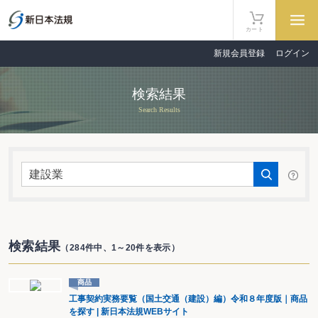
カート
新規会員登録
ログイン
検索結果
Search Results
検索結果
（284件中、1～20件を表示）
商品
工事契約実務要覧（国土交通（建設）編）令和８年度版｜商品
を探す | 新日本法規WEBサイト