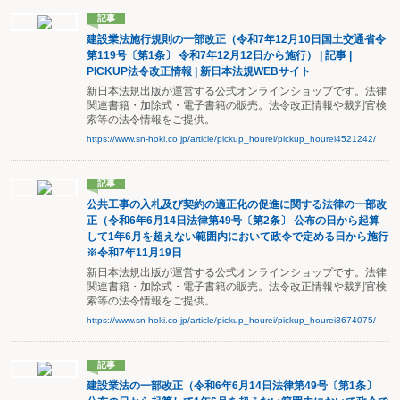
記事
建設業法施行規則の一部改正（令和7年12月10日国土交通省令
第119号〔第1条〕 令和7年12月12日から施行） | 記事 |
PICKUP法令改正情報 | 新日本法規WEBサイト
新日本法規出版が運営する公式オンラインショップです。法律
関連書籍・加除式・電子書籍の販売。法令改正情報や裁判官検
索等の法令情報をご提供。
https://www.sn-hoki.co.jp/article/pickup_hourei/pickup_hourei4521242/
記事
公共工事の入札及び契約の適正化の促進に関する法律の一部改
正（令和6年6月14日法律第49号〔第2条〕 公布の日から起算
して1年6月を超えない範囲内において政令で定める日から施行
※令和7年11月19日
新日本法規出版が運営する公式オンラインショップです。法律
関連書籍・加除式・電子書籍の販売。法令改正情報や裁判官検
索等の法令情報をご提供。
https://www.sn-hoki.co.jp/article/pickup_hourei/pickup_hourei3674075/
記事
建設業法の一部改正（令和6年6月14日法律第49号〔第1条〕