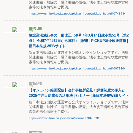
関連書籍・加除式・電子書籍の販売。法令改正情報や裁判官検
索等の法令情報をご提供。
https://www.sn-hoki.co.jp/article/pickup_hourei/pickup_hourei4074843/
記事
建設業法施行令の一部改正（令和7年3月14日政令第51号〔第2
条〕 令和7年4月1日から施行） | 記事 | PICKUP法令改正情報 |
新日本法規WEBサイト
新日本法規出版が運営する公式オンラインショップです。法律
関連書籍・加除式・電子書籍の販売。法令改正情報や裁判官検
索等の法令情報をご提供。
https://www.sn-hoki.co.jp/article/pickup_hourei/pickup_hourei4007130/
その他
【オンライン録画配信】会計事務所必見！評価制度の導入と
2025年注目助成金の活用法 | セミナー | 新日本法規WEBサイト
新日本法規出版が運営する公式オンラインショップです。法律
関連書籍・加除式・電子書籍の販売。法令改正情報や裁判官検
索等の法令情報をご提供。
https://www.sn-hoki.co.jp/seminar/seminar3982329/
その他