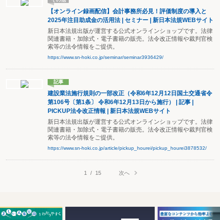
【オンライン録画配信】会計事務所必見！評価制度の導入と
2025年注目助成金の活用法 | セミナー | 新日本法規WEBサイト
新日本法規出版が運営する公式オンラインショップです。法律
関連書籍・加除式・電子書籍の販売。法令改正情報や裁判官検
索等の法令情報をご提供。
https://www.sn-hoki.co.jp/seminar/seminar3936429/
記事
建設業法施行規則の一部改正（令和6年12月12日国土交通省令
第106号〔第1条〕 令和6年12月13日から施行） | 記事 |
PICKUP法令改正情報 | 新日本法規WEBサイト
新日本法規出版が運営する公式オンラインショップです。法律
関連書籍・加除式・電子書籍の販売。法令改正情報や裁判官検
索等の法令情報をご提供。
https://www.sn-hoki.co.jp/article/pickup_hourei/pickup_hourei3878532/
次へ
1
/
15