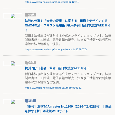
https://www.sn-hoki.co.jp/shop/item/81242610
その他
法務の仕事を「会社の資産」に変える - 組織をデザインする
GMO-FG流・スマスケ活用術 | 導入事例 | 新日本法規WEBサイ
ト
新日本法規出版が運営する公式オンラインショップです。法律
関連書籍・加除式・電子書籍の販売。法令改正情報や裁判官検
索等の法令情報をご提供。
https://www.sn-hoki.co.jp/example/example4579076/
その他
梶川 陽介 | 著者・筆者 | 新日本法規WEBサイト
新日本法規出版が運営する公式オンラインショップです。法律
関連書籍・加除式・電子書籍の販売。法令改正情報や裁判官検
索等の法令情報をご提供。
https://www.sn-hoki.co.jp/auther/auther4536131/
商品
［単号］週刊T&Amaster No.1109（2026年2月2日号）｜商品
を探す | 新日本法規WEBサイト