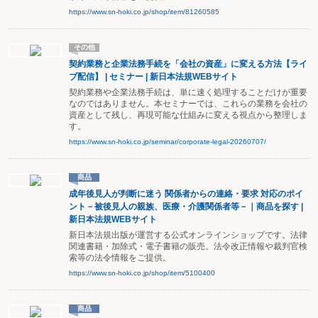
https://www.sn-hoki.co.jp/shop/item/81260585
その他
契約業務と企業法務手続を「会社の資産」に変える方法【ライ
ブ配信】 | セミナー | 新日本法規WEBサイト
契約業務や企業法務手続は、単に速く処理することだけが重要
なのではありません。本セミナーでは、これらの業務を会社の
資産として残し、再現可能な仕組みに変える視点から整理しま
す。
https://www.sn-hoki.co.jp/seminar/corporate-legal-20260707/
商品
成年後見人が判断に迷う 関係者からの連絡・要求 対応のポイ
ント－被後見人の親族、医療・介護関係者等－｜商品を探す |
新日本法規WEBサイト
新日本法規出版が運営する公式オンラインショップです。法律
関連書籍・加除式・電子書籍の販売。法令改正情報や裁判官検
索等の法令情報をご提供。
https://www.sn-hoki.co.jp/shop/item/5100400
商品