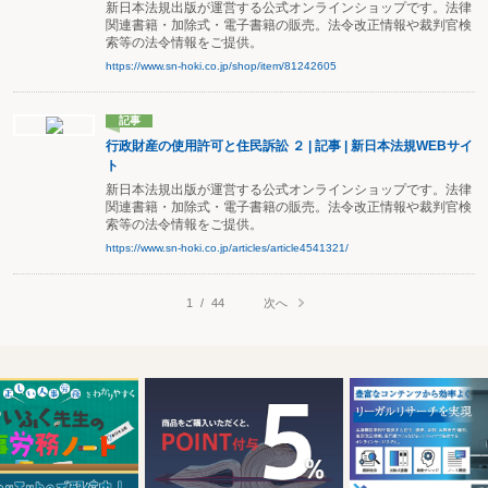
新日本法規出版が運営する公式オンラインショップです。法律
関連書籍・加除式・電子書籍の販売。法令改正情報や裁判官検
索等の法令情報をご提供。
https://www.sn-hoki.co.jp/shop/item/81242605
記事
行政財産の使用許可と住民訴訟 ２ | 記事 | 新日本法規WEBサイ
ト
新日本法規出版が運営する公式オンラインショップです。法律
関連書籍・加除式・電子書籍の販売。法令改正情報や裁判官検
索等の法令情報をご提供。
https://www.sn-hoki.co.jp/articles/article4541321/
次へ
1
/
44