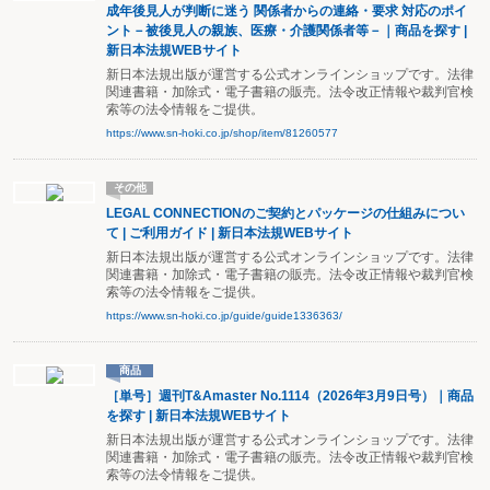
成年後見人が判断に迷う 関係者からの連絡・要求 対応のポイ
ント－被後見人の親族、医療・介護関係者等－｜商品を探す |
新日本法規WEBサイト
新日本法規出版が運営する公式オンラインショップです。法律
関連書籍・加除式・電子書籍の販売。法令改正情報や裁判官検
索等の法令情報をご提供。
https://www.sn-hoki.co.jp/shop/item/81260577
その他
LEGAL CONNECTIONのご契約とパッケージの仕組みについ
て | ご利用ガイド | 新日本法規WEBサイト
新日本法規出版が運営する公式オンラインショップです。法律
関連書籍・加除式・電子書籍の販売。法令改正情報や裁判官検
索等の法令情報をご提供。
https://www.sn-hoki.co.jp/guide/guide1336363/
商品
［単号］週刊T&Amaster No.1114（2026年3月9日号）｜商品
を探す | 新日本法規WEBサイト
新日本法規出版が運営する公式オンラインショップです。法律
関連書籍・加除式・電子書籍の販売。法令改正情報や裁判官検
索等の法令情報をご提供。