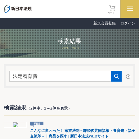
カート
新規会員登録
ログイン
検索結果
Search Results
検索結果
（2件中、1～2件を表示）
商品
こんなに変わった！ 家族法制－離婚後共同親権・養育費・親子
交流等－｜商品を探す | 新日本法規WEBサイト