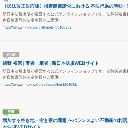
〔民法改正対応版〕損害賠償請求における 不法行為の時効｜商
新日本法規出版が運営する公式オンラインショップです。法律関連書
判官検索等の法令情報をご提供。
https://www.sn-hoki.co.jp/shop/item/5100359
その他
錦野 裕宗 | 著者・筆者 | 新日本法規WEBサイト
新日本法規出版が運営する公式オンラインショップです。法律関連書
判官検索等の法令情報をご提供。
https://www.sn-hoki.co.jp/auther/auther3204692/
記事
増加する空き地・空き家の課題 〜バランスよい不動産の利活用を目
本法規WEBサイト