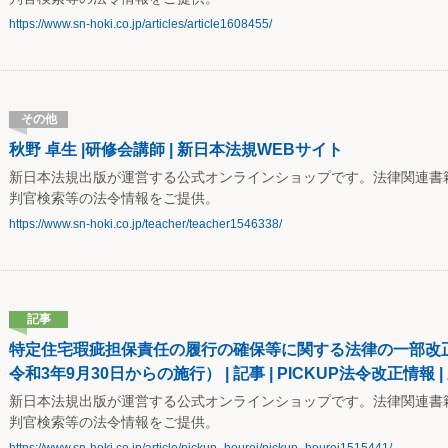
https://www.sn-hoki.co.jp/articles/article1608455/
その他
秋野 卓生 |研修会講師 | 新日本法規WEBサイト
新日本法規出版が運営する公式オンラインショップです。法律関連書
判官検索等の法令情報をご提供。
https://www.sn-hoki.co.jp/teacher/teacher1546338/
記事
特定住宅瑕疵担保責任の履行の確保等に関する法律の一部改正（
令和3年9月30日からの施行） | 記事 | PICKUP法令改正情報
新日本法規出版が運営する公式オンラインショップです。法律関連書
判官検索等の法令情報をご提供。