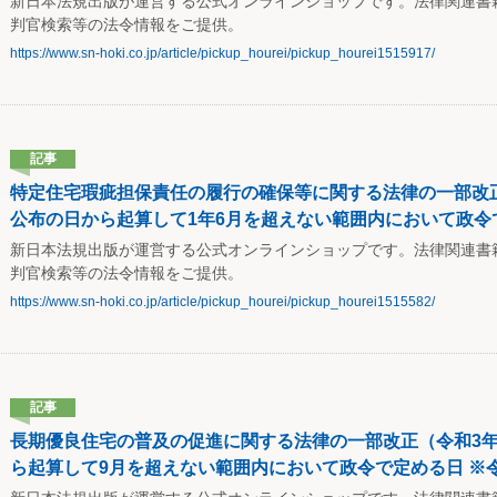
新日本法規出版が運営する公式オンラインショップです。法律関連書
判官検索等の法令情報をご提供。
https://www.sn-hoki.co.jp/article/pickup_hourei/pickup_hourei1515917/
記事
特定住宅瑕疵担保責任の履行の確保等に関する法律の一部改正（
公布の日から起算して1年6月を超えない範囲内において政令で
新日本法規出版が運営する公式オンラインショップです。法律関連書
判官検索等の法令情報をご提供。
https://www.sn-hoki.co.jp/article/pickup_hourei/pickup_hourei1515582/
記事
長期優良住宅の普及の促進に関する法律の一部改正（令和3年5
ら起算して9月を超えない範囲内において政令で定める日 ※令