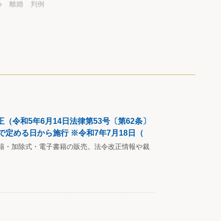
e
離婚
判例
令和5年6月14日法律第53号〔第62条〕
定める日から施行 ※令和7年7月18日（
籍・加除式・電子書籍の販売。法令改正情報や裁