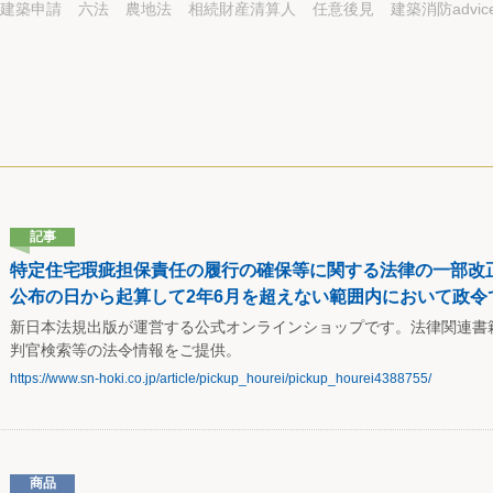
建築申請
六法
農地法
相続財産清算人
任意後見
建築消防advic
記事
特定住宅瑕疵担保責任の履行の確保等に関する法律の一部改正（
公布の日から起算して2年6月を超えない範囲内において政令で
新日本法規出版が運営する公式オンラインショップです。法律関連書
判官検索等の法令情報をご提供。
https://www.sn-hoki.co.jp/article/pickup_hourei/pickup_hourei4388755/
商品