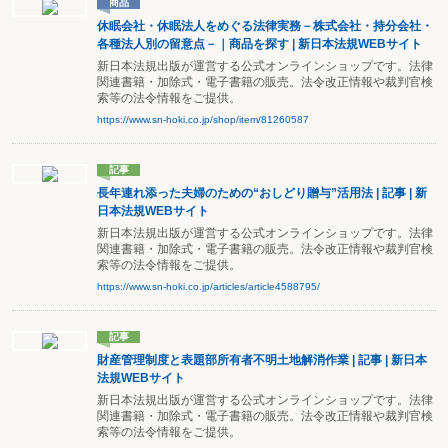
商品
休眠会社・休眠法人をめぐる法律実務－株式会社・持分会社・
各種法人別の留意点－｜商品を探す | 新日本法規WEBサイト
新日本法規出版が運営する公式オンラインショップです。法律
関連書籍・加除式・電子書籍の販売。法令改正情報や裁判官検
索等の法令情報をご提供。
https://www.sn-hoki.co.jp/shop/item/81260587
記事
長年連れ添った夫婦のための“おしどり贈与”活用法 | 記事 | 新
日本法規WEBサイト
新日本法規出版が運営する公式オンラインショップです。法律
関連書籍・加除式・電子書籍の販売。法令改正情報や裁判官検
索等の法令情報をご提供。
https://www.sn-hoki.co.jp/articles/article4588795/
記事
財産管理制度と表題部所有者不明土地解消作業 | 記事 | 新日本
法規WEBサイト
新日本法規出版が運営する公式オンラインショップです。法律
関連書籍・加除式・電子書籍の販売。法令改正情報や裁判官検
索等の法令情報をご提供。