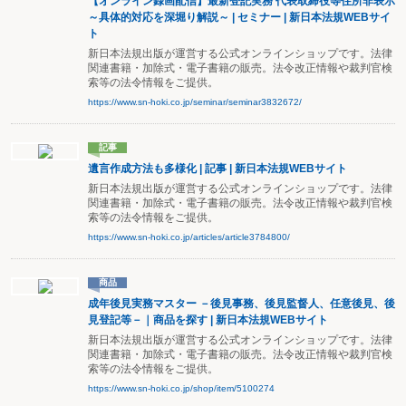
【オンライン録画配信】最新登記実務 代表取締役等住所非表示
～具体的対応を深堀り解説～ | セミナー | 新日本法規WEBサイ
ト
新日本法規出版が運営する公式オンラインショップです。法律
関連書籍・加除式・電子書籍の販売。法令改正情報や裁判官検
索等の法令情報をご提供。
https://www.sn-hoki.co.jp/seminar/seminar3832672/
記事
遺言作成方法も多様化 | 記事 | 新日本法規WEBサイト
新日本法規出版が運営する公式オンラインショップです。法律
関連書籍・加除式・電子書籍の販売。法令改正情報や裁判官検
索等の法令情報をご提供。
https://www.sn-hoki.co.jp/articles/article3784800/
商品
成年後見実務マスター －後見事務、後見監督人、任意後見、後
見登記等－｜商品を探す | 新日本法規WEBサイト
新日本法規出版が運営する公式オンラインショップです。法律
関連書籍・加除式・電子書籍の販売。法令改正情報や裁判官検
索等の法令情報をご提供。
https://www.sn-hoki.co.jp/shop/item/5100274