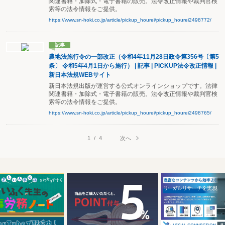
関連書籍・加除式・電子書籍の販売。法令改正情報や裁判官検
索等の法令情報をご提供。
https://www.sn-hoki.co.jp/article/pickup_hourei/pickup_hourei2498772/
記事
農地法施行令の一部改正（令和4年11月28日政令第356号〔第5
条〕 令和5年4月1日から施行） | 記事 | PICKUP法令改正情報 |
新日本法規WEBサイト
新日本法規出版が運営する公式オンラインショップです。法律
関連書籍・加除式・電子書籍の販売。法令改正情報や裁判官検
索等の法令情報をご提供。
https://www.sn-hoki.co.jp/article/pickup_hourei/pickup_hourei2498765/
次へ
1
/
4