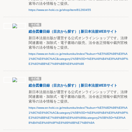
索等の法令情報をご提供。
https://www.sn-hoki.co.jp/shop/item/81260455
その他
総合図書目録（目次から探す） | 新日本法規WEBサイト
新日本法規出版が運営する公式オンラインショップです。法律
関連書籍・加除式・電子書籍の販売。法令改正情報や裁判官検
索等の法令情報をご提供。
https://www.sn-hoki.co.jp/mokuroku/index/?kubun=%E5%8D%98%E8%A
1%8C%E6%9C%AC&category1%5B%5D=%E8%A8%B4%E8%A8%9F%
E3%83%BB%E7%99%BB%E8%A8%98
その他
総合図書目録（目次から探す） | 新日本法規WEBサイト
新日本法規出版が運営する公式オンラインショップです。法律
関連書籍・加除式・電子書籍の販売。法令改正情報や裁判官検
索等の法令情報をご提供。
https://www.sn-hoki.co.jp/mokuroku/index/?kubun=%E5%8D%98%E8%A
1%8C%E6%9C%AC&category1%5B%5D=%E8%A8%B4%E8%A8%9F%
E3%83%BB%E7%99%BB%E8%A8%98&category2%5B%5D=%E8%A
8%B4%E8%A8%9F%E6%89%8B%E7%B6%9A