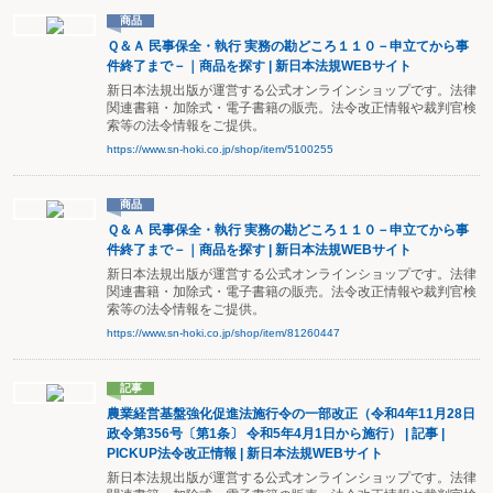
商品
Ｑ＆Ａ 民事保全・執行 実務の勘どころ１１０－申立てから事
件終了まで－｜商品を探す | 新日本法規WEBサイト
新日本法規出版が運営する公式オンラインショップです。法律
関連書籍・加除式・電子書籍の販売。法令改正情報や裁判官検
索等の法令情報をご提供。
https://www.sn-hoki.co.jp/shop/item/5100255
商品
Ｑ＆Ａ 民事保全・執行 実務の勘どころ１１０－申立てから事
件終了まで－｜商品を探す | 新日本法規WEBサイト
新日本法規出版が運営する公式オンラインショップです。法律
関連書籍・加除式・電子書籍の販売。法令改正情報や裁判官検
索等の法令情報をご提供。
https://www.sn-hoki.co.jp/shop/item/81260447
記事
農業経営基盤強化促進法施行令の一部改正（令和4年11月28日
政令第356号〔第1条〕 令和5年4月1日から施行） | 記事 |
PICKUP法令改正情報 | 新日本法規WEBサイト
新日本法規出版が運営する公式オンラインショップです。法律