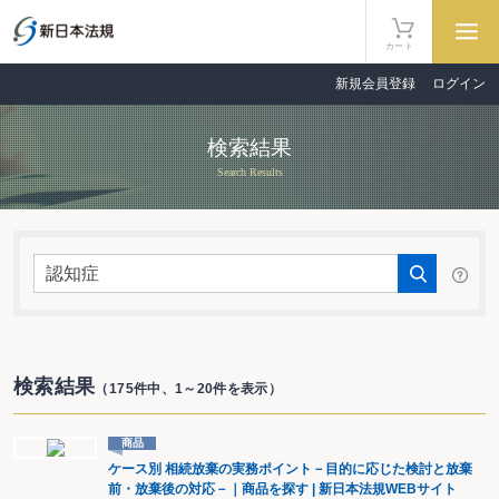
カート
新規会員登録
ログイン
検索結果
Search Results
検索結果
（175件中、1～20件を表示）
商品
ケース別 相続放棄の実務ポイント－目的に応じた検討と放棄
前・放棄後の対応－｜商品を探す | 新日本法規WEBサイト