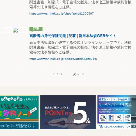
関連書籍・加除式・電子書籍の販売。法令改正情報や裁判官検
索等の法令情報をご提供。
https://www.sn-hoki.co.jp/shop/item/81260507
記事
高齢者の身元保証問題 | 記事 | 新日本法規WEBサイト
新日本法規出版が運営する公式オンラインショップです。法律
関連書籍・加除式・電子書籍の販売。法令改正情報や裁判官検
索等の法令情報をご提供。
https://www.sn-hoki.co.jp/articles/article3398245/
次へ
1
/
9