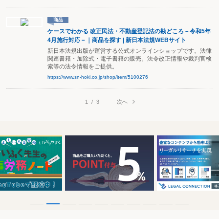
商品
ケースでわかる 改正民法・不動産登記法の勘どころ－令和5年
4月施行対応－｜商品を探す | 新日本法規WEBサイト
新日本法規出版が運営する公式オンラインショップです。法律
関連書籍・加除式・電子書籍の販売。法令改正情報や裁判官検
索等の法令情報をご提供。
https://www.sn-hoki.co.jp/shop/item/5100276
次へ
1
/
3