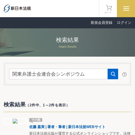
カート
新規会員登録
ログイン
検索結果
Search Results
検索結果
（2件中、1～2件を表示）
その他
佐藤 嘉寅 | 著者・筆者 | 新日本法規WEBサイト
新日本法規出版が運営する公式オンラインショップです。法律