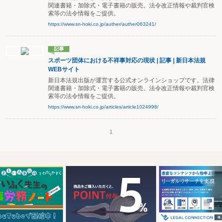
関連書籍・加除式・電子書籍の販売。法令改正情報や裁判官検
索等の法令情報をご提供。
https://www.sn-hoki.co.jp/auther/auther063241/
記事
スポーツ団体における不祥事対応の現状 | 記事 | 新日本法規
WEBサイト
新日本法規出版が運営する公式オンラインショップです。法律
関連書籍・加除式・電子書籍の販売。法令改正情報や裁判官検
索等の法令情報をご提供。
https://www.sn-hoki.co.jp/articles/article1024998/
1