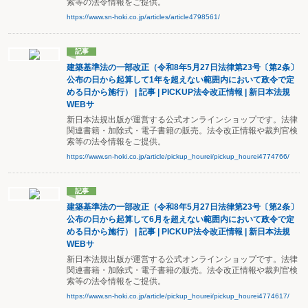
索等の法令情報をご提供。
https://www.sn-hoki.co.jp/articles/article4798561/
記事
建築基準法の一部改正（令和8年5月27日法律第23号〔第2条〕
公布の日から起算して1年を超えない範囲内において政令で定
める日から施行） | 記事 | PICKUP法令改正情報 | 新日本法規
WEBサ
新日本法規出版が運営する公式オンラインショップです。法律
関連書籍・加除式・電子書籍の販売。法令改正情報や裁判官検
索等の法令情報をご提供。
https://www.sn-hoki.co.jp/article/pickup_hourei/pickup_hourei4774766/
記事
建築基準法の一部改正（令和8年5月27日法律第23号〔第2条〕
公布の日から起算して6月を超えない範囲内において政令で定
める日から施行） | 記事 | PICKUP法令改正情報 | 新日本法規
WEBサ
新日本法規出版が運営する公式オンラインショップです。法律
関連書籍・加除式・電子書籍の販売。法令改正情報や裁判官検
索等の法令情報をご提供。
https://www.sn-hoki.co.jp/article/pickup_hourei/pickup_hourei4774617/