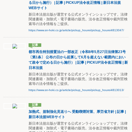
る日から施行） | 記事 | PICKUP法令改正情報 | 新日本法規
WEBサイト
新日本法規出版が運営する公式オンラインショップです。法律
関連書籍・加除式・電子書籍の販売。法令改正情報や裁判官検
索等の法令情報をご提供。
https://www.sn-hoki.co.jp/article/pickup_hourei/pickup_hourei4813047/
記事
都市再生特別措置法の一部改正（令和8年5月27日法律第23号
〔第1条〕 公布の日から起算して6月を超えない範囲内におい
て政令で定める日から施行） | 記事 | PICKUP法令改正情報 | 新
日本法規
新日本法規出版が運営する公式オンラインショップです。法律
関連書籍・加除式・電子書籍の販売。法令改正情報や裁判官検
索等の法令情報をご提供。
https://www.sn-hoki.co.jp/article/pickup_hourei/pickup_hourei4813013/
記事
加熱式、規制強化見送りへ 受動喫煙対策、厚労省方針 | 記事 |
新日本法規WEBサイト
新日本法規出版が運営する公式オンラインショップです。法律
関連書籍・加除式・電子書籍の販売。法令改正情報や裁判官検