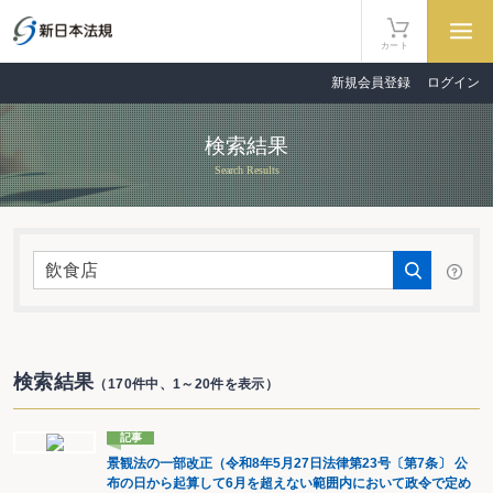
カート
新規会員登録
ログイン
検索結果
Search Results
検索結果
（170件中、1～20件を表示）
記事
景観法の一部改正（令和8年5月27日法律第23号〔第7条〕 公
布の日から起算して6月を超えない範囲内において政令で定め