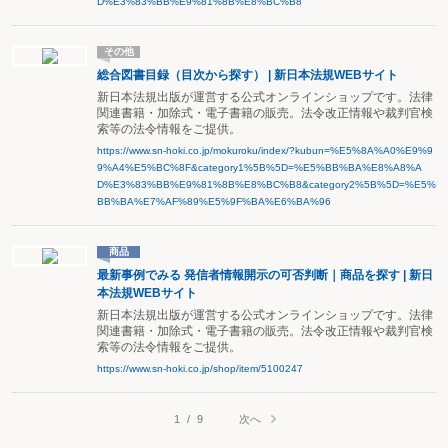
D%E3%83%BB%E9%81%8B%E8%BC%B8
その他
総合図書目録（目次から探す） | 新日本法規WEBサイト
新日本法規出版が運営する公式オンラインショップです。法律
関連書籍・加除式・電子書籍の販売。法令改正情報や裁判官検
索等の法令情報をご提供。
https://www.sn-hoki.co.jp/mokuroku/index/?kubun=%E5%8A%A0%E9%9
9%A4%E5%BC%8F&category1%5B%5D=%E5%BB%BA%E8%A8%A
D%E3%83%BB%E9%81%8B%E8%BC%B8&category2%5B%5D=%E5%
BB%BA%E7%AF%89%E5%9F%BA%E6%BA%96
商品
最新事例でみる 発信者情報開示の可否判断｜商品を探す | 新日
本法規WEBサイト
新日本法規出版が運営する公式オンラインショップです。法律
関連書籍・加除式・電子書籍の販売。法令改正情報や裁判官検
索等の法令情報をご提供。
https://www.sn-hoki.co.jp/shop/item/5100247
次へ
1
/
9