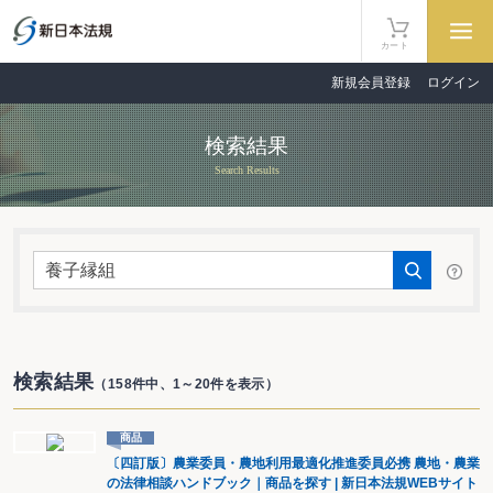
カート
新規会員登録
ログイン
検索結果
Search Results
検索結果
（158件中、1～20件を表示）
商品
〔四訂版〕農業委員・農地利用最適化推進委員必携 農地・農業
の法律相談ハンドブック｜商品を探す | 新日本法規WEBサイト