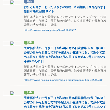
商品
おひとりさま・おふたりさまの相続・終活相談｜商品を探す |
新日本法規WEBサイト
新日本法規出版が運営する公式オンラインショップです。法律
関連書籍・加除式・電子書籍の販売。法令改正情報や裁判官検
索等の法令情報をご提供。
https://www.sn-hoki.co.jp/shop/item/81260507
記事
児童福祉法の一部改正（令和4年6月15日法律第66号〔第3条〕
公布の日から起算して3年を超えない範囲内において政令で定
める日から施行 ※令和5年12月22日（政令第372号）において
令和7年6月1日
新日本法規出版が運営する公式オンラインショップです。法律
関連書籍・加除式・電子書籍の販売。法令改正情報や裁判官検
索等の法令情報をご提供。
https://www.sn-hoki.co.jp/article/pickup_hourei/pickup_hourei2209410/
記事
児童福祉法の一部改正（令和4年6月15日法律第66号〔第2条〕
公布の日から起算して2年を超えない範囲内において政令で定
める日から施行 ※令和5年12月22日（政令第372号）において