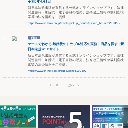
令和6年4月1日
新日本法規出版が運営する公式オンラインショップです。法律
関連書籍・加除式・電子書籍の販売。法令改正情報や裁判官検
索等の法令情報をご提供。
https://www.sn-hoki.co.jp/article/pickup_hourei/pickup_hourei2209356/
商品
ケースでわかる 離婚後のトラブル対応の実務｜商品を探す | 新
日本法規WEBサイト
新日本法規出版が運営する公式オンラインショップです。法律
関連書籍・加除式・電子書籍の販売。法令改正情報や裁判官検
索等の法令情報をご提供。
https://www.sn-hoki.co.jp/shop/item/5100307
次へ
1
/
8