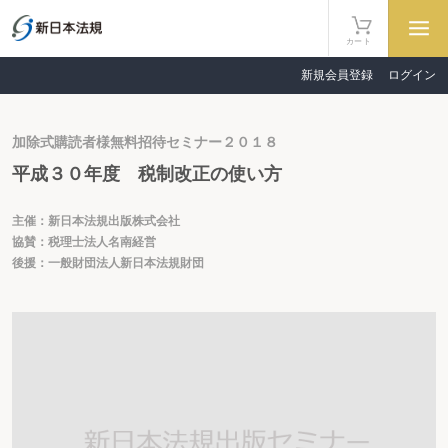
カート
新規会員登録
ログイン
加除式購読者様無料招待セミナー２０１８
平成３０年度 税制改正の使い方
主催：新日本法規出版株式会社
協賛：税理士法人名南経営
後援：一般財団法人新日本法規財団