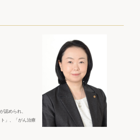
動が認められ、
ット」、「がん治療