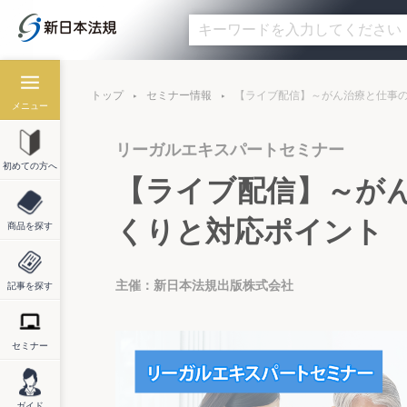
トップ
セミナー情報
【ライブ配信】～がん治療と仕事
メニュー
リーガルエキスパートセミナー
初めての方へ
【ライブ配信】～が
くりと対応ポイント
商品を探す
主催：新日本法規出版株式会社
記事を探す
セミナー
ガイド