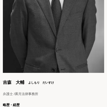
吉森 大輔
よしもり だいすけ
弁護士 /霽月法律事務所
略歴・経歴