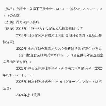
（資格）弁護士・公認不正検査士（CFE）・公認AMLスペシャリス
ト（CAMS）
（所属）霽月法律事務所
（略歴）2013年 弁護士登録 長尾敏成法律事務所 入所
2019年 財務省関東財務局理財部 任期付公務員（金融証券
検査官）
2020年 金融庁総合政策局リスク分析総括課 任期付公務員
（専門検査官及び同局マネロン・テロ資金供与対策企画室
室長補佐等を併任）
2022年 渥美坂井法律事務所・外国法共同事業 入所（2023
年2月～パートナー）
2023年 日本郵政株式会社 出向（グループコンダクト統括
室長）
2024年より現職