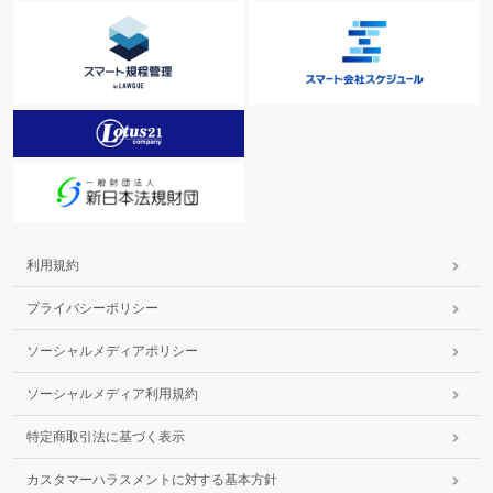
（4）相続人間の合意がない場合
【参考書式２６】 遺産分割協議書
【参考書式２７】 申告期限後３年以内の分割見込書
【参考書式２８】 遺産が未分割であることについてやむを得ない事由がある
旨の承認申請書
３ 相続人の相続税対応－遺言書がある場合の分割協議
（1）納税方法の確認
（2）資金の準備
４ 相続人の相続税対応－協議不調の場合
（1）納税方法の確認
（2）資金の準備
第２ 遺言書がない場合の分割協議を行う
〈フローチャート～遺産分割（遺言書がない場合）〉
利用規約
１ 分割協議の開始
（1）財産目録の作成
プライバシーポリシー
（2）相続分の説明
２ 相続人の合意
（1）遺産分割協議書の作成
ソーシャルメディアポリシー
（2）協議不調の場合
（3）弁護士への依頼
ソーシャルメディア利用規約
３ 相続人の相続税対応－相続人の合意による分割協議
（1）相続税対策
特定商取引法に基づく表示
（2）相続税負担の検討
（3）納税方法の確認
カスタマーハラスメントに対する基本方針