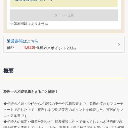
カートへ追加
※印刷機能はありません
通常書籍はこちら
価格
4,620
円
(税込)
ポイント
231
pt
概要
税理士の相続業務をまるごと解説！
◆相続の相談・受任から相続税の申告や税務調査まで、業務の流れをフローチ
ャートで示した上で、税務および周辺業務のポイントを解説した、実践的なマ
ニュアル書です。
◆相続人の確定や遺産分割など、税務相談に伴って知っておくべき法務面の知
識を幅広く収載しています。 また、東日本大震災被災者の対応についても解説