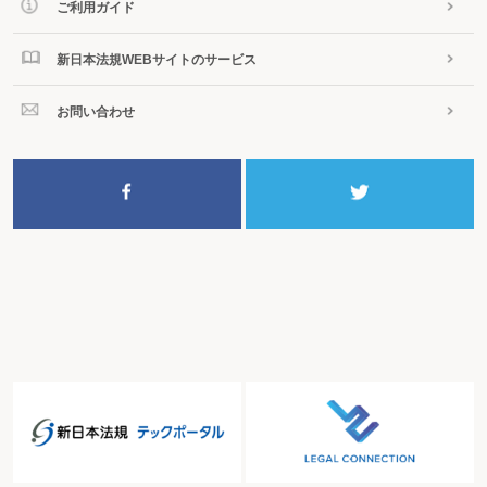
ご利用ガイド
（2）対象者の検討
【参考書式２４】 相続税の納税猶予に関する適格者証明書
【参考書式２５】 特例適用農地等の明細書
新日本法規WEBサイトのサービス
第４ 相続人の相続税額を試算する
〈フローチャート～相続税の特例適用の検討〉
１ 総額の試算
お問い合わせ
（1）法定相続人の確定
（2）相続税額の２割加算
（3）各税額控除の適用の有無の検討
２ 相続人への説明
（1）概算評価の説明
（2）特例の説明
（3）算定結果
■第７章 遺産分割
第１ 遺言書がある場合の分割協議を行う
〈フローチャート～遺産分割（遺言書がある場合）〉
１ 分割手続
（1）遺言書の効力の確認
（2）相続財産の分割方法
（3）遺言執行
２ 遺言書に指定されていない財産
（1）指定のない財産の処理
（2）合意による遺産分割協議書による変更
（3）遺産分割協議書の作成