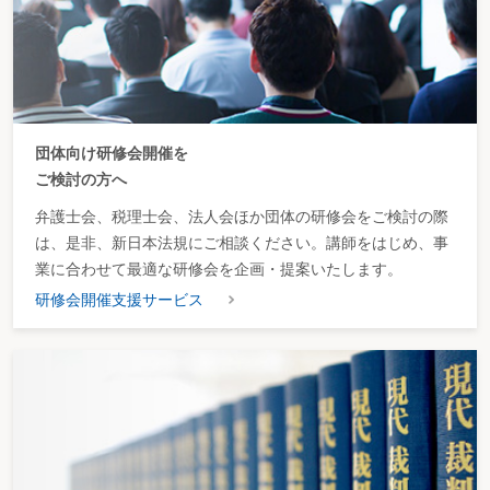
（2）事業所得の計算
（3）届出書の提出
【参考書式１０】 個人事業の開業・廃業等届出書
【参考書式１１】 個人事業者の死亡届出書
２ 所得控除の適用
所得控除の種類と概要
３ 税額控除の適用
税額控除の種類と概要
団体向け研修会開催を
第２ 準確定申告を行う
ご検討の方へ
〈フローチャート～準確定申告〉
１ 事前準備
弁護士会、税理士会、法人会ほか団体の研修会をご検討の際
（1）資料収集
（2）各相続人情報調査
は、是非、新日本法規にご相談ください。講師をはじめ、事
【参考書式１２】 死亡した者の平成○年分の所得税の確定申告書付表
業に合わせて最適な研修会を企画・提案いたします。
【参考書式１３】 死亡した事業者の消費税及び地方消費税の確定申告明細書
２ 申告手続
研修会開催支援サービス
（1）準確定申告書の作成
（2）相続人全員の連署
（3）申告と納税
【参考書式１４】 純損失の金額の繰戻しによる所得税の還付請求書
■第５章 相続人の税務処理
第１ 所得税に関する手続を行う
〈フローチャート～相続人の青色申告〉
１ 事業承継の手続