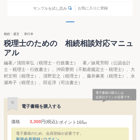
お気に入りに登録
サンプルを試し読み
相続・遺言
単行本
税理士のための 相続相談対応マニュ
アル
編著／清田幸弘（税理士・行政書士） 著／妹尾芳郎（公認会計
士・税理士・行政書士）、沖田豊明（不動産鑑定士・税理士）、大
村文明（税理士）、清野宏之（税理士）、藤井麻美（税理士）、永
瀬寿子（税理士）、田近淳（司法書士）
電子書籍の購入には
会員ログインが必要です。
電子書籍を購入する
価格
3,300
円
(税込)
ポイント
165
pt
電子書籍のため、会員登録が必要です。
新規会員登録
ログイン
/