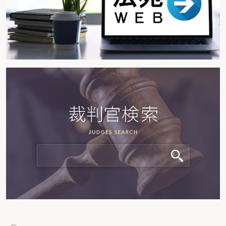
（2）株式の調査
（3）預貯金の調査
（4）債権の調査
第２ 相続財産を評価する
〈フローチャート～相続財産の評価〉
１ 不動産の評価
（1）土地の評価
（2）家屋の評価
２ 株式の評価
（1）上場株式の評価
（2）非上場株式の評価
３ 預貯金等の評価
（1）普通預金・定期預金等の種類の確認
（2）名義預金の確認
（3）過去の取引履歴内容の確認
４ その他の財産の評価
（1）建物更生共済に関する権利の評価
（2）生命保険契約に関する権利の評価
第３ 相続税の特例の適用を検討する
〈フローチャート～特例適用の検討〉
１ 小規模宅地等の減額特例
（1）対象財産および適用要件の確認
（2）特例の対象地の選択の検討
２ 農地等の納税猶予の検討
（1）対象地の検討および確認