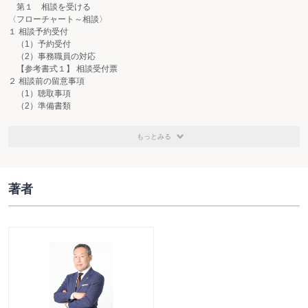
第１ 相談を受ける
〈フローチャート～相談〉
１ 相談予約受付
（1）予約受付
（2）事務職員の対応
【参考書式１】 相談受付票
２ 相談前の留意事項
（1）聴取事項
（2）準備書類
【参考書式２】 相談事前情報シート
３ 相談応対
もっとみる
（1）相談内容の聴取
（2）見通しの説明
（3）費用の説明
第２ 受任手続をする
著者
〈フローチャート～受任〉
１ 契約に関する説明
（1）報酬の説明
（2）受託範囲の確認
（3）タイムスケジュール
（4）守秘義務
２ 契 約
（1）契約書の作成
（2）印 紙
【参考書式３】 委任契約書