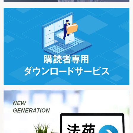
場合の付表
【参考書式２０】 消費税課税事業者選択届出書
【参考書式２１】 消費税簡易課税制度選択届出書
第３ その他の税務処理を行う
〈フローチャート～その他の税務処理〉
１ 事業用資産の税務処理（減価償却など）
（1）相続した減価償却資産
（2）減価償却資産の償却方法の選定と届出
（3）相続があった場合の一括償却資産の取扱い
【参考書式２２】 所得税の減価償却資産の償却方法の届出書
２ 相続財産の税務処理（固定資産税など）
（1）相続した資産の固定資産税等
（2）相続した資産の取壊し
（3）相続財産を譲渡した場合の取得費の特例
【参考書式２３】 相続財産の取得費に加算される相続税の計算明細書
３ 未分割財産に係る税務処理
（1）未分割の場合
（2）各共同相続人の納税義務の判定
（3）未分割財産が分割された場合
■第６章 相続財産の評価・算定、相続債務の確定
第１ 相続財産の範囲を確定させる
〈フローチャート～相続財産の範囲の確定〉
１ 相続財産の調査
（1）不動産の調査