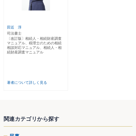
■第２章 相続発生後の情報収集・手続
第１ 情報収集・説明を行う
〈フローチャート～相続発生後の情報収集・説明〉
１ 遺言書の確認
田近 淳
（1）遺言書の有無
司法書士
（2）遺言書の検認
〔改訂版〕相続人・相続財産調査
（3）遺言書の内容の確認
マニュアル、税理士のための相続
２ 相続人への説明
相談対応マニュアル、相続人・相
続財産調査マニュアル
（1）タイムスケジュールの確認
（2）相続財産・相続税額の概要
（3）定期の報告と遺産内容の確認
３ 必要資料の収集
（1）必要資料の収集と分担の確認
（2）財産の把握
著者について詳しく見る
（3）相続財産の管理
第２ 相続発生後の手続を確認する
〈フローチャート～相続発生後の手続〉
１ 届出手続
（1）死亡届
（2）世帯変更届
関連カテゴリから探す
２ 請求手続
（1）保険金の請求
（2）遺族年金等の請求
（3）葬祭費・埋葬料の請求