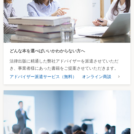
１ 相続放棄・限定承認の選択
（1）必要書類の収集、相続財産および負債の把握
（2）相続財産の管理
（3）相続放棄・限定承認の選択
２ 相続放棄の申述
（1）相続放棄の申述人
（2）相続放棄の効果
（3）相続放棄申述手続
３ 限定承認の申述
（1）限定承認の申述人
どんな本を選べばいいかわからない方へ
（2）限定承認の効果
（3）限定承認申述手続
法律出版に精通した弊社アドバイザーを派遣させていただ
（4）相続債権者・受遺者に対する公告および催告
き、事業者様にあった書籍をご提案させていただきます。
（5）相続財産の管理・清算手続
４ 法定単純承認
アドバイザー派遣サービス（無料）
オンライン商談
（1）法定単純承認とは
（2）相続財産の処分
（3）熟慮期間の経過
（4）相続財産の隠匿・消費など
■第４章 被相続人の確定申告
第１ 被相続人の所得を確定する
〈フローチャート～被相続人の所得の確定〉
１ 所得の把握
（1）所得の種類と概要