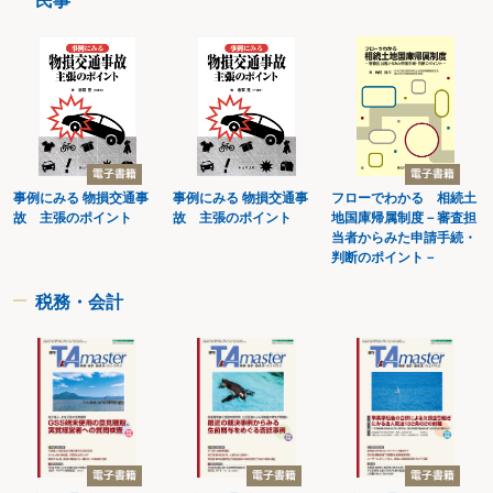
民事
（4）業務災害または通勤災害に係る給付の請求
（5）高額療養費の請求
３ 名義変更の手続（分割前）
（1）公共料金の名義・振替口座変更
（2）固定資産税の納税義務者変更
（3）法人役員の変更
■第３章 相続人の確定
第１ 相続人を把握・確定する
〈フローチャート～相続人の把握・確定〉
事例にみる 物損交通事
事例にみる 物損交通事
フローでわかる 相続土
１ 相続人になれる者の確認
故 主張のポイント
故 主張のポイント
地国庫帰属制度－審査担
（1）適用される相続法の確認
当者からみた申請手続・
（2）相続人になれる者の確認
判断のポイント－
（3）相続分の確認
（4）遺留分の確認
税務・会計
２ 必要書類の収集
（1）戸（除）籍謄本・改製原戸籍謄本等の取得
（2）戸（除）籍謄本・改製原戸籍謄本の読み方
【参考書式４】 除籍謄本
【参考書式５】 改製原戸籍謄本
【参考書式６】 戸籍謄本
【参考書式７】 戸籍証明等請求書
【参考書式８】 戸籍証明等請求書（郵送による場合）
第２ 代理人等を選任する
〈フローチャート～代理人等の選任〉