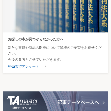
（1）相続人の開業届の期限
（2）相続人の開業届の作成と手続
【参考書式１５】 個人事業の開業・廃業等届出書
２ 青色申告承認申請
（1）相続人の青色申告承認申請の期限
（2）青色申告承認申請書の作成と手続
（3）青色申告の取りやめ
【参考書式１６】 所得税の青色申告承認申請書
３ 青色事業専従者給与の届出
お探しの本が見つからなかった方へ
（1）青色事業専従者給与の届出の期限
（2）青色事業専従者給与の届出書の作成と手続
新たな書籍や商品の開発について皆様のご要望をお寄せくだ
【参考書式１７】 青色事業専従者給与に関する届出書
さい。
第２ 消費税に関する手続を行う
〈フローチャート～消費税の税務処理〉
今後の参考とさせていただきます。
１ 納税義務の判定
発売希望アンケート
（1）相続があった場合の納税義務
（2）相続があった年の翌年および翌々年の判定
（3）未分割の場合の納税義務
（4）２か所以上の事業場を有する被相続人の事業を相続人が分割して相続
した場合
２ 各種選択届出
（1）消費税の届出書の提出期限
（2）届出書の作成と手続
【参考書式１８】 消費税課税事業者届出書
【参考書式１９】 相続・合併・分割等があったことにより課税事業者となる