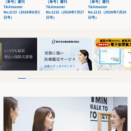
［単号］週刊
［単号］週刊
［単号］週刊
１ 成年後見人の選任
T&Amaster
T&Amaster
T&Amaster
（1）成年後見人が必要となる場合
No.1133（2026年8月3
No.1132（2026年7月27
No.1131（2026年7月20
（2）後見開始申立手続
日号）
日号）
日号）
（3）成年後見人の職務・権限
【参考書式９】診断書（成年後見用）
２ 未成年後見人の選任
（1）未成年後見人が必要となる場合
（2）未成年後見人選任申立手続
（3）未成年後見人の職務・権限
３ 特別代理人の選任
（1）特別代理人が必要となる場合
（2）特別代理人選任申立手続
（3）特別代理人の職務・権限
４ 不在者の財産管理人の選任
（1）不在者の財産管理人が必要となる場合
（2）不在者の財産管理人選任申立手続
（3）不在者の財産管理人の職務・権限
５ 相続財産管理人の選任
（1）相続財産管理人が必要となる場合
（2）相続財産管理人選任申立手続
（3）相続財産管理人の職務・権限
（4）清 算
第３ 相続の放棄等を検討する
〈フローチャート～相続放棄・限定承認〉