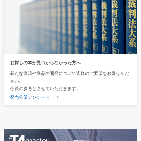
〇定期保険を払済保険に変更した場合の処理
〇長期平準定期保険に係る保険料
３ 定期付養老保険
４ その他の生命保険
ミス事例
〇保険料の払込期間が有期で終身保障タイプの医療保険
２ 損害保険料
ミス事例
〇役員の自宅建物を対象とする損害保険の負担
〇役員から賃借している建物を対象とする損害保険の負担
〇保険事故の発生による積立保険料の処理
お探しの本が見つからなかった方へ
３ 社会保険料等
ミス事例
新たな書籍や商品の開発について皆様のご要望をお寄せくだ
〇労働保険に係る概算保険料の処理
第５ 交際費等
さい。
１ 交際費等の損金算入制限
今後の参考とさせていただきます。
２ 損金算入限度額
発売希望アンケート
３ 交際費等の範囲
１ 対象となる支出
ミス事例
〇受注のために支出した謝礼金
〇社内慰労会のための費用
〇情報収集のために支出した費用（情報提供料)
〇スーパーマーケットが支出する地元商店街への営業補償金
〇セミナー講師に支給する弁当の代金