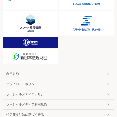
〇損金経理をしていない消滅債権（切捨て部分)
〇担保物がある金銭債権に係る貸倒損失
〇実効性が見込まれない担保がある債権の処理
〇スポット取引に係る取引代金の未納
〇営業上のトラブルによる取引代金の支払拒否
第９ 資産の評価損
１ 資産に係る評価損の概要
ミス事例
〇評価額（評価損の計上）とすべき時価の計算
２ 棚卸資産に係る評価損
ミス事例
〇型遅れのパソコンの評価
〇売れ残った季節商品に係る評価損
〇メーカーの過剰生産による価額の下落
３ 有価証券に係る評価損
１ 上場有価証券等
利用規約
ミス事例
〇売買目的で保有する有価証券
プライバシーポリシー
２ 上場有価証券等以外の有価証券
ミス事例
ソーシャルメディアポリシー
〇清算中の100％子会社の株式
〇2回以上にわたって取得した株式の取得時純資産価額
ソーシャルメディア利用規約
〇債務超過の子会社の増資引受けに係る株式の評価損
４ 固定資産に係る評価損
特定商取引法に基づく表示
ミス事例