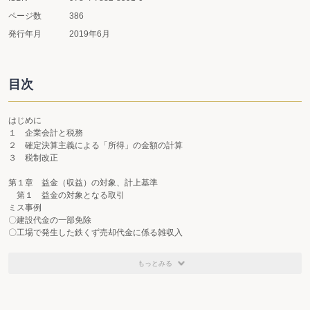
ページ数
386
発行年月
2019年6月
目次
はじめに
１ 企業会計と税務
２ 確定決算主義による「所得」の金額の計算
３ 税制改正
第１章 益金（収益）の対象、計上基準
第１ 益金の対象となる取引
ミス事例
〇建設代金の一部免除
〇工場で発生した鉄くず売却代金に係る雑収入
１ 無償や低廉な価額による資産の譲渡や役務提供
ミス事例
もっとみる
〇無償による資産の譲渡
２ 無償や低廉な価額による資産の譲受け
ミス事例
〇無償による資産の譲受け