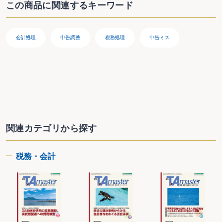
この商品に関連するキーワード
第２ 益金（収益）の計上時期
１ 棚卸資産の販売による収益
ミス事例
〇取引先相手により異なる収益の認識基準の適用
会計処理
申告調整
税務処理
申告ミス
〇長期割賦販売等による棚卸資産の販売
〇｢工事進行基準」で経理した損益の申告調整による「工事完成基準」への修
正
〇帳端売上の計上漏れ
〇輸出取引に係る収益
２ 請負による収益
ミス事例
〇工事代金確定前の請負工事に係る売上
〇契約外の引渡しが行われた場合の収益の認識
〇旅行予約金の収益計上
関連カテゴリから探す
３ 固定資産の譲渡等に係る収益
ミス事例
〇所有権移転登記が未済の土地の譲渡
税務・会計
４ その他の収益
ミス事例
〇複数事業年度を対象とした営業補償金の収受
〇後払いで受け取る定額の使用料（ロイヤリティ)
第２章 損金（費用）の計上基準
第１ 売上原価
ミス事例