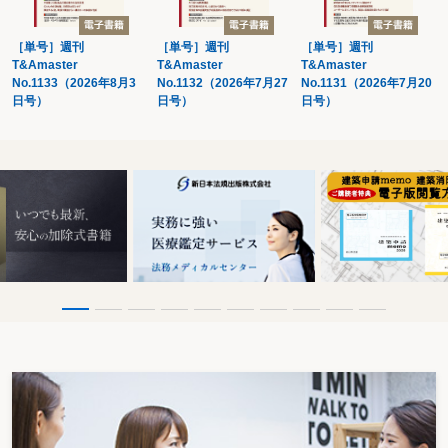
〇未確定の事後的費用の見積計上
〇工場勤務社員の社宅費用（会社負担分)
［単号］週刊
［単号］週刊
［単号］週刊
〇概算設計と詳細設計
T&Amaster
T&Amaster
T&Amaster
〇商社が支出する企画商品に係る品質管理費用等
No.1133（2026年8月3
No.1132（2026年7月27
No.1131（2026年7月20
第２ 販売費及び一般管理費
日号）
日号）
日号）
ミス事例
〇20日締めの給与に係る期末までの未払部分
〇期をまたぐ社員研修の実施費用
〇期末に計上された社員に対する未払賞与
〇未払の社会保険料に係る費用計上
〇会社が負担する確定給付企業年金の掛金
〇期末に未払計上した売上割戻金
第３ その他の費用
ミス事例
〇保険が付保された資産に係る損失
第３章 費用の税務
第１ 役員給与
１ 役員の範囲
ミス事例
〇｢みなし役員」に対する給与
〇経営に従事していない親族に対する給与
２ 使用人兼務役員
ミス事例