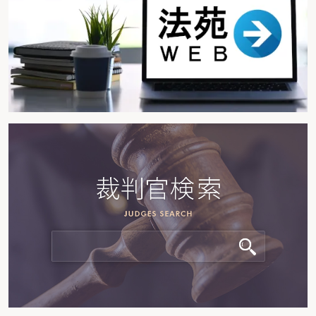
〇海外子会社の設立・営業支援等の費用（移転価格税制と寄附金課税)
第７ 減価償却
１ 減価償却の対象となる資産
ミス事例
〇一括購入した機械設備と部品の予備品
〇美術品等を取得した場合の減価償却
２ 取得価額が少額な減価償却資産
ミス事例
〇取得価額の判定に係る消費税の扱い
〇共同所有の資産に係る少額減価償却資産の判定
〇新社屋に使用するオフィス用家具の一括購入
〇パソコンの取得価額（本体とソフトのセット販売)
〇パソコンの取得価額（本体と周辺機器の個別の取得)
３ 一括償却資産
ミス事例
〇一括償却資産の計算
〇一括償却資産の一部の譲渡
４ 取得価額
ミス事例
〇機械装置の据付費用等
〇自社開発したソフトウエアの取得価額
〇資産を取得した翌年度の値引き
５ 資本的支出の対象及び処理
ミス事例
〇資本的支出がなされた場合の償却方法（支出年度)