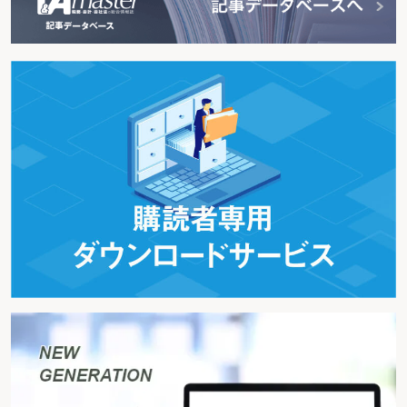
〇創立記念パーティーで取引先から受け取った祝儀金
〇専ら会員相互間の懇親のために組織された団体に対する会費
〇接待を受けるためのタクシー代
〇未成工事支出金に含まれる交際費等
〇仮払金として処理した交際費等
〇見積原価に含まれる交際費等の額
２ 対象とならない支出
ミス事例
〇親会社の社員をもてなすための飲食費
〇5,000円基準の適用に係る消費税
〇少額な贈答費用（手土産代)
〇得意先に提供する弁当代
〇会議における1人当たり5,000円超の弁当代
第６ 寄附金
１ 寄附金の損金算入制限
ミス事例
〇寄附金に係る損金不算入額の計算
２ 寄附金の範囲及び金額
ミス事例
〇仮払寄附金と未払寄附金
〇資産の無償譲渡をした場合の処理
〇子会社の経営権譲渡等に伴う親会社の債権放棄
〇債務超過ではない子会社に対する債権放棄
〇子会社に対する金銭の無利息貸付け
〇海外子会社への出向者の給与負担