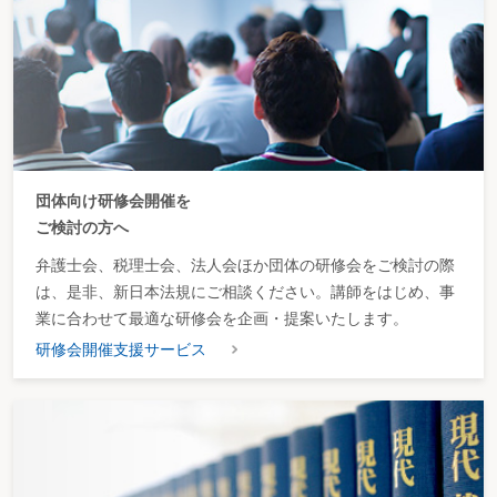
〇完全歩合制による対価の支給
２ 給与と外注費の区分
ミス事例
〇顧客接待サービスのスタッフに支給する時間給
〇日当計算により支給する大工職人への対価
〇自己の車両を持ち込むドライバーに対する対価（運送業)
第３ 租税公課
１ 損金の額に算入されない租税公課
２ 損金の額に算入される時期
ミス事例
団体向け研修会開催を
〇租税公課に関する申告調整
〇税額控除の適用を受ける所得税に係る処理
ご検討の方へ
〇外国子会社から受ける配当等の益金不算入を適用した場合の外国源泉税
〇法人税等の還付金
弁護士会、税理士会、法人会ほか団体の研修会をご検討の際
〇社会保険料の延滞金
は、是非、新日本法規にご相談ください。講師をはじめ、事
〇不動産売買価格に含まれる未経過の固定資産税の精算金
業に合わせて最適な研修会を企画・提案いたします。
〇社員に対する交通反則金
第４ 保険料
研修会開催支援サービス
１ 生命保険
１ 養老保険
ミス事例
〇役員のみを被保険者とする養老保険に係る保険料
２ 定期保険
ミス事例
〇同族社員の全員を対象とした定期保険