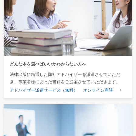
〇監査役を兼務することとなった使用人に対する賞与
〇他の使用人と異なる時期に支給した使用人兼務役員に対する賞与
３ 定期同額給与
ミス事例
〇期首から4か月以降の支給額から改定された役員給与
〇好調な業績による役員給与の増額
〇期首から3か月経過後に決議された役員給与の増額改定
〇業績目標の未達による役員給与の減額
〇定時株主総会による期首まで遡った増額支給の決議
〇未払計上した役員給与
〇期中における地位の変更に伴う役員給与の増額改定
４ 事前確定届出給与
どんな本を選べばいいかわからない方へ
ミス事例
〇届出額より減額して支給した役員給与
法律出版に精通した弊社アドバイザーを派遣させていただ
〇複数の役員に係る事前届出額のうち一部だけ減額支給した場合
き、事業者様にあった書籍をご提案させていただきます。
５ 業績連動給与
ミス事例
アドバイザー派遣サービス（無料）
オンライン商談
〇同族会社が支給する業績連動給与
６ 経済的利益
ミス事例
〇役員の結婚披露宴費用
〇特定の役員を被保険者等とする生命保険料の負担
第２ 給与と外注費
１ 給与と外注費との税務上の取扱いの相違
ミス事例