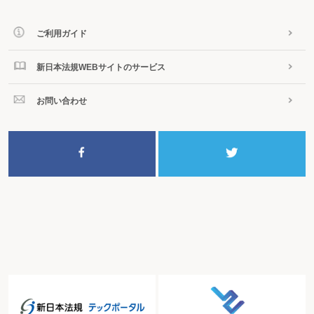
〇平成19年4月1日から平成24年3月31日までに取得した減価償却資産について
支出した資本的支出の取扱い
〇資本的支出に対する中小企業者等の特例制度の適用関係
ご利用ガイド
６ 資本的支出と修繕費
ミス事例
新日本法規WEBサイトのサービス
〇従来より品質の高い塗料を使用した外壁の塗替え費用
〇約3年ごとに買い替えるパソコンの取得費
〇製造ラインの移設費用
お問い合わせ
〇購入した中古建物に対する補修費等
７ 償却費として損金経理をした金額
ミス事例
〇外注費として処理した金型代金
８ 償却不足額と償却限度超過額
ミス事例
〇｢償却不足額」及び「償却（限度）超過額」が生じた場合
第８ 貸倒引当金と貸倒損失
１ 貸倒引当金
ミス事例
〇工事進行基準の適用により計上された工事未収入金
２ 個別評価金銭債権に係る貸倒引当金及び貸倒損失
ミス事例
〇破産手続が行われる場合の債権者における税務処理
〇再生計画認可の決定による切捨てがない均等分割弁済
〇債権の一部の回収が不可能である見込み
〇債務者の代理人の要請により債権放棄をした場合