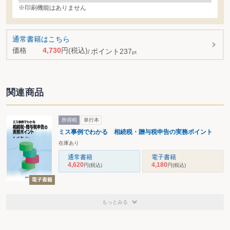
※印刷機能はありません
通常書籍はこちら
価格
4,730
円
(税込)
ポイント
237
pt
関連商品
所得税
単行本
ミス事例でわかる 相続税・贈与税申告の実務ポイント
在庫あり
通常書籍
電子書籍
4,620
4,180
円
(税込)
円
(税込)
もっとみる