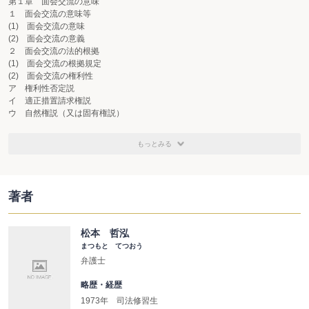
第１章 面会交流の意味
１ 面会交流の意味等
(1) 面会交流の意味
(2) 面会交流の意義
２ 面会交流の法的根拠
(1) 面会交流の根拠規定
(2) 面会交流の権利性
ア 権利性否定説
イ 適正措置請求権説
ウ 自然権説（又は固有権説）
エ 親権・監護権の一部説
オ 監護に関連する権利説
もっとみる
カ 子の権利説（子の権利代行説）
キ 親の権利であると同時に子の権利であるとの説
ク 実 務
ケ 平成23年の民法改正後の学説等の状況
著者
(3) 面会交流を求める権利の具体化
ア 権利の具体化
イ 面会交流を求める権利の具体化前の行使
松本 哲泓
▶親である、又は親権者であるという理由で、監護親の同意を得ずに面会交流
まつもと てつおう
できるか
弁護士
ウ 面会交流を求める権利の本質的制約
▶監護親には面会交流に応じる義務があるか
略歴・経歴
３ 面会交流についての考え方
(1) 面会交流について考え方の推移
1973年 司法修習生