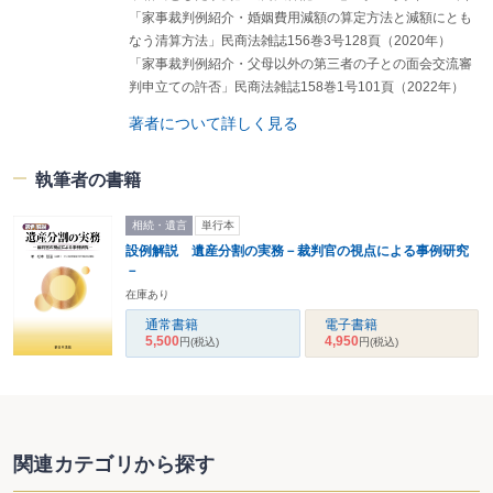
ア 事情把握
「家事裁判例紹介・婚姻費用減額の算定方法と減額にとも
イ 当事者の面会交流に対する理解促進
なう清算方法」民商法雑誌156巻3号128頁（2020年）
ウ 子の意思・意向・心情の把握
「家事裁判例紹介・父母以外の第三者の子との面会交流審
エ 面会交流の試行
判申立ての許否」民商法雑誌158巻1号101頁（2022年）
▶監護親が子の拒否を理由に試行的面会交流に応じないという場合、その実施
は可能か
著者について詳しく見る
▶監護親が子に非監護親を親と認識させていない場合に、試行的面会交流を子
に非監護親が親と知られないような方法で実施することは可能か
オ 実施のための手続・内容の具体的検討
執筆者の書籍
(3) 家庭裁判所調査官の関与
ア 家庭裁判所調査官が関与する場合
イ 家庭裁判所調査官の期日立会い
相続・遺言
単行本
ウ 調査における注意事項
設例解説 遺産分割の実務－裁判官の視点による事例研究
▶調査官による調査が行われる場合に当事者が注意すべき事項があるか
－
エ 面会交流事件における調査
在庫あり
(4) 調停進行手続の問題
通常書籍
電子書籍
ア 当事者の不出頭
5,500
4,950
円
(税込)
円
(税込)
▶相手方が調停期日に出頭せず、何の応答もしないとき、調停はどのように進
められるか
イ 当事者の非協力
ウ 書面の提出
エ 離婚事件や監護者指定事件等が係属する場合
▶監護親が、面会交流すると監護者指定の事件で不利になる可能性があるので
関連カテゴリから探す
応じられないという場合、調停はどのように進められるか
▶監護親は離婚請求をしているが、離婚に応じなければ、面会交流に応じない