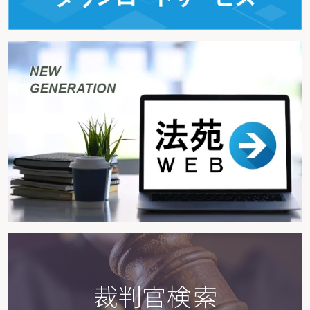
【ケース～解決への調整～】
Ⓨ非監護親は、ルールは破るためにあると言ったりする規範意識のない人だか
ら、そんな人に子を預けられない
Ⓨ非監護親が子をバイクに同乗させて暴走したことがあり、そのような非監護
親に子を預けることはできない
Ⓨ非監護親は毎日パチンコばかりしていて働かない。このような非監護親には
面会交流は認められない
Ⓨ非監護親は、子を競馬場に連れて行くので困る
(8) 思想・宗教等
▶非監護親が、過激思想をもち、あるいは宗教活動に熱心な場合、面会交流の
制限事由となるか
ア 思想・宗教
イ 美意識等
【ケース～解決への調整～】
Ⓨ非監護親は、ある宗教に熱心であり、面会交流の際に、その教会に連れて行
くので、面会交流には反対である
Ⓧ子の情操教育のためには子に宗教的な教育が必要である
Ⓨ非監護親が子をデモに連れて行くので止めさせたい
(9) 非監護親の有責性
ア 非監護親が子を置いて別居した場合
▶非監護親が子を置いて出て行ったことは、面会交流を拒否する理由となるか
イ 非監護親の異性関係
▶離婚前の非監護親が、他の異性と交際している場合、面会交流は許されるか
▶異性との交際が離婚後である場合、これが面会交流制限事由となることはあ
るか