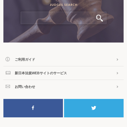
【ケース～解決への調整～】
Ⓨ子を捨てて出て行ったのであるから、会えなくて当然である
Ⓨ子に会いたければ帰宅すればよい
Ⓨ異性と淫らな関係を続けている非監護親とは会わせたくない
Ⓨ子が非監護親の異性関係を知れば、子に悪影響を及ぼすから、面会交流は認
められない
(10) 非監護親が面会交流を求める意図（動機）に問題がある場合
ア 子の引取りの前提条件整備を目的とする場合
▶非監護親の真意は、子を引き取ることにあり、そのための方法として、面会
交流を求める場合、面会交流は認められるか
イ 復縁・嫌がらせ目的の場合
▶非監護親の面会交流を求める真意が、子より、監護親に会うことにある場
ご利用ガイド
合、面会交流は認められるか
ウ 祖父母等の第三者に会わせるのが目的の場合
▶面会交流の際に子をその祖父母と会わせることは制限すべきか
新日本法規WEBサイトのサービス
エ 非監護親が、子との親子関係を否定している場合
オ 監護状況監視の目的
お問い合わせ
▶監護親の監護状態が適切かどうかを監視する目的での面会交流は認められる
か
【ケース～解決への調整～】
Ⓨ面会交流の目的は嫌がらせである
Ⓨ面会交流の度に復縁を持ちかけるので、面会交流はしたくない
Ⓨ非監護親の面会交流の目的は祖父母に会わせることにあるので、面会交流に
は応じたくない
Ⓧなぜ祖父母に会わせてはいけないのか