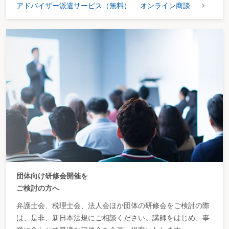
アドバイザー派遣サービス（無料）
オンライン商談
れるか
▶非監護親は、足が悪く、活発な幼児を託するには不安があるが、立会人を付
けての面会交流を拒否している。この場合、面会交流を認めることができるか
ア 非監護親の面会交流適性
イ 面会交流が制限される場合
【ケース～解決への調整～】
Ⓨ非監護親は鬱症状で入院しており、退院したけれども、子を連れて自殺する
おそれがあるので、面会交流は認められない
(3) 暴力的傾向
ア 子に対する暴力・虐待
▶非監護親が子に暴力を加えたことがある場合、面会交流は可能か
▶非監護親が、監護親に対して、暴力を加えてきた場合、面会交流は可能か
▶非監護親は、子や監護親を、激しい言葉で罵ってきたが、このような場合に
面会交流は可能か
▶非監護親にモラルハラスメントがある場合、面会交流は認められるか
イ 現に暴力等を加えるおそれが否定できない場合
ウ 過去の暴力
エ 監護親に対する暴力
オ 他者に対する暴力
団体向け研修会開催を
カ モラルハラスメント
ご検討の方へ
キ いわゆるネグレクト
ク 厳しい躾
弁護士会、税理士会、法人会ほか団体の研修会をご検討の際
ケ 面会交流を可能とする条件
は、是非、新日本法規にご相談ください。講師をはじめ、事
▶過去に暴力があった場合でも面会交流が可能なのはどのような場合か
【ケース～解決への調整～】