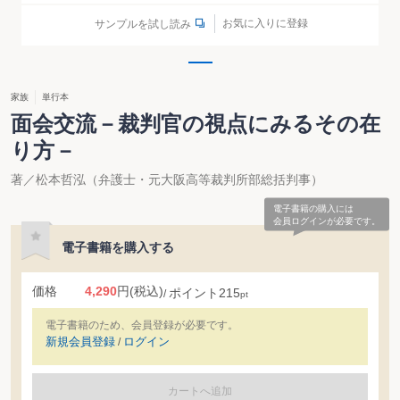
お気に入りに登録
サンプルを試し読み
家族
単行本
面会交流－裁判官の視点にみるその在
り方－
著／松本哲泓（弁護士・元大阪高等裁判所部総括判事）
電子書籍の購入には
会員ログインが必要です。
電子書籍を購入する
価格
4,290
円
(税込)
ポイント
215
pt
電子書籍のため、会員登録が必要です。
新規会員登録
ログイン
/
カートへ追加