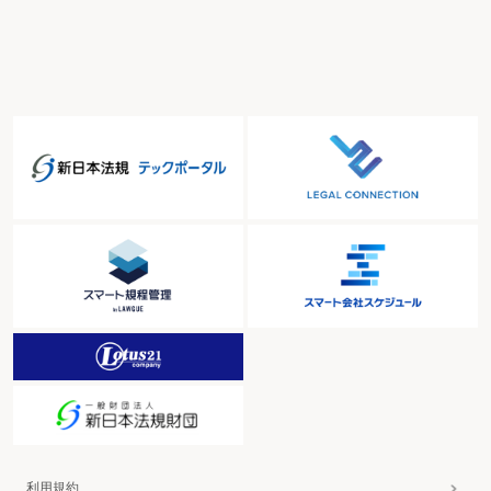
Ⓨ非監護親は、子をその再婚相手や再婚相手との間の子と会わせるので応じら
れない
Ⓧ監護親は不貞をしており、現在もその関係を継続している可能性があるの
で、これが子の監護に悪影響を及ぼしていないかどうかを面会交流をして確認
しなければならない
Ⓧ監護親は再婚したが、子が再婚相手から虐待を受けるかもしれないので、面
会交流によって確認したい
Ⓧ監護親は再婚し、再婚相手との間に子が生まれているが、子が差別的扱いを
されているかもしれないので、面会交流して観察するとともに子を支援したい
(11) 監護親の監護方針への過度の介入
(12) 非監護親の養育費不払
▶非監護親が養育費の支払をしない場合、面会交流を拒否できるか
▶養育費の支払を面会交流実施の条件とすることができるか
【ケース～解決への調整～】
Ⓨ養育費を支払っていないのだから、面会交流は認めない
Ⓧ養育費を払っているのに会わせないのはおかしい
(13) 面会交流のルールの不遵守
▶非監護親が面会交流の約束を無視して、定められた日時以外での面会を求
め、勝手に子に会ったりする場合、今後の面会交流を禁止できるか
▶非監護親が、合意した以外に、学校を覗いたり、たまたま会ったといって子
を塾に送って行ったりする場合、今後の面会交流を禁止できるか
▶非監護親は、毎回、子を返す時間に遅れるが、面会交流を禁止できるか
▶子から監護親の住所や交際相手に関する情報を入手しようとする行為は面会
交流を禁止する理由となるか
▶非監護親が面会時の子の動画等をネットで公開するおそれがある場合、面会
利用規約