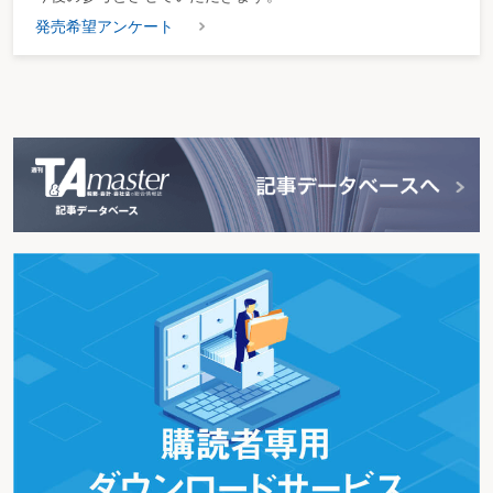
▶非監護親が反社会的組織に属している場合、面会交流を制限できるか
発売希望アンケート
イ 違法行為への参加
ウ 刺 青
エ 前科がある場合
【ケース～解決への調整～】
Ⓨ非監護親は、反社会的組織に属しているので、面会交流させられない
Ⓨ非監護親は反社会的組織と付き合っているような人だから、面会交流させら
れない
Ⓨ非監護親は覚醒剤をやっているのではないか
(6) 不適切な職業
▶非監護親が違法な職業、又は不道徳な職業に就いているという事実は、面会
交流を制限する理由となるか
ア 違法な職業
イ 不道徳な職業等
【ケース～解決への調整～】
Ⓨ非監護親には、違法な職業に関わっている可能性があるので、面会交流には
応じられない
Ⓨ非監護親は風俗営業に従事しており、面会交流は子に悪い影響を与えるから
認められない
(7) 非監護親の不適切な生活態度等
ア 非監護親の自己中心的な性格
▶非監護親が著しく自己中心的である場合、面会交流を制限できるか
イ 自堕落な生活態度等
▶非監護親が怠惰な生活を送っている場合、面会交流を制限できるか