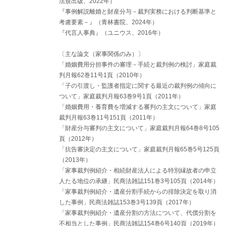
法規出版、2022年）
▶嫡出でない子の父親は面会交流を求める権利はないか
『事例解説離婚と財産分与－裁判実務における判断基準と
オ 養子縁組をした子の実親
▶子が他の養子となった場合、非監護親であった実親は面会交流できなくなる
考慮要素－』（青林書院、2024年）
か
『代言人事典』（ユニウス、2016年）
カ 祖父母・兄弟姉妹等
▶両親に代わり子（孫）を監護していた祖父母は、子を父又は母に引き渡した
〔主な論文（家事関係のみ）〕
後、面会交流を求めることができるか
「婚姻費用分担事件の審理－手続と裁判例の検討」家庭裁
キ 子から求める面会交流
判月報62巻11号1頁（2010年）
(3) 相手方
ア 父又は母
「子の引渡し・監護者指定に関する最近の裁判例の傾向に
イ 祖父母等の第三者
ついて」家庭裁判月報63巻9号1頁（2011年）
▶子を非監護親の父母（子の祖父母）が監護養育しているとき、非監護親は、
「婚姻費用・養育費を増減する審判の主文について」家庭
子を引き取る態勢にないが、子に会いたいという場合、祖父母を相手に面会交
裁判月報63巻11号151頁（2011年）
流を申し立てることができるか
「財産分与審判の主文について」家庭裁判月報64巻8号105
(4) 申立書
頁（2012年）
(5) 管轄裁判所
２ 面会交流調停
「抗告審決定の主文について」家庭裁判月報65巻5号125頁
(1) 面会交流調停の在り方・調停の実際
（2013年）
ア 調停の役割
「家事裁判例紹介・相続財産法人による特別縁故者の申立
▶調停は面会交流を原則実施するとの方針で進められるとの批判を裁判所はど
人たる地位の承継」民商法雑誌151巻3号105頁（2014年）
のように受け止めているか
「家事裁判例紹介・遺産分割手続からの排除決定を取り消
イ 調停における姿勢
した事例」民商法雑誌153巻3号139頁（2017年）
ウ 調停手続の概観
エ 一般的な進行のステップ
「家事裁判例紹介・遺産分割の方法について、代償分割を
(2) 期日における進行
不相当とした事例」民商法雑誌154巻6号140頁（2019年）