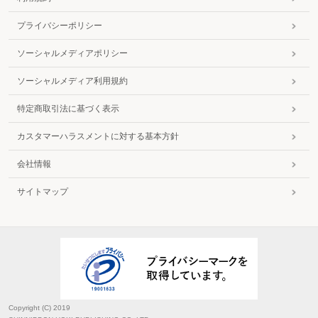
交流を禁止できるか
ア 面会交流のルール遵守の必要性
プライバシーポリシー
イ 面会交流のルール
ウ ルール違反による面会交流の制限
ソーシャルメディアポリシー
【ケース～解決への調整～】
Ⓨ子を返還する時間を全く守らなかったので以後面会交流は認めない
ソーシャルメディア利用規約
Ⓧ子が遊園地へ行きたいと言ったので、つい約束を破ってしまったが、二度と
破らないので、面会交流を続けてほしい
Ⓨ非監護親は、面会交流実施の際、子を返還する時間によく遅れ、その都度、
特定商取引法に基づく表示
渋滞で遅れたとか、子をトイレに連れて行ってバスに乗り遅れたとか言い訳を
する。面会交流を止めたい
カスタマーハラスメントに対する基本方針
Ⓨ非監護親は、子を引き渡す際に、監護親を非難したり、ときには怒鳴ったり
するので、面会交流には応じたくない
会社情報
Ⓧ監護親は、子の引渡しの際に、いつも嫌そうなそぶりで送り出すが、子がこ
れを気にするので止めてほしい
サイトマップ
Ⓨ非監護親が面会交流の際に、危険な海や山に連れて行って気が気でない。面
会交流を禁止できないか
Ⓨ子が4歳から12歳まで4人いるのに、安全に面会交流ができるわけがない
Ⓨ非監護親は社会常識を守らないので、面会交流させられない
Ⓨ非監護親は、子に一日中ゲームをさせたり、好きな物を食べ放題で与えた
り、子に対する配慮がないので、苦情を述べたら、これらを禁止する約束はな
いと逆に非難するので、面会交流は止めたい
３ 監護親又は子に関わる阻害要因
(1) 監護親がその住所を秘匿している場合
Copyright (C) 2019
ア 住所秘匿と面会交流の可否