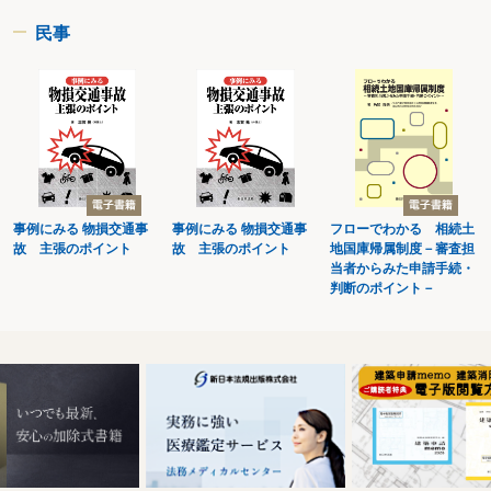
と主張する場合、調停はどのように進められるか
３ 子の面会交流手続への参加
民事
第３章 面会交流実施の適否・可能性
１ 面会交流の必要性の有無
(1) 面会交流の必要性
▶一般的には面会交流の必要性があるとしても、監護親が必要と認めない場合
は、その意見を尊重すべきではないか
▶死別した場合と比較すれば、面会交流の必要性は必ずしもあると言えないの
ではないか
ア 必要性の考慮
イ 子の視点で考える必要
事例にみる 物損交通事
事例にみる 物損交通事
フローでわかる 相続土
ウ 元夫婦の関係と親子の関係の区別の必要
故 主張のポイント
故 主張のポイント
地国庫帰属制度－審査担
【ケース～解決への調整～】
当者からみた申請手続・
Ⓨなぜ、面会交流が必要なのですか。面会交流をしなくても立派に育てること
判断のポイント－
はできる
Ⓨ同居中もほとんど子と関わってこなかったのだから、面会交流は必要ないの
ではないか
Ⓨ面会交流によって子の利益がどのように実現できるのか
Ⓨ離婚して親権者でもなくなったのだから、もはや一切関わらないで欲しい
(2) 合意のない面会交流
▶非監護親は、監護親の承諾がなくても、学校等において子に面会することが
できるか
【ケース～解決への調整～】
Ⓧ面会交流は親の権利である