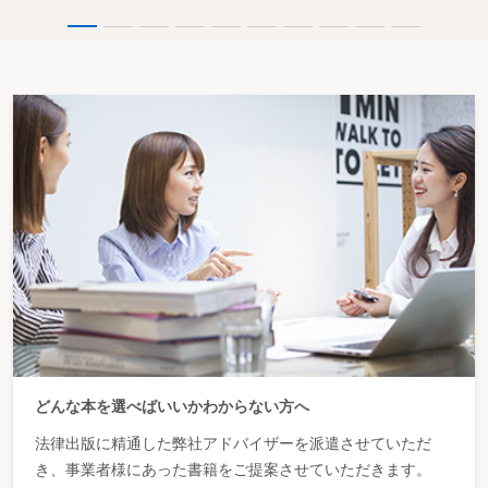
Ⓧ子に会わせないのは子の利益に反する
Ⓧ会わせてくれないのであれば、子の通う学校に行って会う
２ 非監護親に関わる阻害要因
(1) 連れ去りのおそれ
▶非監護親に過去に連れ去り行為があった場合でも面会交流が認められるか
▶調停の手続中に住所を秘匿している監護親の住所を探索して、知人、親族に
執拗に聞きまわっている場合、連れ去りのおそれはないか
▶非監護親が、子の引渡請求をしている場合、子の連れ去りのおそれが大きい
といえるか
ア 阻害要因としての連れ去りのおそれ
イ 連れ去りのおそれが認められる場合
ウ 面会交流を可能とする条件
【ケース～解決への調整～】
Ⓨ非監護親には、以前、子を連れ去ったことがあるから、面会交流は認めない
Ⓨ非監護親が子の塾の周りをうろついていたのは、子を連れ去るための準備に
違いない
Ⓨ非監護親は監護者指定を求めて争っており、面会交流をすれば、非監護親は
そのまま子を返さないのではないか
Ⓨ非監護親は、監護親には監護者としての適格がないとして、子を取り返すな
どと公言しているから、面会交流で子を引き渡せば、子を返さないおそれが強
い
どんな本を選べばいいかわからない方へ
Ⓨ面会交流後に子が返還されなかったら裁判所はどう責任を取ってくれるのか
法律出版に精通した弊社アドバイザーを派遣させていただ
(2) 面会交流適性
▶統合失調症による入院中だが、面会交流できるか
き、事業者様にあった書籍をご提案させていただきます。
▶統合失調症で入院したが、退院したので、子と面会したいとの申出は認めら