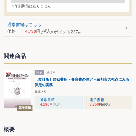
※印刷機能はありません
通常書籍はこちら
価格
4,730
円
(税込)
ポイント
237
pt
関連商品
家族
単行本
〔改訂版〕婚姻費用・養育費の算定－裁判官の視点にみる
算定の実務－
在庫あり
通常書籍
電子書籍
4,180
3,850
円
(税込)
円
(税込)
概要