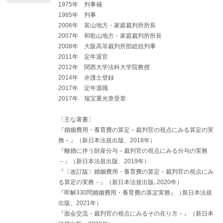
ア 面会交流を原則的に否定する見解
1975年 判事補
イ 面会交流の有用性を肯定する見解
1985年 判事
(2) 我が国における面会交流実施に関する諸説
2006年 富山地方・家庭裁判所所長
ア 面会交流が子に利益がある場合にのみ肯定する立場
2007年 和歌山地方・家庭裁判所所長
イ 禁止事由がないかぎり面会交流を認めるという立場
2008年 大阪高等裁判所部総括判事
４ 我が国の面会交流の現状
(1) 面会交流に対する意識等
2011年 定年退官
(2) 課題等
2012年 関西大学法科大学院教授
５ 面会交流によって目指すもの
2014年 弁護士登録
(1) 愛されているという実感の提供
2017年 定年退職
(2) 子の自我形成に役立たせること
2017年 瑞宝重光章受章
(3) より良い監護の環境の提供
６ 面会交流の在り方を考えるための二つの要素
(1) 子の側から考えること
〔主な著書〕
(2) 父母の協力の必要
『婚姻費用・養育費の算定－裁判官の視点にみる算定の実
務－』（新日本法規出版、2018年）
第２章 面会交流を求める手続
『離婚に伴う財産分与－裁判官の視点にみる分与の実務
１ 面会交流の申立て
－』（新日本法規出版、2019年）
(1) 協議の先行
『〔改訂版〕婚姻費用・養育費の算定－裁判官の視点にみ
(2) 申立人
ア 非監護親
る算定の実務－』（新日本法規出版､2020年）
イ 監護親
『即解330問婚姻費用・養育費の算定実務』（新日本法規
ウ 親権喪失宣告を受けた親
出版、2021年）
▶親権を喪失した親は面会交流できないか
『面会交流－裁判官の視点にみるその在り方－』（新日本
エ 嫡出でない子の父親