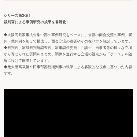
シリーズ第3弾！
裁判官による事例研究の成果を書籍化！
◆大阪高裁家事抗告集中部の事例研究をベースに、最新の面会交流の事例、審
判・裁判例を加えて構成し、面会交流の適否やその在り方を解説しています。
◆裁判官、家庭裁判所調査官、家事調停委員、弁護士、当事者等の様々な立場
から寄せられた質問をまとめ、調停を進行する立場の視点から「ケース」を随
所に設けて解説しています。
◆元大阪高裁第９民事部部総括判事の執筆による客観的な視点に基づいた内容
です。