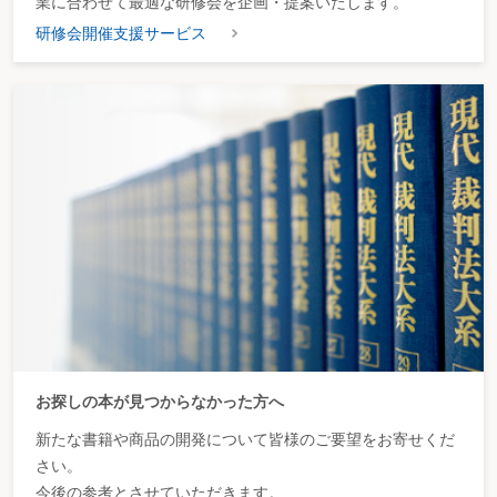
業に合わせて最適な研修会を企画・提案いたします。
Ⓨ非監護親は、子の前で監護親に暴力を加えたので、子は非監護親に恐怖感を
研修会開催支援サービス
もっており、面会交流は禁止されるべきである
Ⓧ監護親が不貞行為をしたので思わず暴力を加えたが、子はその行為に理解を
示しているから、面会交流を禁止する理由はない
Ⓧ暴力や暴言はあったが、それほどひどいものではないし、一方的なものでは
ない。相手方の暴力・暴言の方がひどい
Ⓨ監護親が非監護親に恐怖感を抱いており、面会交流をするとその恐怖感が増
強するので面会交流には応じられない
Ⓨ同居中に非監護親が厳しい躾をしたので、子が非監護親を嫌っている。面会
交流をすると子がのびのびと過ごせないから、拒否したい
Ⓧ子のためを思って厳しく指導しているのに、そのために面会交流できないの
は理解できない
Ⓧ幼稚園児の子が他の子をいじめるので、これを注意し、いじめられた子の苦
痛を理解させるために打ってしまった。この程度のことは許されるのではない
か
(4) 性的虐待・性的不適切行為
▶非監護親に性的不適切行為があると主張された場合、これをどのように考慮
するか
【ケース～解決への調整～】
Ⓨ非監護親には子に対し性的虐待をした疑いがあるので、面会交流は認められ
お探しの本が見つからなかった方へ
ない
Ⓨ子の裸の写真を撮ったので、面会交流は認められない
新たな書籍や商品の開発について皆様のご要望をお寄せくだ
Ⓨ子にアダルトビデオを見せたので、面会交流は認められない
さい。
(5) 非監護親の犯罪傾向
今後の参考とさせていただきます。
ア 反社会的組織所属