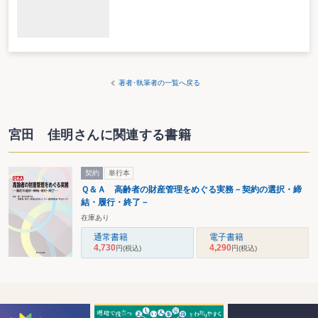
著者･執筆者の一覧へ戻る
宮田 佳明さんに関連する書籍
契約
単行本
Ｑ＆Ａ 高齢者の財産管理をめぐる実務－契約の選択・締
結・履行・終了－
在庫あり
通常書籍
電子書籍
4,730
4,290
円
(税込)
円
(税込)