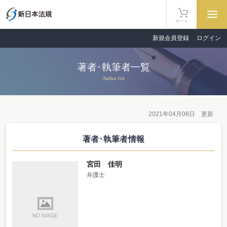
カート
新規会員登録
ログイン
著者･執筆者一覧
Author list
2021年04月08日 更新
著者･執筆者情報
宮田 佳明
弁護士