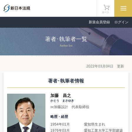
カート
新規会員登録
ログイン
著者･執筆者一覧
Author list
2022年03月04日 更新
著者･執筆者情報
加藤 昌之
かとう まさゆき
㈱加藤設計 代表取締役
略歴・経歴
1954年01月 愛知県生まれ
1976年03月 愛知工業大学工学部建築