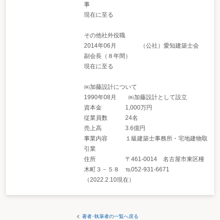
事
現在に至る
その他社外役職
2014年06月 （公社）愛知建築士会
副会長（８年間）
現在に至る
㈱加藤設計について
1990年08月 ㈱加藤設計として設立
資本金 1,000万円
従業員数 24名
売上高 3.6億円
事業内容 １級建築士事務所・宅地建物取
引業
住所 〒461-0014 名古屋市東区橦
木町３－５８ ℡052-931-6671
（2022.2.10現在）
著者･執筆者の一覧へ戻る