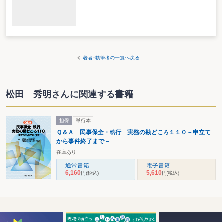
著者･執筆者の一覧へ戻る
松田 秀明さんに関連する書籍
担保
単行本
Ｑ＆Ａ 民事保全・執行 実務の勘どころ１１０－申立て
から事件終了まで－
在庫あり
通常書籍
電子書籍
6,160
5,610
円
(税込)
円
(税込)