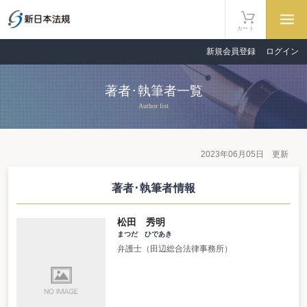
カート
新規会員登録
ログイン
著者･執筆者一覧
Author list
2023年06月05日 更新
著者･執筆者情報
松田 秀明
まつだ ひであき
弁護士（田辺総合法律事務所）