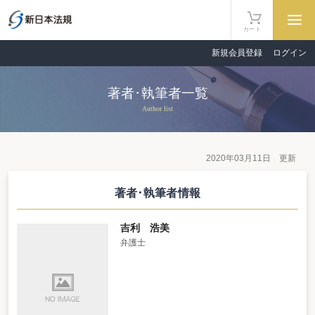
カート
新規会員登録
ログイン
著者･執筆者一覧
Author list
2020年03月11日 更新
著者･執筆者情報
吉利 浩美
弁護士