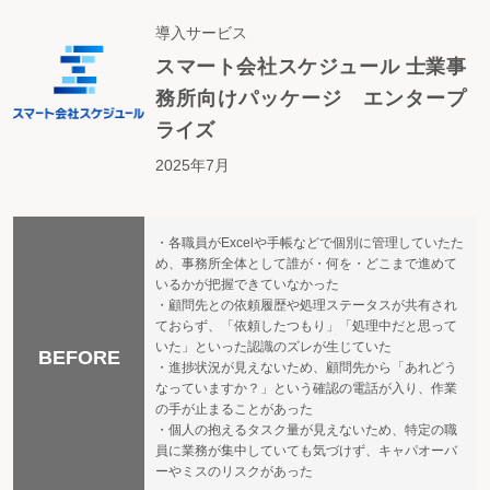
導入サービス
スマート会社スケジュール 士業事
務所向けパッケージ エンタープ
ライズ
2025年7月
・各職員がExcelや手帳などで個別に管理していたた
め、事務所全体として誰が・何を・どこまで進めて
いるかが把握できていなかった
・顧問先との依頼履歴や処理ステータスが共有され
ておらず、「依頼したつもり」「処理中だと思って
いた」といった認識のズレが生じていた
BEFORE
・進捗状況が見えないため、顧問先から「あれどう
なっていますか？」という確認の電話が入り、作業
の手が止まることがあった
・個人の抱えるタスク量が見えないため、特定の職
員に業務が集中していても気づけず、キャパオーバ
ーやミスのリスクがあった