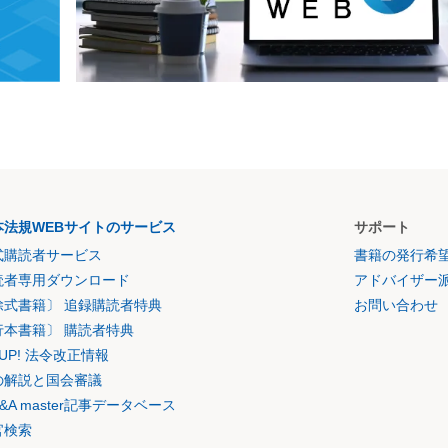
本法規WEBサイトのサービス
サポート
式購読者サービス
書籍の発行希
読者専用ダウンロード
アドバイザー
除式書籍〕 追録購読者特典
お問い合わせ
行本書籍〕 購読者特典
K UP! 法令改正情報
の解説と国会審議
&A master記事データベース
官検索