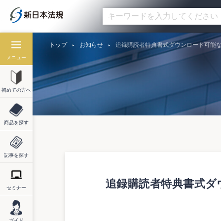
トップ
お知らせ
追録購読者特典書式ダウンロード可能
メニュー
初めての方へ
商品を探す
記事を探す
追録購読者特典書式ダ
セミナー
ガイド