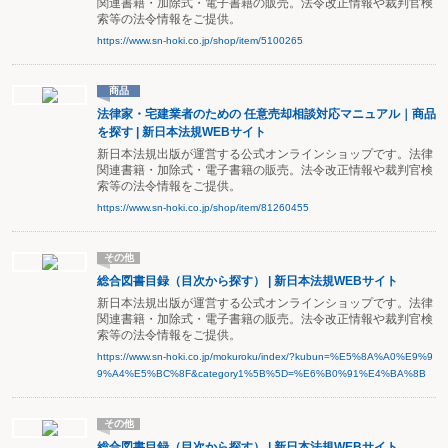
関連書籍・加除式・電子書籍の販売。法令改正情報や裁判官検
索等の法令情報をご提供。
https://www.sn-hoki.co.jp/shop/item/5100265
商品
法律家・宅建業者のための 任意売却相談対応マニュアル｜商品
を探す | 新日本法規WEBサイト
新日本法規出版が運営する公式オンラインショップです。法律
関連書籍・加除式・電子書籍の販売。法令改正情報や裁判官検
索等の法令情報をご提供。
https://www.sn-hoki.co.jp/shop/item/81260455
その他
総合図書目録（目次から探す） | 新日本法規WEBサイト
新日本法規出版が運営する公式オンラインショップです。法律
関連書籍・加除式・電子書籍の販売。法令改正情報や裁判官検
索等の法令情報をご提供。
https://www.sn-hoki.co.jp/mokuroku/index/?kubun=%E5%8A%A0%E9%9
9%A4%E5%BC%8F&category1%5B%5D=%E6%B0%91%E4%BA%8B
その他
総合図書目録（目次から探す） | 新日本法規WEBサイト