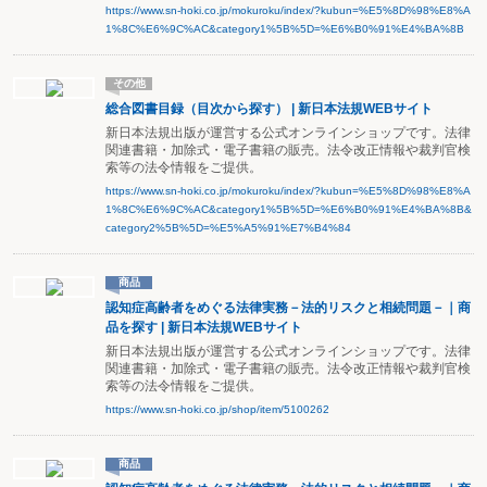
https://www.sn-hoki.co.jp/mokuroku/index/?kubun=%E5%8D%98%E8%A
1%8C%E6%9C%AC&category1%5B%5D=%E6%B0%91%E4%BA%8B
その他
総合図書目録（目次から探す） | 新日本法規WEBサイト
新日本法規出版が運営する公式オンラインショップです。法律
関連書籍・加除式・電子書籍の販売。法令改正情報や裁判官検
索等の法令情報をご提供。
https://www.sn-hoki.co.jp/mokuroku/index/?kubun=%E5%8D%98%E8%A
1%8C%E6%9C%AC&category1%5B%5D=%E6%B0%91%E4%BA%8B&
category2%5B%5D=%E5%A5%91%E7%B4%84
商品
認知症高齢者をめぐる法律実務－法的リスクと相続問題－｜商
品を探す | 新日本法規WEBサイト
新日本法規出版が運営する公式オンラインショップです。法律
関連書籍・加除式・電子書籍の販売。法令改正情報や裁判官検
索等の法令情報をご提供。
https://www.sn-hoki.co.jp/shop/item/5100262
商品