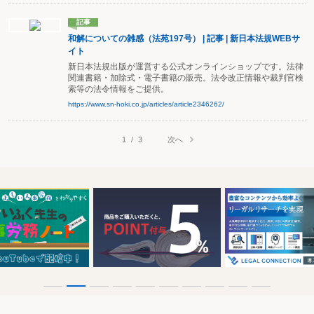
記事
和解についての雑感（法苑197号） | 記事 | 新日本法規WEBサ
イト
新日本法規出版が運営する公式オンラインショップです。法律
関連書籍・加除式・電子書籍の販売。法令改正情報や裁判官検
索等の法令情報をご提供。
https://www.sn-hoki.co.jp/articles/article2346262/
次へ
1
/
3