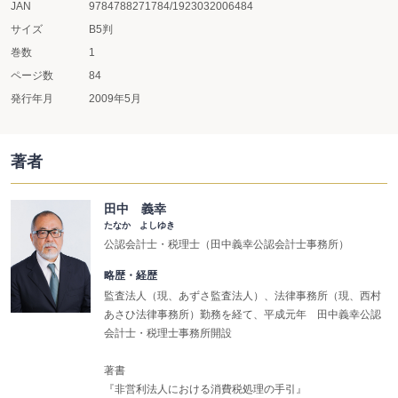
JAN
9784788271784/1923032006484
サイズ
B5判
巻数
1
ページ数
84
発行年月
2009年5月
著者
田中 義幸
たなか よしゆき
公認会計士・税理士（田中義幸公認会計士事務所）
略歴・経歴
監査法人（現、あずさ監査法人）、法律事務所（現、西村
あさひ法律事務所）勤務を経て、平成元年 田中義幸公認
会計士・税理士事務所開設
著書
『非営利法人における消費税処理の手引』