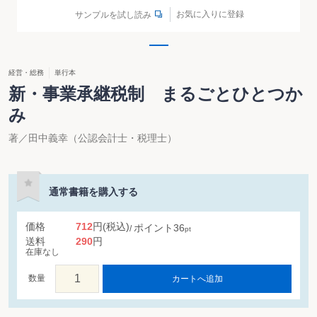
お気に入りに登録
サンプルを試し読み
経営・総務
単行本
新・事業承継税制 まるごとひとつか
み
著／田中義幸（公認会計士・税理士）
通常書籍を購入する
価格
712
円
(税込)
ポイント
36
pt
送料
290
円
在庫なし
数量
カートへ追加