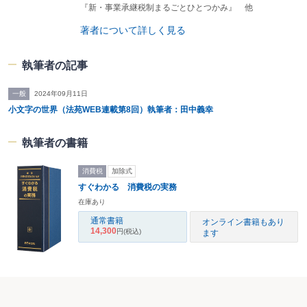
『新・事業承継税制まるごとひとつかみ』 他
著者について詳しく見る
執筆者の記事
一般
2024年09月11日
小文字の世界（法苑WEB連載第8回）執筆者：田中義幸
執筆者の書籍
消費税
加除式
すぐわかる 消費税の実務
在庫あり
通常書籍
オンライン書籍もあり
14,300
円
(税込)
ます