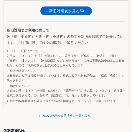
新旧対照表を見る
新旧対照表ご利用に際して
改正前（更新前）と改正後（更新後）の条文を対照表形式でご紹介してい
ます。ご利用に際しては次の事項にご留意ください。
《 》・【 】について
対照表中には、《 》や【 】で囲まれている箇所（例：《合成》、《数式》、《横》、
《振分》、【ブレス】、【体裁加工】など）があります。これは実際の法令条文には存在
しないもので、本来の表示とは異なることを示しています。
様式の改正について
各種様式の改正は掲載を省略しています。様式に改正がある場合は、「様式〔省略〕」と
表示されます。
施行日について
各条文の前に掲げた「施行日」について、「元号○年○月九十九日」とあるのは、施行日が
正式に決定されていないもので、便宜的に「九十九日」と表示しています。
弊社の編集担当者が独自に選んだ法改正情報をピックアップして掲載しています。
PICK UP!法令改正情報の一覧へ戻る
関連商品