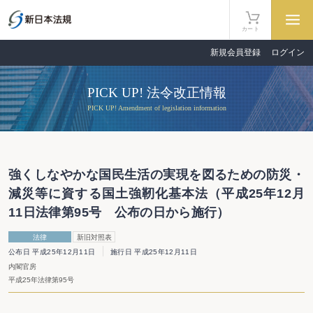
カート
新規会員登録
ログイン
PICK UP! 法令改正情報
PICK UP! Amendment of legislation information
強くしなやかな国民生活の実現を図るための防災・
減災等に資する国土強靭化基本法（平成25年12月
11日法律第95号 公布の日から施行）
法律
新旧対照表
公布日 平成25年12月11日
施行日 平成25年12月11日
内閣官房
平成25年法律第95号