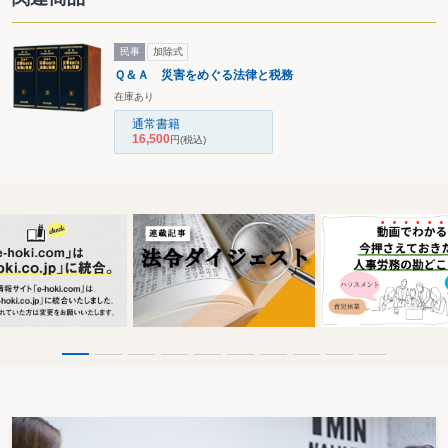
民事
加除式
Ｑ＆Ａ 災害をめぐる法律と税務
在庫あり
通常書籍
16,500
円
(税込)