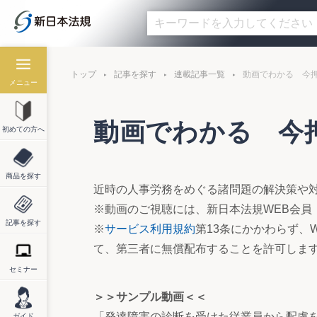
トップ
記事を探す
連載記事一覧
動画でわかる 今
メニュー
動画でわかる 今
初めての方へ
商品を探す
近時の人事労務をめぐる諸問題の解決策や
※動画のご視聴には、新日本法規WEB会員
記事を探す
※
サービス利用規約
第13条にかかわらず、
て、第三者に無償配布することを許可しま
セミナー
＞＞サンプル動画＜＜
「発達障害の診断を受けた従業員から配慮
ガイド