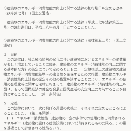
◇建築物のエネルギー消費性能の向上に関する法律の施行期日を定める政令
（政令第七号）（国土交通省）
建築物のエネルギー消費性能の向上に関する法律（平成二七年法律第五三
号）の施行期日は、平成二八年四月一日とすることとした。
◇建築物のエネルギー消費性能の向上に関する法律（法律第五三号）（国土交
通省）
１ 目的
この法律は、社会経済情勢の変化に伴い建築物におけるエネルギーの消費量
が著しく増加していることに鑑み、建築物のエネルギー消費性能の向上に関す
る基本的な方針の策定について定めるとともに、一定規模以上の建築物の建築
物エネルギー消費性能基準への適合性を確保するための措置、建築物エネルギ
ー消費性能向上計画の認定その他の措置を講ずることにより、エネルギーの使
用の合理化等に関する法律と相まって、建築物のエネルギー消費性能の向上を
図り、もって国民経済の健全な発展と国民生活の安定向上に寄与することを目
的とすることとした。（第一条関係）
２ 定義
この法律において、次に掲げる用語の意義は、それぞれに定めるところによ
ることとした。（第二条関係）
(一) エネルギー消費性能 建築物の一定の条件での使用に際し消費される
エネルギー（建築物に設ける建築設備において消費されるものに限る。）の量
を基礎として評価される性能をいう。