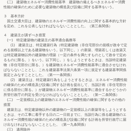
(二) 建築物エネルギー消費性能基準 建築物の備えるべきエネルギー消費
性能の確保のために必要な建築物の構造及び設備に関する基準をいう。
３ 基本方針
国土交通大臣は、建築物のエネルギー消費性能の向上に関する基本的な方針
を定め、これを公表しなければならないこととした。（第三条関係）
４ 建築主が講ずべき措置
(一) 特定建築物の建築主の基準適合義務等
(1) 建築主は、特定建築行為（特定建築物（非住宅部分の規模が政令で定
める規模以上である建築物をいう。以下同じ。）の新築、増築若しくは改築又
は特定建築物以外の建築物の増築（一定の条件を満たすものとして政令で定め
るものに限る。）をいう。以下同じ。）をしようとするときは、当該特定建築
物（非住宅部分に限る。）を建築物エネルギー消費性能基準に適合させなけれ
ばならないこととし、これを建築基準法第六条第一項に規定する建築基準関係
規定とみなすこととした。（第一一条関係）
(2) 建築主は、特定建築行為をしようとするときは、エネルギー消費性能
の確保のための構造及び設備に関する計画を提出して、当該計画（非住宅部分
に係る部分に限る。）が建築物エネルギー消費性能基準に適合するかどうかの
所管行政庁の判定を受けなければならないこととした。（第一二条関係）
(二) 一定規模以上の建築物のエネルギー消費性能の確保に関するその他の
措置
建築主は、特定建築物以外の建築物の一定規模以上の新築等をしようとする
ときは、その工事に着手する日の二一日前までに、当該行為に係る建築物のエ
ネルギー消費性能の確保のための構造及び設備に関する計画を所管行政庁に届
け出なければならないこととした。（第一九条関係）
(三) 適用除外