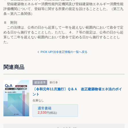
登録建築物エネルギー消費性能判定機関及び登録建築物エネルギー消費性能
評価機関について、登録等に関する所要の規定を設けることとした。（第三九
条～第六二条関係）
８ 附則
この法律は、公布の日から起算して一年を超えない範囲内において政令で定
める日から施行することとした。ただし、４、７等の規定は、公布の日から起
算して二年を超えない範囲内において政令で定める日から施行することとし
た。
PICK UP!法令改正情報の一覧へ戻る
関連商品
建築基準
単行本
〔令和元年11月施行〕Ｑ＆Ａ 改正建築物省エネ法のポイ
ント
在庫なし
通常書籍
2,530
円
(税込)