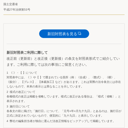
国土交通省
平成27年法律第53号
新旧対照表を見る
新旧対照表ご利用に際して
改正前（更新前）と改正後（更新後）の条文を対照表形式でご紹介してい
ます。ご利用に際しては次の事項にご留意ください。
《 》・【 】について
対照表中には、《 》や【 】で囲まれている箇所（例：《合成》、《数式》、《横》、
《振分》、【ブレス】、【体裁加工】など）があります。これは実際の法令条文には存在
しないもので、本来の表示とは異なることを示しています。
様式の改正について
各種様式の改正は掲載を省略しています。様式に改正がある場合は、「様式〔省略〕」と
表示されます。
施行日について
各条文の前に掲げた「施行日」について、「元号○年○月九十九日」とあるのは、施行日が
正式に決定されていないもので、便宜的に「九十九日」と表示しています。
弊社の編集担当者が独自に選んだ法改正情報をピックアップして掲載しています。