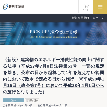
カート
新規会員登録
ログイン
PICK UP! 法令改正情報
PICK UP! Amendment of legislation information
〈新設〉建築物のエネルギー消費性能の向上に関す
る法律（平成27年7月8日法律第53号 一部の規定
を除き、公布の日から起算して1年を超えない範囲
内において政令で定める日から施行
※平成28年1
月15日（政令第7号）において平成28年4月1日から
の施行となりました
）
法律
新旧対照表
公布日 平成27年07月08日
施行日 平成28年04月01日