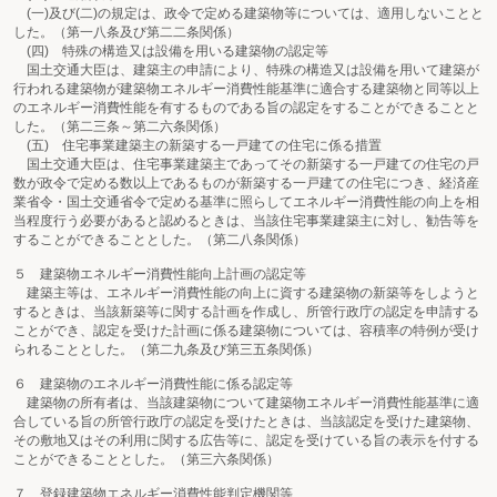
(一)及び(二)の規定は、政令で定める建築物等については、適用しないことと
した。（第一八条及び第二二条関係）
(四) 特殊の構造又は設備を用いる建築物の認定等
国土交通大臣は、建築主の申請により、特殊の構造又は設備を用いて建築が
行われる建築物が建築物エネルギー消費性能基準に適合する建築物と同等以上
のエネルギー消費性能を有するものである旨の認定をすることができることと
した。（第二三条～第二六条関係）
(五) 住宅事業建築主の新築する一戸建ての住宅に係る措置
国土交通大臣は、住宅事業建築主であってその新築する一戸建ての住宅の戸
数が政令で定める数以上であるものが新築する一戸建ての住宅につき、経済産
業省令・国土交通省令で定める基準に照らしてエネルギー消費性能の向上を相
当程度行う必要があると認めるときは、当該住宅事業建築主に対し、勧告等を
することができることとした。（第二八条関係）
５ 建築物エネルギー消費性能向上計画の認定等
建築主等は、エネルギー消費性能の向上に資する建築物の新築等をしようと
するときは、当該新築等に関する計画を作成し、所管行政庁の認定を申請する
ことができ、認定を受けた計画に係る建築物については、容積率の特例が受け
られることとした。（第二九条及び第三五条関係）
６ 建築物のエネルギー消費性能に係る認定等
建築物の所有者は、当該建築物について建築物エネルギー消費性能基準に適
合している旨の所管行政庁の認定を受けたときは、当該認定を受けた建築物、
その敷地又はその利用に関する広告等に、認定を受けている旨の表示を付する
ことができることとした。（第三六条関係）
７ 登録建築物エネルギー消費性能判定機関等