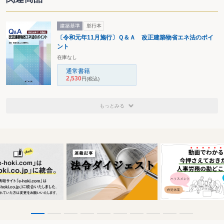
建築基準
単行本
〔令和元年11月施行〕Ｑ＆Ａ 改正建築物省エネ法のポイ
ント
在庫なし
通常書籍
2,530
円
(税込)
もっとみる