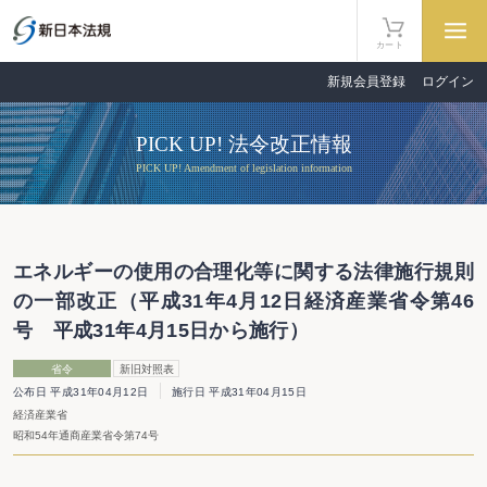
カート
新規会員登録
ログイン
PICK UP! 法令改正情報
PICK UP! Amendment of legislation information
エネルギーの使用の合理化等に関する法律施行規則
の一部改正（平成31年4月12日経済産業省令第46
号 平成31年4月15日から施行）
省令
新旧対照表
公布日 平成31年04月12日
施行日 平成31年04月15日
経済産業省
昭和54年通商産業省令第74号