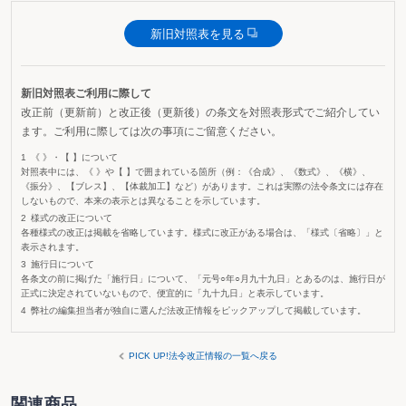
新旧対照表を見る
新旧対照表ご利用に際して
改正前（更新前）と改正後（更新後）の条文を対照表形式でご紹介してい
ます。ご利用に際しては次の事項にご留意ください。
《 》・【 】について
対照表中には、《 》や【 】で囲まれている箇所（例：《合成》、《数式》、《横》、
《振分》、【ブレス】、【体裁加工】など）があります。これは実際の法令条文には存在
しないもので、本来の表示とは異なることを示しています。
様式の改正について
各種様式の改正は掲載を省略しています。様式に改正がある場合は、「様式〔省略〕」と
表示されます。
施行日について
各条文の前に掲げた「施行日」について、「元号○年○月九十九日」とあるのは、施行日が
正式に決定されていないもので、便宜的に「九十九日」と表示しています。
弊社の編集担当者が独自に選んだ法改正情報をピックアップして掲載しています。
PICK UP!法令改正情報の一覧へ戻る
関連商品