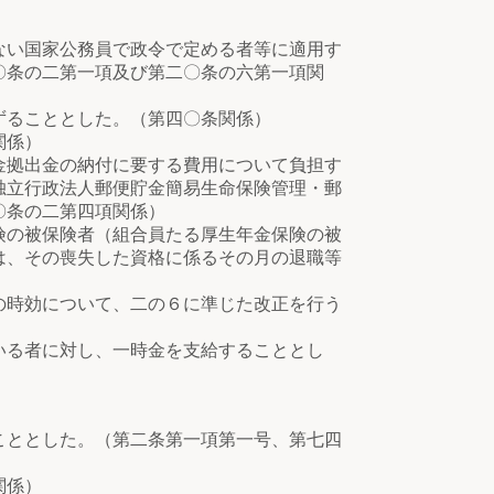
ない国家公務員で政令で定める者等に適用す
〇条の二第一項及び第二〇条の六第一項関
ずることとした。（第四〇条関係）
関係）
金拠出金の納付に要する費用について負担す
独立行政法人郵便貯金簡易生命保険管理・郵
〇条の二第四項関係）
険の被保険者（組合員たる厚生年金保険の被
は、その喪失した資格に係るその月の退職等
の時効について、二の６に準じた改正を行う
いる者に対し、一時金を支給することとし
こととした。（第二条第一項第一号、第七四
関係）