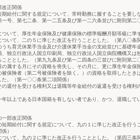
部改正関係
期給付に関する規定について、常時勤務に服することを要し
第一号、第七二条、第一二五条及び第一二六条並びに附則第二
ついて、厚生年金保険及び健康保険の標準報酬月額等級に準
ついて、二の５に準じた改正を行うこととした。（第八〇条
うち育児休業手当金及び介護休業手当金の支給並びに基礎年
局、独立行政法人国立印刷局、独立行政法人国立病院機構又は
ることとした。（第九九条及び第一二四条の三並びに附則第二
の属する月にその資格を喪失し、その月に、更に厚生年金保
の被保険者（第二号被保険者を除く。）の資格を取得したとき
した。（第一〇〇条第二項関係）
の還付を受ける権利又は退職等年金給付の返還を受ける権利
）
年以上である日本国籍を有しない者であり、かつ、退職して
の一部改正関係
短期給付に関する規定について、九の１に準じた改正を行う
関係）
ついて、九の２に準じた改正を行うこととした。（第四三条