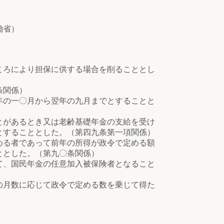
働省）
ころにより担保に供する場合を削ることとし
条関係）
年の一〇月から翌年の九月までとすることと
とがあるとき又は老齢基礎年金の支給を受け
とすることとした。（第四九条第一項関係）
める者であって前年の所得が政令で定める額
ととした。（第九〇条関係）
て、国民年金の任意加入被保険者となること
の月数に応じて政令で定める数を乗じて得た