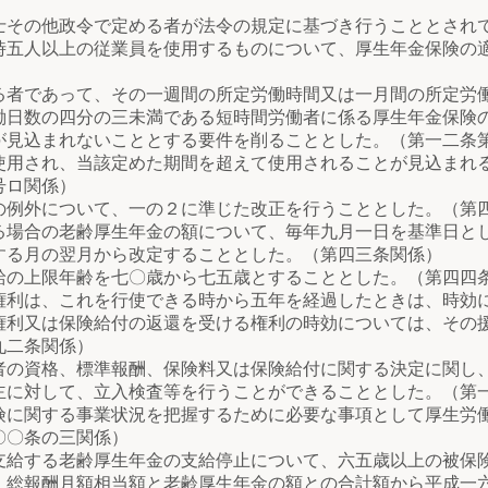
の他政令で定める者が法令の規定に基づき行うこととされて
時五人以上の従業員を使用するものについて、厚生年金保険の
であって、その一週間の所定労働時間又は一月間の所定労働
働日数の四分の三未満である短時間労働者に係る厚生年金保険
が見込まれないこととする要件を削ることとした。（第一二条
用され、当該定めた期間を超えて使用されることが見込まれ
号ロ関係）
例外について、一の２に準じた改正を行うこととした。（第
場合の老齢厚生年金の額について、毎年九月一日を基準日と
する月の翌月から改定することとした。（第四三条関係）
の上限年齢を七〇歳から七五歳とすることとした。（第四四
利は、これを行使できる時から五年を経過したときは、時効
権利又は保険給付の返還を受ける権利の時効については、その
九二条関係）
の資格、標準報酬、保険料又は保険給付に関する決定に関し
主に対して、立入検査等を行うことができることとした。（第
に関する事業状況を把握するために必要な事項として厚生労
〇〇条の三関係）
給する老齢厚生年金の支給停止について、六五歳以上の被保
、総報酬月額相当額と老齢厚生年金の額との合計額から平成一