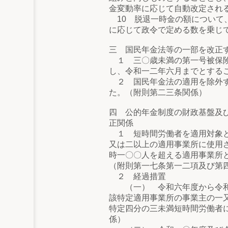
金変動率に応じて自動改定され
10 脱退一時金の額について
に応じて政令で定める数を乗じ
三 国民年金法等の一部を改正
１ 三〇歳未満の第一号被保険
し、令和一二年六月までとする
２ 国民年金法の適用を除外す
た。（附則第二三条関係）
四 公的年金制度の財政基盤及
正関係
１ 短時間労働者を適用対象と
又は二以上の適用事業所に使用
時一〇〇人を超える適用事業所
（附則第一七条第一二項及び第
２ 経過措置
（一） 令和六年度から令和九
該特定適用事業所の事業主の一
特定四分の三未満短時間労働者
係）