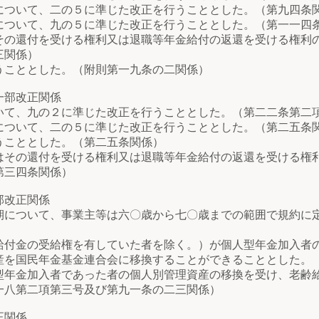
ついて、二の５に準じた改正を行うこととした。（第九四条
ついて、九の５に準じた改正を行うこととした。（第一一四
の還付を受ける権利又は退職等年金給付の返還を受ける権利
三関係）
こととした。（附則第一九条の二関係）
一部改正関係
て、九の２に準じた改正を行うこととした。（第二二条第二
ついて、二の５に準じた改正を行うこととした。（第二五条
こととした。（第二五条関係）
その還付を受ける権利又は退職等年金給付の返還を受ける権
第三四条関係）
部改正関係
について、事業主等は六〇歳から七〇歳までの範囲で規約に
付金の受給権を有していた者を除く。）が個人型年金加入者
産を国民年金基金連合会に移換することができることとした。
年金加入者であった者の個人別管理資産の移換を受け、老齢
一八第二項第三号及び第九一条の二三関係）
正関係