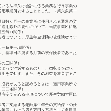
いる法律又は会計に係る業務を行う事業の
適用事業所とすることとした。（第六条第一
日数が同一の事業所に使用される通常の労
の適用除外の要件について、当該事業所に継
第五号ロ関係）
る者について、厚生年金保険の被保険者とす
四一条第一項関係）
し、基準日の属する月前の被保険者であった
条の三関係）
によって消滅するものとし、徴収金を徴収
援用を要せず、また、その利益を放棄するこ
、必要があると認めるときは、適用事業所で
一〇〇条関係）
働省令で定める事項について厚生労働大臣に
険者に支給する老齢厚生年金の支給停止の仕
六年度における四八万円を基準として名目賃