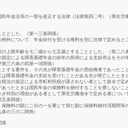
国民年金法等の一部を改正する法律（法律第四〇号）（厚生労
ととした。（第一三条関係）
例外について、年金給付を受ける権利を別に法律で定めると
の上限年齢を七〇歳から七五歳とすることとした。（第二八
規定による障害基礎年金の前年の所得による支給停止をその
び第三六条の四第一項関係）
とする要件を、その夫が障害基礎年金の受給権者であったこ
又は障害基礎年金の支給を受けたことがある夫が死亡したとき
税法の規定による市町村民税が課されない者として政令で定
があったときは国民年金の保険料を納付することを要しないこ
き特別の理由がある者として厚生労働省令で定める者につい
第五条関係）
保険料の額に二分の一を乗じて得た額に保険料納付済期間等
九条の三の二関係）
関係