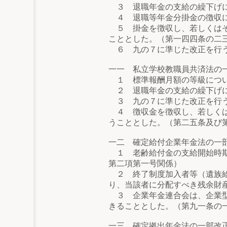
３ 退職年金の支給の繰下げに
４ 退職等年金分掛金の徴収に
５ 掛金を徴収し、若しくはそ
こととした。（第一四四条の二
６ 九の７に準じた改正を行う
一一 私立学校教職員共済法の
１ 標準報酬月額の等級につい
２ 退職年金の支給の繰下げに
３ 九の７に準じた改正を行う
４ 徴収金を徴収し、若しくは
うこととした。（第二五条及び
一二 確定給付企業年金法の一
１ 老齢給付金の支給開始時期
第二項第一号関係）
２ 終了制度加入者等（遺族給
り、当該者に分配すべき残余財
３ 企業年金連合会は、企業型
きることとした。（第九一条の
一三 確定拠出年金法の一部改