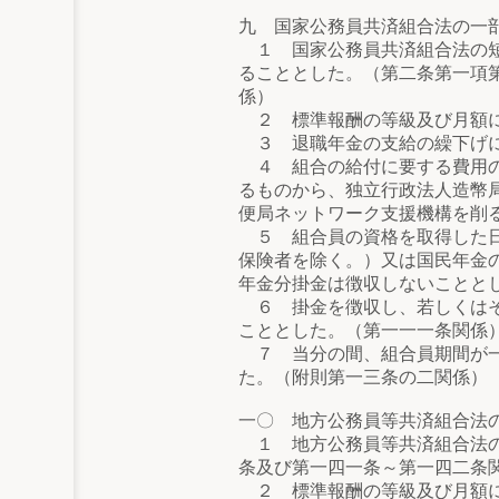
九 国家公務員共済組合法の一
１ 国家公務員共済組合法の短
ることとした。（第二条第一項
係）
２ 標準報酬の等級及び月額に
３ 退職年金の支給の繰下げに
４ 組合の給付に要する費用の
るものから、独立行政法人造幣
便局ネットワーク支援機構を削
５ 組合員の資格を取得した日
保険者を除く。）又は国民年金
年金分掛金は徴収しないことと
６ 掛金を徴収し、若しくはそ
こととした。（第一一一条関係
７ 当分の間、組合員期間が一
た。（附則第一三条の二関係）
一〇 地方公務員等共済組合法
１ 地方公務員等共済組合法の
条及び第一四一条～第一四二条
２ 標準報酬の等級及び月額に