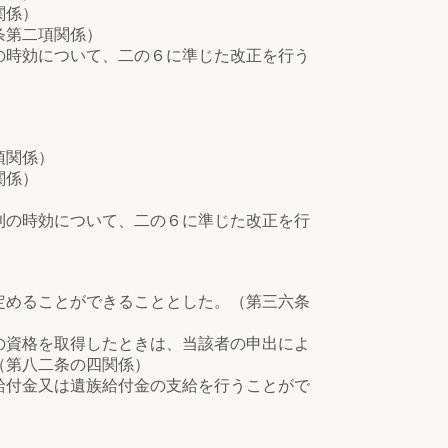
関係）
条第二項関係）
の時効について、二の６に準じた改正を行う
項関係）
関係）
利の時効について、二の６に準じた改正を行
定めることができることとした。（第三六条
の資格を取得したときは、当該者の申出によ
（第八二条の四関係）
給付金又は遺族給付金の支給を行うことがで