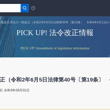
職員共済法の一部改正（令和2年6月5日法律第40号〔第19条〕 令和4年4月1日
PICK UP! 法令改正情報
PICK UP! Amendment of legislation information
（令和2年6月5日法律第40号〔第19条〕 
日 令和4年04月01日