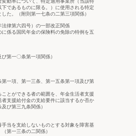
変動率について、特定適用事業所（当該特
以下であるものに限る。）に使用される特定
とした。（附則第一七条の二第三項関係）
年法律第六四号）の一部改正関係
に係る国民年金の保険料の免除の特例を五
及び第一〇条第一項関係）
条第一項、第一三条、第一五条第一項及び第
ることができる者の範囲を、年金生活者支援
活者支援給付金の支給要件に該当するか否か
条及び第三九条関係）
手当を支給しないものとする対象を障害基
。（第一三条の二関係）