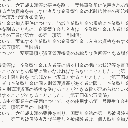
いて、六五歳未満等の要件を削り、実施事業所に使用される
ける当該資格を有しない者及び企業型年金の老齢給付金の受給
第六項及び第九条関係）
年金の加入要件について、当該企業型年金の規約に企業型年
件を削るとともに、企業型年金加入者は、企業型年金加入者掛
七号の三及び第六二条第一項第二号関係）
いて、実施する企業型年金の企業型年金加入者の資格を有す
条第五項第二号関係）
ついて、変更事項が資産管理機関の名称及び住所等である場
関等は、企業型年金加入者等に係る掛金の拠出の状況等を電
ることができる状態に置かなければならないこととした。（第
の上限年齢を七〇歳から七五歳とすることとした。（第三四
者（企業型年金に個人別管理資産がある者に限り、企業型年
個人別管理資産の移換を受けることができる旨が定められてい
換することができることとした。（第五四条の五関係）
る中小事業主の範囲について、その使用する第一号厚生年金
条第二項第四号の二関係）
いて、六〇歳未満の要件を削り、国民年金法の第一号被保険
。）、第三号被保険者及び任意加入被保険者は、個人型年金加