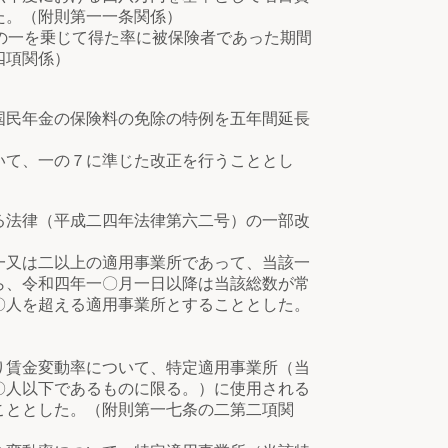
た。（附則第一一条関係）
の一を乗じて得た率に被保険者であった期間
四項関係）
国民年金の保険料の免除の特例を五年間延長
いて、一の７に準じた改正を行うこととし
る法律（平成二四年法律第六二号）の一部改
一又は二以上の適用事業所であって、当該一
ら、令和四年一〇月一日以降は当該総数が常
〇人を超える適用事業所とすることとした。
賃金変動率について、特定適用事業所（当
〇人以下であるものに限る。）に使用される
こととした。（附則第一七条の二第二項関