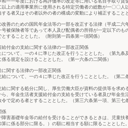
一一年度における再評価率の改定等に用いる名目手取り賃金
二以上の適用事業所に使用される特定労働者の総数が一〇〇人
当する者又はその者以外の者の構成の変動により補正すること
の改善のための国民年金法等の一部を改正する法律（平成二六
被保険者等であって本人及び配偶者の所得が一定以下のもの
でとすることとした。（附則第一四条第一項関係）
害給付金の支給に関する法律の一部改正関係
について、一の４に準じた改正を行うこととした。（第九条
係る規定を設けることとした。（第一六条の二関係）
給に関する法律の一部改正関係
給について、一の４に準じた改正を行うこととした。（第二
給に関する処分に関し、厚生労働大臣が資料の提供等を求め
から、年金生活者支援給付金の支給を受けている者及び年金生
政令で定める者とすることとした。（第三六条第一項、第三七
関係
害基礎年金等の給付を受けることができるときは、児童扶養
加算に係る部分に限る。）の額に相当する額に限ることとした