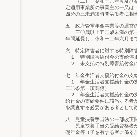
（二） 令和一〇年度及び令和
定適用事業所の事業主の一又は
四分の三未満短時間労働者に相
五 政府管掌年金事業等の運営
三〇歳以上五〇歳未満の第一号
年間延長し、令和一二年六月ま
六 特定障害者に対する特別障
１ 特別障害給付金の支給停止
２ 未支払の特別障害給付金に
七 年金生活者支援給付金の支
１ 年金生活者支援給付金の支
二〇条第一項関係）
２ 年金生活者支援給付金の支
給付金の支給要件に該当する者
を調査する必要がある者として
八 児童扶養手当法の一部改正
児童扶養手当の受給資格者が障
礎年金等（子を有する者に係る