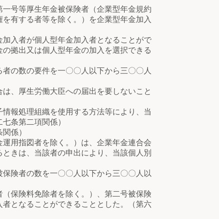
第一号等厚生年金被保険者（企業型年金規約
権を有する者等を除く。）を企業型年金加入
金加入者が個人型年金加入者となることがで
金の拠出又は個人型年金の加入を選択できる
る者の数の要件を一〇〇人以下から三〇〇人
合は、厚生労働大臣への届出を要しないこと
子情報処理組織を使用する方法等により、当
二七条第二項関係）
条関係）
金運用指図者を除く。）は、企業年金連合会
るときは、当該者の申出により、当該個人別
被保険者の数を一〇〇人以下から三〇〇人以
者（保険料免除者を除く。）、第二号被保険
入者となることができることとした。（第六