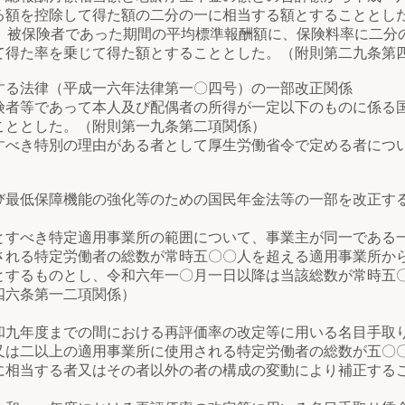
る額を控除して得た額の二分の一に相当する額とすることとし
、被保険者であった期間の平均標準報酬額に、保険料率に二分
て得た率を乗じて得た額とすることとした。（附則第二九条第
する法律（平成一六年法律第一〇四号）の一部改正関係
者等であって本人及び配偶者の所得が一定以下のものに係る
こととした。（附則第一九条第二項関係）
べき特別の理由がある者として厚生労働省令で定める者につ
び最低保障機能の強化等のための国民年金法等の一部を改正す
すべき特定適用事業所の範囲について、事業主が同一である
される特定労働者の総数が常時五〇〇人を超える適用事業所か
とするものとし、令和六年一〇月一日以降は当該総数が常時五
四六条第一二項関係）
年度までの間における再評価率の改定等に用いる名目手取り
又は二以上の適用事業所に使用される特定労働者の総数が五〇
に相当する者又はその者以外の者の構成の変動により補正する