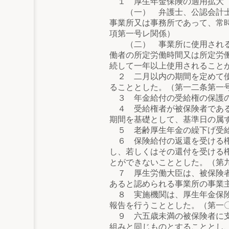
１ 厚生年金保険の適用拡大
（一） 弁護士、公認会計士そ
事業所又は事務所であって、常
項第一号レ関係）
（二） 事業所に使用される者
働者の所定労働時間又は所定労
続して一年以上使用されること
２ 二月以内の期間を定めて使
ることとした。（第一二条第一
３ 年金給付の受給権の保護の
４ 受給権者が被保険者である
期間を基礎として、基準日の属
５ 老齢厚生年金の繰下げ受給
６ 保険給付の返還を受ける権
し、若しくはその還付を受ける
とができないこととした。（第
７ 厚生労働大臣は、被保険者
あると認められる事業所の事業
８ 実施機関は、厚生年金保険
報告を行うこととした。（第一
９ 六五歳未満の被保険者に支
組みと同じものとすることとし