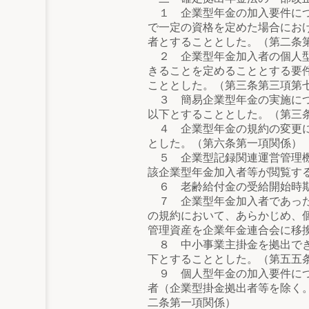
１ 企業型年金の加入要件につ
で一定の資格を定めた場合にお
者とすることとした。（第二条
２ 企業型年金加入者の個人型
きることを定めることとする要
こととした。（第三条第三項第
３ 簡易企業型年金の実施につ
以下とすることとした。（第三
４ 企業型年金の規約の変更に
とした。（第六条第一項関係）
５ 企業型記録関連運営管理機
該企業型年金加入者等が閲覧す
６ 老齢給付金の受給開始時期
７ 企業型年金加入者であった
の規約において、あらかじめ、
管理資産を企業年金連合会に移
８ 中小事業主掛金を拠出でき
下とすることとした。（第五五
９ 個人型年金の加入要件につ
者（企業型掛金拠出者等を除く
二条第一項関係）