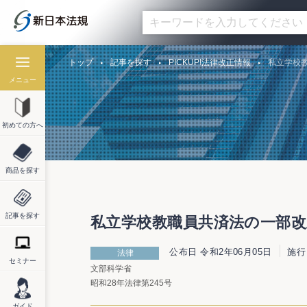
トップ
記事を探す
PICKUP!法律改正情報
私立学校教
メニュー
初めての方へ
商品を探す
記事を探す
私立学校教職員共済法の一部改正
公布日 令和2年06月05日
施行
法律
セミナー
文部科学省
昭和28年法律第245号
ガイド