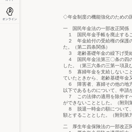
◇年金制度の機能強化のための
オンライン
一 国民年金法の一部改正関係
１ 国民年金手帳を廃止するこ
２ 年金給付の受給権の保護の
た。（第二四条関係）
３ 老齢基礎年金の繰下げ受給
４ 国民年金法第三〇条の四の
した。（第三六条の三第一項及
５ 寡婦年金を支給しないこと
ていたときから、老齢基礎年金
６ 障害者、寡婦その他の地方
以下であるものについて、申請
７ この法律の適用を除外すべ
ができないこととした。（附則
８ 脱退一時金の額について、
額とすることとした。（附則第
二 厚生年金保険法の一部改正