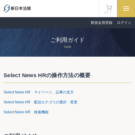
カート
新規会員登録
ログイン
ご利用ガイド
Guide
Select News HRの操作方法の概要
Select News HR マイページ、記事の見方
Select News HR 配信カテゴリの選択・変更
Select News HR 検索機能