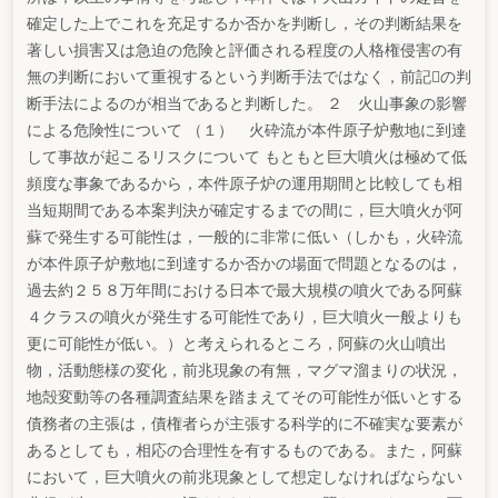
確定した上でこれを充足するか否かを判断し，その判断結果を
著しい損害又は急迫の危険と評価される程度の人格権侵害の有
無の判断において重視するという判断手法ではなく，前記の判
断手法によるのが相当であると判断した。 ２ 火山事象の影響
による危険性について （１） 火砕流が本件原子炉敷地に到達
して事故が起こるリスクについて もともと巨大噴火は極めて低
頻度な事象であるから，本件原子炉の運用期間と比較しても相
当短期間である本案判決が確定するまでの間に，巨大噴火が阿
蘇で発生する可能性は，一般的に非常に低い（しかも，火砕流
が本件原子炉敷地に到達するか否かの場面で問題となるのは，
過去約２５８万年間における日本で最大規模の噴火である阿蘇
４クラスの噴火が発生する可能性であり，巨大噴火一般よりも
更に可能性が低い。）と考えられるところ，阿蘇の火山噴出
物，活動態様の変化，前兆現象の有無，マグマ溜まりの状況，
地殻変動等の各種調査結果を踏まえてその可能性が低いとする
債務者の主張は，債権者らが主張する科学的に不確実な要素が
あるとしても，相応の合理性を有するものである。また，阿蘇
において，巨大噴火の前兆現象として想定しなければならない