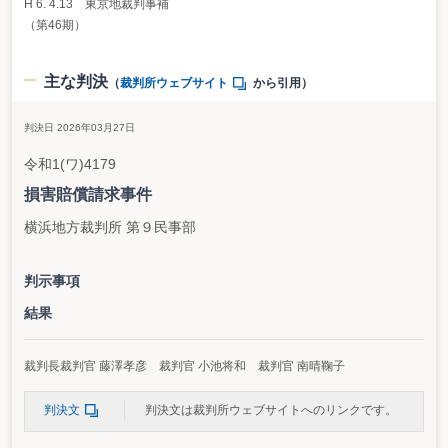
H 6. 4.13 東京地裁判事補
（第46期）
主な判決
（
裁判所ウェブサイト
から引用）
判決日 2026年03月27日
令和1(ワ)4179
損害賠償請求事件
横浜地方裁判所 第９民事部
判示事項
結果
裁判長裁判官 藤澤孝彦 裁判官 小池将和 裁判官 南晴鞠子
判決文
判決文は裁判所ウェブサイトへのリンクです。