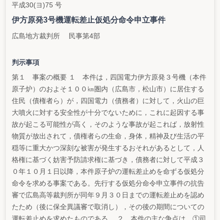
平成30(ヨ)75 号
伊方原発3号機運転差止仮処分命令申立事件
広島地方裁判所 民事第4部
判示事項
第１ 事案の概要 １ 本件は，四国電力伊方原発３号機（本件
原子炉）のおよそ１００㎞圏内（広島市，松山市）に居住する
住民（債権者ら）が，四国電力（債務者）に対して，火山の巨
大噴火に対する安全性が十分でないために，これに起因する事
故が起こる可能性が高く，そのような事故が起これば，放射性
物質が放出されて，債権者らの生命，身体，精神及び生活の平
穏等に重大かつ深刻な被害が発生するおそれがあるとして，人
格権に基づく妨害予防請求権に基づき，債務者に対して平成３
０年１０月１日以降，本件原子炉の運転差止めを命ずる仮処分
命令を求める事案である。先行する仮処分命令申立事件の抗告
審で広島高等裁判所が同年９月３０日までの運転差止めを認め
たため（後に保全異議審で取消し），その後の期間についての
運転差止めを求めたものである。 ２ 本件の主な争点は，①司