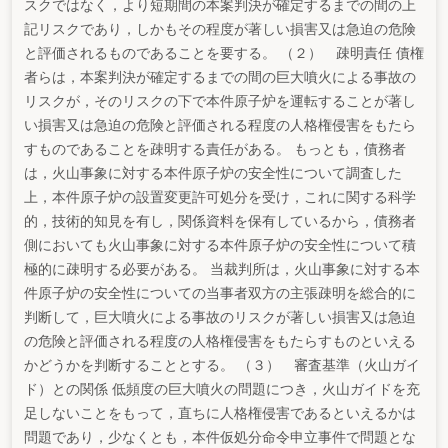
スクではなく，より短期間の本案判決が確定するまでの間の上
記リスクであり，しかもその程度が著しい損害又は急迫の危険
と評価されるものであることを要する。 （２） 疎明責任 債権
者らは，本案判決が確定するまでの間の巨大噴火による事故の
リスクが，そのリスクの下で本件原子炉を運転することが著し
い損害又は急迫の危険と評価される程度の人格権侵害をもたら
すものであることを疎明する責任がある。 もっとも，債務者
は，火山事象に対する本件原子炉の安全性について調査した
上，本件原子炉の設置変更許可処分を受け，これに関する科学
的，技術的知見を有し，関係資料を保有しているから，債務者
側においても火山事象に対する本件原子炉の安全性について積
極的に疎明する必要がある。 当裁判所は，火山事象に対する本
件原子炉の安全性についての当事者双方の主張疎明を総合的に
判断して，巨大噴火による事故のリスクが著しい損害又は急迫
の危険と評価される程度の人格権侵害をもたらすものといえる
かどうかを判断することとする。 （３） 審査基準（火山ガイ
ド）との関係 低頻度の巨大噴火の問題につき，火山ガイドを充
足しないことをもって，直ちに人格権侵害であるといえるかは
問題であり，少なくとも，本件仮処分命令申立事件で問題とな