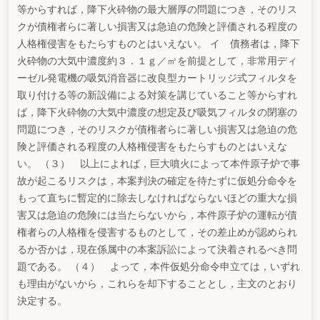
等からすれば，降下火砕物の最大層厚の問題につき，そのリス
クが債権者らに著しい損害又は急迫の危険と評価される程度の
人格権侵害をもたらすものとはいえない。 イ 債務者は，降下
火砕物の大気中濃度約３．１ｇ／㎥を前提として，非常用ディ
ーゼル発電機の吸気消音器に改良型カートリッジ式フィルタを
取り付ける等の新設備による対策を講じていること等からすれ
ば，降下火砕物の大気中濃度の想定及び吸気フィルタの閉塞の
問題につき，そのリスクが債権者らに著しい損害又は急迫の危
険と評価される程度の人格権侵害をもたらすものとはいえな
い。 （３） 以上によれば，巨大噴火によって本件原子炉で事
故が起こるリスクは，本案判決の確定を待たずに仮処分命令を
もって直ちに暫定的に除去しなければならないほどの重大な損
害又は急迫の危険には当たらないから，本件原子炉の運転が債
権者らの人格権を侵害するものとして，その差止めが認められ
るか否かは，現在係属中の本案訴訟によって決着されるべき問
題である。 （４） よって，本件仮処分命令申立ては，いずれ
も理由がないから，これらを却下することとし，主文のとおり
決定する。