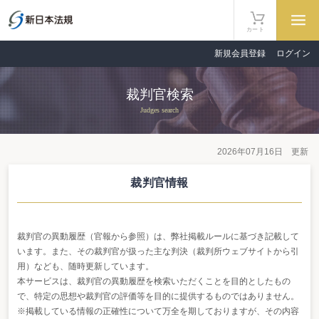
カート
新規会員登録
ログイン
裁判官検索
Judges search
2026年07月16日 更新
裁判官情報
裁判官の異動履歴（官報から参照）は、弊社掲載ルールに基づき記載して
います。また、その裁判官が扱った主な判決（裁判所ウェブサイトから引
用）なども、随時更新しています。
本サービスは、裁判官の異動履歴を検索いただくことを目的としたもの
で、特定の思想や裁判官の評価等を目的に提供するものではありません。
※掲載している情報の正確性について万全を期しておりますが、その内容