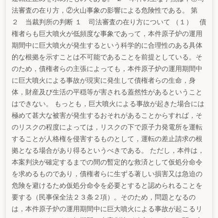
法審査の在り方，②火山事象の影響による危険性である。 第
２ 当裁判所の判断 １ 司法審査の在り方について （１） 債
権者らも巨大噴火が低頻度な事象であって，本件原子炉の運用
期間中に巨大噴火が発生するという科学的に合理性のある具体
的な根拠を示すことは不可能であることを前提としている。そ
のため，債権者らの主張によっても，本件原子炉の運用期間中
に巨大噴火による事故が現実に発生して債権者らの生命，身
体，財産及び生活の平穏等が害される蓋然性があるということ
はできない。 もっとも，巨大噴火による事故が起きた場合には
極めて甚大な被害が発生するおそれがあることからすれば，そ
のリスクの程度によっては，リスクの下で原子力発電所を運転
することが人格権を侵害するものとして，運転の差止請求の根
拠となる場合があり得るというべきである。 ただし，本件は，
本案判決が確定するまでの間の暫定的な救済として仮処分命令
を求めるものであり，債権者らに生ずる著しい損害又は急迫の
危険を避けるため仮処分命令を必要とすると認められることを
要する（民事保全法２３条２項）。そのため，問題となるの
は，本件原子炉の運用期間中に巨大噴火による事故が起こるリ