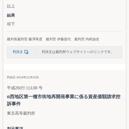
以上
結果
却下
裁判長裁判官 藤澤孝彦 裁判官 伊藤昌代 裁判官 内村諭史
判決文
判決文は裁判所ウェブサイトへのリンクです。
判決日 2016年12月15日
平成28(行コ)138 号
α西地区第一種市街地再開発事業に係る資産価額請求控
訴事件
東京高等裁判所
判示事項