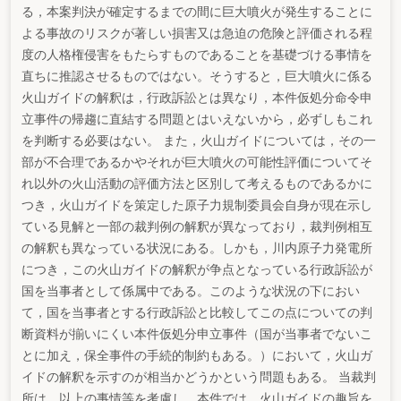
る，本案判決が確定するまでの間に巨大噴火が発生することに
よる事故のリスクが著しい損害又は急迫の危険と評価される程
度の人格権侵害をもたらすものであることを基礎づける事情を
直ちに推認させるものではない。そうすると，巨大噴火に係る
火山ガイドの解釈は，行政訴訟とは異なり，本件仮処分命令申
立事件の帰趨に直結する問題とはいえないから，必ずしもこれ
を判断する必要はない。 また，火山ガイドについては，その一
部が不合理であるかやそれが巨大噴火の可能性評価についてそ
れ以外の火山活動の評価方法と区別して考えるものであるかに
つき，火山ガイドを策定した原子力規制委員会自身が現在示し
ている見解と一部の裁判例の解釈が異なっており，裁判例相互
の解釈も異なっている状況にある。しかも，川内原子力発電所
につき，この火山ガイドの解釈が争点となっている行政訴訟が
国を当事者として係属中である。このような状況の下におい
て，国を当事者とする行政訴訟と比較してこの点についての判
断資料が揃いにくい本件仮処分申立事件（国が当事者でないこ
とに加え，保全事件の手続的制約もある。）において，火山ガ
イドの解釈を示すのが相当かどうかという問題もある。 当裁判
所は，以上の事情等を考慮し，本件では，火山ガイドの趣旨を