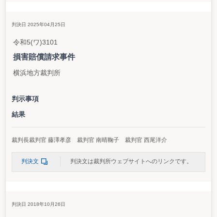
判決日 2025年04月25日
令和5(ワ)3101
損害賠償請求事件
横浜地方裁判所
判示事項
結果
裁判長裁判官 藤澤孝彦 裁判官 南晴鞠子 裁判官 西尾洋介
判決文
判決文は裁判所ウェブサイトへのリンクです。
判決日 2018年10月26日