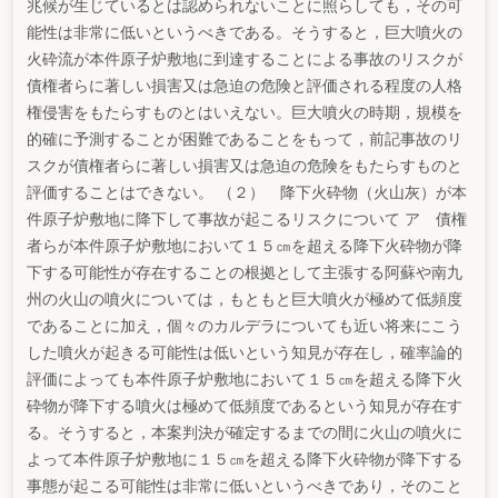
兆候が生じているとは認められないことに照らしても，その可
能性は非常に低いというべきである。そうすると，巨大噴火の
火砕流が本件原子炉敷地に到達することによる事故のリスクが
債権者らに著しい損害又は急迫の危険と評価される程度の人格
権侵害をもたらすものとはいえない。巨大噴火の時期，規模を
的確に予測することが困難であることをもって，前記事故のリ
スクが債権者らに著しい損害又は急迫の危険をもたらすものと
評価することはできない。 （２） 降下火砕物（火山灰）が本
件原子炉敷地に降下して事故が起こるリスクについて ア 債権
者らが本件原子炉敷地において１５㎝を超える降下火砕物が降
下する可能性が存在することの根拠として主張する阿蘇や南九
州の火山の噴火については，もともと巨大噴火が極めて低頻度
であることに加え，個々のカルデラについても近い将来にこう
した噴火が起きる可能性は低いという知見が存在し，確率論的
評価によっても本件原子炉敷地において１５㎝を超える降下火
砕物が降下する噴火は極めて低頻度であるという知見が存在す
る。そうすると，本案判決が確定するまでの間に火山の噴火に
よって本件原子炉敷地に１５㎝を超える降下火砕物が降下する
事態が起こる可能性は非常に低いというべきであり，そのこと