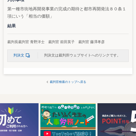
第一種市街地再開発事業の完成の期待と都市再開発法８０条１
項にいう「相当の価額」
結果
裁判長裁判官 青野洋士 裁判官 前田英子 裁判官 藤澤孝彦
判決文
判決文は裁判所ウェブサイトへのリンクです。
裁判官検索のトップへ戻る