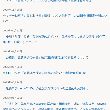
「スマート会社スケジュール」をご利用のお客様へ重要なお知らせ
2025年11月20日
セミナー動画「企業を取り巻く情報リスクと法対応」のWEB会員限定公開につ
いて
2025年09月12日
「令和７年度 図解 税制改正のポイント」政省令等による追加情報（令和7
年8月31日現在）について
2025年07月25日
「公務員 旅費取扱の手引」改訂追録発行に伴う再見積について
2025年07月03日
MY LIBRARY「書籍本文検索」障害のお詫びと復旧のお知らせ
2025年06月24日
「建築申請memo2025」の正誤表作成に伴う発送遅延のお知らせ
2025年06月23日
「〔改訂版〕既存不適格建築物の増改築・用途変更－調査、緩和規定、建築確
認申請のポイント－」と「建築基準法 改正履歴確認のポイント－重要条文・