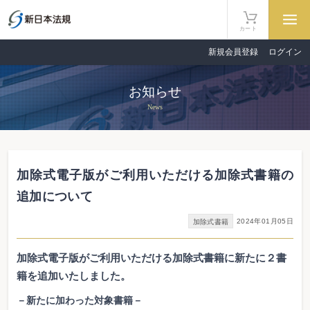
カート
新規会員登録
ログイン
お知らせ
News
加除式電子版がご利用いただける加除式書籍の
追加について
2024年01月05日
加除式書籍
加除式電子版がご利用いただける加除式書籍に新たに２書
籍を追加いたしました。
－新たに加わった対象書籍－