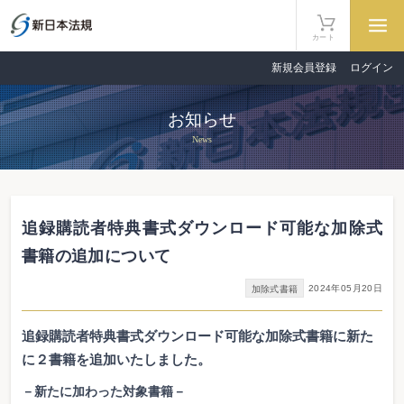
カート
新規会員登録
ログイン
お知らせ
News
追録購読者特典書式ダウンロード可能な加除式
書籍の追加について
2024年05月20日
加除式書籍
追録購読者特典書式ダウンロード可能な加除式書籍に新た
に２書籍を追加いたしました。
－新たに加わった対象書籍－