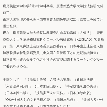
慶應義塾大学法学部法律学科卒業。慶應義塾大学大学院法務研究科
修了。
東京入国管理局長承認入国在留審査関係申請取次行政書士を経て弁
護士登録。
現在、慶應義塾大学大学院法務研究科非常勤講師（入管法）、慶應
義塾大学大学院法務研究科グローバル法研究所（KEIGLAD）客員所
員、第二東京弁護士会国際委員会副委員長、日本弁護士連合会人権
擁護委員会特別委嘱委員（出入国在留管理庁との定期協議担当）、
日本弁護士連合会多文化共生社会の実現に関するワーキンググルー
プ委員を務める。
主著として、『〔新版〕詳説 入管法の実務』（新日本法規）、
『入管法判例分析』（日本加除出版）、『特定技能制度の実務』
（日本加除出版）、『技能実習法の実務』（日本加除出版）、
『Q&A外国人をめぐる法律相談』（新日本法規）、『外国人及び外
国企業の税務の基礎』（日本加除出版）など。