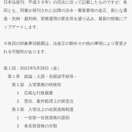
日本法規刊、平成２９年）の目次に沿って記載したものですが、各
回とも、同書が発刊された以降の法令・審査要領の改正、新たな通
達・先例・裁判例、実務運用の変化等を盛り込み、最新の情報にア
ップデートします。
※各回の対象事項範囲は、法改正の動向その他の事情により変更さ
れる可能性があります。
第１回：2021年5月28日（金）
第１章 総論－入国・在留諸手続等－
第１節 入管業務の特殊性
１ 広範な行政裁量
２ 受任、案件処理上の留意点
第２節 入管法上の在留資格制度
１ 一在留一在留資格の原則
２ 各在留資格の分類