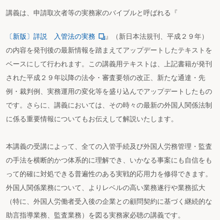
講義は、申請取次者等の実務家のバイブルと呼ばれる『
〔新版〕詳説 入管法の実務
』（新日本法規刊、平成２９年）
の内容を発刊後の最新情報を踏まえてアップデートしたテキストを
ベースにして行われます。この講義用テキストは、上記書籍が発刊
された平成２９年以降の法令・審査要領の改正、新たな通達・先
例・裁判例、実務運用の変化等を盛り込んでアップデートしたもの
です。さらに、講義においては、その時々の最新の外国人関係法制
に係る重要情報についてもお伝えして解説いたします。
本講義の受講によって、全ての入管手続及び外国人労務管理・監査
の手法を横断的かつ体系的に理解でき、いかなる事案にも自信をも
って的確に対処できる普遍性のある実戦的応用力を修得できます。
外国人関係業務について、よりレベルの高い業務遂行や業務拡大
（特に、外国人労働者受入後の企業との顧問契約に基づく継続的な
助言指導業務、監査業務）を図る実務家必聴の講義です。