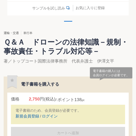
お気に入りに登録
サンプルを試し読み
運輸・交通
単行本
Ｑ＆Ａ ドローンの法律知識－規制・
事故責任・トラブル対応等－
著／トップコート国際法律事務所 代表弁護士 伊澤文平
電子書籍の購入には
会員ログインが必要です。
電子書籍を購入する
価格
2,750
円
(税込)
ポイント
138
pt
電子書籍のため、会員登録が必要です。
新規会員登録
ログイン
/
カートへ追加