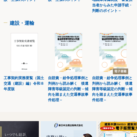
２ 「許可」や「承認」の申請に必要な書類
当者からみた申請手続・
３ 「許可」や「承認」の申請先・提出期限・申請方法
判断のポイント－
４ 申請の種類(一括申請・包括申請・代行申請等)
５ 「許可」や「承認」の審査基準とは(基本的な基準)
６ 飛行経歴が10時間未満でも「許可」や「承認」がでる場合とは
建設・運輸
７ 自分で飛行マニュアルを作成しない場合の注意点とは
８ 空港周辺・150m以上の禁止空域を飛行させるための追加基準とは
９ 人口密集地域(DID地区)の上空を飛行させるための追加基準とは
10 第三者の上空をやむを得ず飛行させる場合の追加基準とは
11 夜間飛行を行うための追加基準とは
12 目視外飛行を行う場合の追加基準とは
13 補助者なしの目視外飛行を行う場合の追加基準とは
14 30mの距離を保てない飛行を行う場合の追加基準とは
15 催し場所の上空における飛行を行う場合の追加基準とは
16 危険物の輸送を行う場合の追加基準とは
工事契約実務要覧（国土
自賠責・紛争処理事例と
自賠責・紛争処理事例と
17 物件投下を行う場合の追加基準とは
交通（建設）編）令和８
判例から読み解く 後遺
判例から読み解く 後遺
第２ 小型無人機等飛行禁止法の規制・手続
年度版
障害等級認定の判断－傾
障害等級認定の判断－傾
18 対象施設やその周辺の上空を飛行させる場合の手続とは
向を踏まえた交通事故事
向を踏まえた交通事故事
件処理－
件処理－
第４章 事故責任
第１ ドローンの操縦者が負う可能性のある事故責任
19 人にドローンを接触させてしまった場合(対人事故)の責任
20 物にドローンを接触させてしまった場合(対物事故)の責任
第２ 操縦者以外の者が負う可能性のある事故責任
21 従業員が起こした事故に対する使用者の事故責任