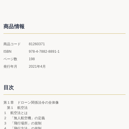
商品情報
商品コード
81260371
ISBN
978-4-7882-8891-1
ページ数
198
発行年月
2021年4月
目次
第１章 ドローン関係法令の全体像
第１ 航空法
１ 航空法とは
２ 「無人航空機」の定義
３ 「飛行場所」の規制
４ 「飛行方法」の規制