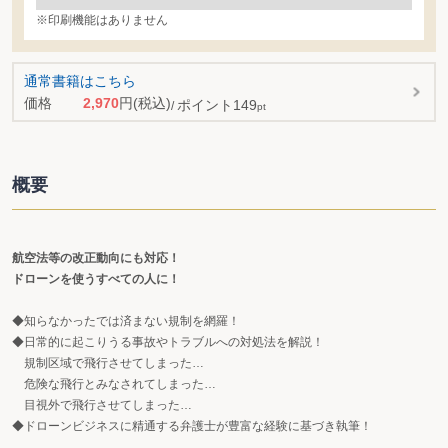
※印刷機能はありません
通常書籍はこちら
価格
2,970
円
(税込)
ポイント
149
pt
概要
航空法等の改正動向にも対応！
ドローンを使うすべての人に！
◆知らなかったでは済まない規制を網羅！
◆日常的に起こりうる事故やトラブルへの対処法を解説！
規制区域で飛行させてしまった…
危険な飛行とみなされてしまった…
目視外で飛行させてしまった…
◆ドローンビジネスに精通する弁護士が豊富な経験に基づき執筆！