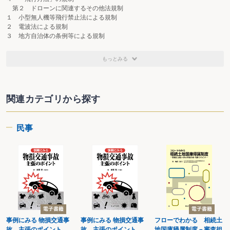
第２ ドローンに関連するその他法規制
１ 小型無人機等飛行禁止法による規制
２ 電波法による規制
３ 地方自治体の条例等による規制
４ 特別措置法による規制
第３ ドローンにまつわる法的責任・罰則
もっとみる
１ 法律上の３つの責任
２ 民事上の責任
３ 刑事上の責任
４ 行政上の責任
関連カテゴリから探す
第２章 ドローン関係法令の今後の動向
第１ 政府が目指しているもの
民事
１ 有人地帯における目視外飛行(レベル４)の実現
第２ 規制の動向
１ ドローンの規制の動向
２ 所有者等の把握のための登録制度
３ 使用する機体の信頼性確保のための認証制度
４ 操縦ライセンス制度の創設
５ 運航管理ルールの構築
第３章 ドローン飛行における規制と飛行許可等の手続
第１ 航空法の規制・手続
事例にみる 物損交通事
事例にみる 物損交通事
フローでわかる 相続土
１ 国土交通大臣による「許可」や「承認」が必要な飛行とは
故 主張のポイント
故 主張のポイント
地国庫帰属制度－審査担