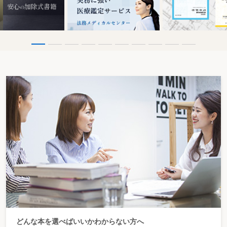
22 ドローンの製造業者の事故責任
23 自動操縦プログラム開発者の事故責任
第５章 ドローン飛行時の留意点等
24 ドローンでの撮影時に写込みが発生してしまった場合
25 ドローンで撮影した写真を無断使用された場合
26 コンサートやパフォーマンスを撮影する場合
27 屋根・屋上・外壁・インフラ・ソーラーパネルの点検を行う場合
28 プラント点検を行う場合
29 測量を行う場合
30 警備を行う場合
31 農薬散布を行う場合
32 災害発生時の調査・捜索・救助・報道
33 期待されている分野と今後の動向
34 ドローンを改造して飛行させたい場合
35 ドローンへスマートフォンを取り付けて飛行させたい場合
36 海外から輸入したドローンや自作ドローンを飛行させたい場合
37 他人の土地上空を飛行させたい場合
38 道路や河川の上空を飛行させたい場合
39 風邪薬を飲んでドローンを操縦する場合
40 ドローンを廃棄したい場合
41 ドローンの事故を報告する場合
内容を一部変更することがありますので、ご了承ください。
どんな本を選べばいいかわからない方へ