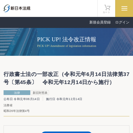
カート
新規会員登録
ログイン
PICK UP! 法令改正情報
PICK UP! Amendment of legislation information
行政書士法の一部改正（令和元年6月14日法律第37
号〔第45条〕 令和元年12月14日から施行）
法律
新旧対照表
公布日 令和元年06月14日
施行日 令和元年12月14日
法務省
昭和26年法律第4号