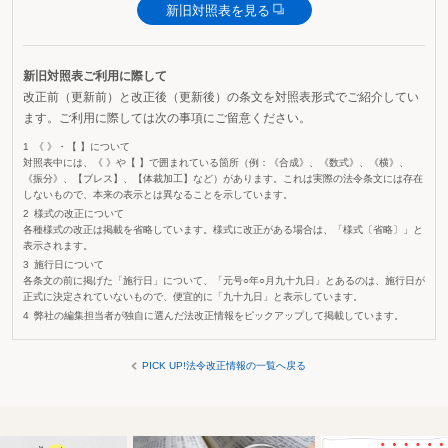
新旧対照表を見る
新旧対照表ご利用に際して
改正前（更新前）と改正後（更新後）の条文を対照表形式でご紹介してい
ます。ご利用に際しては次の事項にご留意ください。
《 》・【 】について
対照表中には、《 》や【 】で囲まれている箇所（例：《合成》、《数式》、《横》、
《振分》、【ブレス】、【体裁加工】など）があります。これは実際の法令条文には存在
しないもので、本来の表示とは異なることを示しています。
様式の改正について
各種様式の改正は掲載を省略しています。様式に改正がある場合は、「様式〔省略〕」と
表示されます。
施行日について
各条文の前に掲げた「施行日」について、「元号○年○月九十九日」とあるのは、施行日が
正式に決定されていないもので、便宜的に「九十九日」と表示しています。
弊社の編集担当者が独自に選んだ法改正情報をピックアップして掲載しています。
PICK UP!法令改正情報の一覧へ戻る