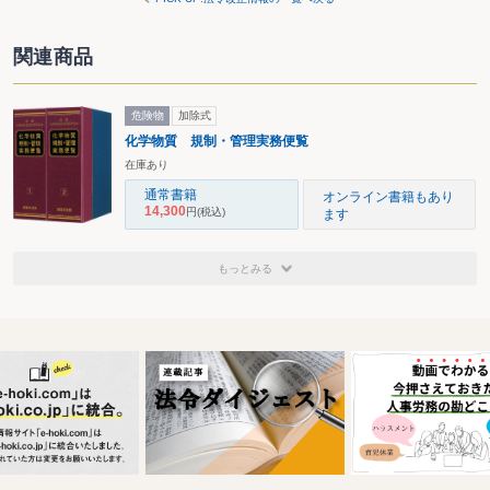
関連商品
危険物
加除式
化学物質 規制・管理実務便覧
在庫あり
通常書籍
オンライン書籍もあり
14,300
円
(税込)
ます
もっとみる