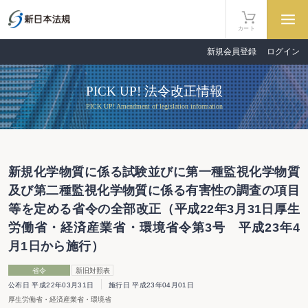
カート
新規会員登録
ログイン
PICK UP! 法令改正情報
PICK UP! Amendment of legislation information
新規化学物質に係る試験並びに第一種監視化学物質
及び第二種監視化学物質に係る有害性の調査の項目
等を定める省令の全部改正（平成22年3月31日厚生
労働省・経済産業省・環境省令第3号 平成23年4
月1日から施行）
省令
新旧対照表
公布日 平成22年03月31日
施行日 平成23年04月01日
厚生労働省・経済産業省・環境省