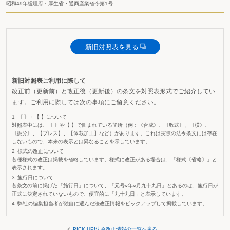
昭和49年総理府・厚生省・通商産業省令第1号
新旧対照表を見る
新旧対照表ご利用に際して
改正前（更新前）と改正後（更新後）の条文を対照表形式でご紹介してい
ます。ご利用に際しては次の事項にご留意ください。
《 》・【 】について
対照表中には、《 》や【 】で囲まれている箇所（例：《合成》、《数式》、《横》、
《振分》、【ブレス】、【体裁加工】など）があります。これは実際の法令条文には存在
しないもので、本来の表示とは異なることを示しています。
様式の改正について
各種様式の改正は掲載を省略しています。様式に改正がある場合は、「様式〔省略〕」と
表示されます。
施行日について
各条文の前に掲げた「施行日」について、「元号○年○月九十九日」とあるのは、施行日が
正式に決定されていないもので、便宜的に「九十九日」と表示しています。
弊社の編集担当者が独自に選んだ法改正情報をピックアップして掲載しています。
PICK UP!法令改正情報の一覧へ戻る